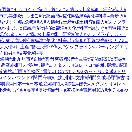
#周遊
#まちづくり
#記念
#道
#人
#人情
#お土産
#郷土研究
#偉人
#
#市民共創
#かまぼこ
#伝統芸能
#佐伯
#福津
#美化
#料亭
#街歩き
#
まちづくり
#記念
#道
#人
#人情
#お土産
#郷土研究
#偉人
#ジップラ
#かまぼこ
#伝統芸能
#佐伯
#福津
#美化
#料亭
#街歩き
#周遊観光
#
#記念
#道
#人
#人情
#お土産
#郷土研究
#偉人
#ジップライン
#パー
#伝統芸能
#佐伯
#福津
#美化
#料亭
#街歩き
#周遊観光
#パワフル
#
人
#人情
#お土産
#郷土研究
#偉人
#ジップライン
#パーキングエリ
#佐伯
#福津
#美化
#料亭
門海峡
#北九州市
#文庫
#関門突破
#関門
#古墳
#麦酒
#KSU
#表彰
#
本遺産
#関門人
#弥生
#観光
#メタノッポ
#レトロ
#感謝
#環境
#響灘
博物館
#門司
#若松区
#電気
#JICA
#ホテル
#ゆっくり
#突破
#トリ
#インバウンド
#関門海峡
#北九州市
#文庫
#関門突破
#関門
#古墳
#農家
#日本一
#日本遺産
#関門人
#弥生
#観光
#メタノッポ
#レト
小倉
#こども
#展望
#博物館
#門司
#若松区
#電気
#JICA
#ホテル
#ゆ