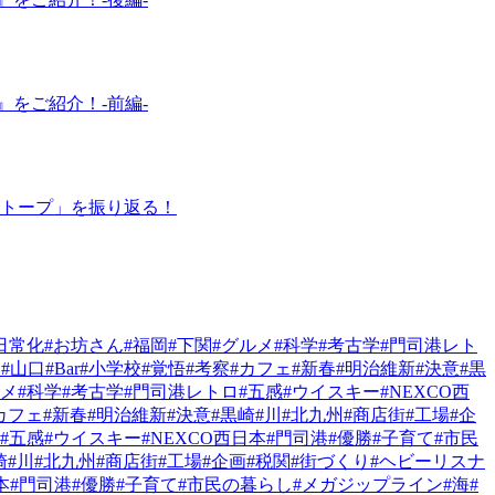
をご紹介！-前編-
オトープ」を振り返る！
日常化
#お坊さん
#福岡
#下関
#グルメ
#科学
#考古学
#門司港レト
然
#山口
#Bar
#小学校
#覚悟
#考察
#カフェ
#新春
#明治維新
#決意
#黒
ルメ
#科学
#考古学
#門司港レトロ
#五感
#ウイスキー
#NEXCO西
カフェ
#新春
#明治維新
#決意
#黒崎
#川
#北九州
#商店街
#工場
#企
#五感
#ウイスキー
#NEXCO西日本
#門司港
#優勝
#子育て
#市民
崎
#川
#北九州
#商店街
#工場
#企画
#税関
#街づくり
#ヘビーリスナ
本
#門司港
#優勝
#子育て
#市民の暮らし
#メガジップライン
#海
#