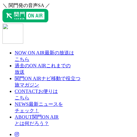
＼ 関門発の音声SA ／
NOW ON AIR
最新の放送は
こちら
過去のON AIR
これまでの
放送
関門ON AIRナビ
移動で役立つ
旅マガジン
CONTACT
お便りは
こちら
NEWS
最新ニュースを
チェック！
ABOUT
関門ON AIR
とは何だろう？