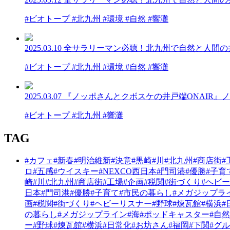
#ビオトープ #北九州 #環境 #自然 #響灘
2025.03.10
全サラリーマン必聴！北九州で自然と人間の
#ビオトープ #北九州 #環境 #自然 #響灘
2025.03.07
『ノッポさんとクボスケの井戸端ONAIR』
#ビオトープ #北九州 #響灘
TAG
#カフェ
#新春
#明治維新
#決意
#黒崎
#川
#北九州
#商店街
#
ロ
#五感
#ウイスキー
#NEXCO西日本
#門司港
#優勝
#子育
崎
#川
#北九州
#商店街
#工場
#企画
#税関
#街づくり
#ヘビ
日本
#門司港
#優勝
#子育て
#市民の暮らし
#メガジップラ
画
#税関
#街づくり
#ヘビーリスナー
#野球
#煉瓦館
#横浜
#
の暮らし
#メガジップライン
#海
#ポッドキャスター
#自然
ー
#野球
#煉瓦館
#横浜
#日常化
#お坊さん
#福岡
#下関
#グ