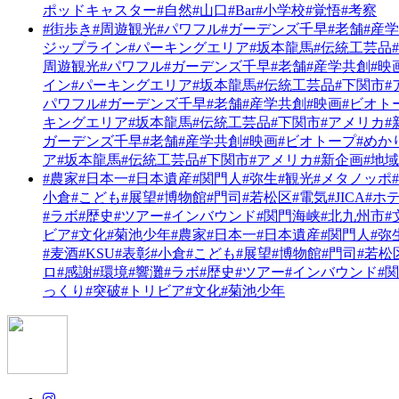
ポッドキャスター
#自然
#山口
#Bar
#小学校
#覚悟
#考察
#街歩き
#周遊観光
#パワフル
#ガーデンズ千早
#老舗
#産
ジップライン
#パーキングエリア
#坂本龍馬
#伝統工芸品
周遊観光
#パワフル
#ガーデンズ千早
#老舗
#産学共創
#映
イン
#パーキングエリア
#坂本龍馬
#伝統工芸品
#下関市
#
パワフル
#ガーデンズ千早
#老舗
#産学共創
#映画
#ビオト
キングエリア
#坂本龍馬
#伝統工芸品
#下関市
#アメリカ
#
ガーデンズ千早
#老舗
#産学共創
#映画
#ビオトープ
#めか
ア
#坂本龍馬
#伝統工芸品
#下関市
#アメリカ
#新企画
#地
#農家
#日本一
#日本遺産
#関門人
#弥生
#観光
#メタノッポ
小倉
#こども
#展望
#博物館
#門司
#若松区
#電気
#JICA
#ホ
#ラボ
#歴史
#ツアー
#インバウンド
#関門海峡
#北九州市
#
ビア
#文化
#菊池少年
#農家
#日本一
#日本遺産
#関門人
#弥
#麦酒
#KSU
#表彰
#小倉
#こども
#展望
#博物館
#門司
#若松
ロ
#感謝
#環境
#響灘
#ラボ
#歴史
#ツアー
#インバウンド
#
っくり
#突破
#トリビア
#文化
#菊池少年