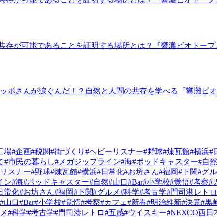
共存が可能であることを証明する場所とは？『響灘ビオトープ』
ノッポさんが涙ぐんだ！？自然と人間の共存を学べる「響灘ビ
工場
#企画
#税関
#街づくり
#ヘビーリスナー
#野球
#煉瓦館
#横浜
#
て
#市民の暮らし
#メガジップライン
#海
#ポッドキャスター
#自
ーリスナー
#野球
#煉瓦館
#横浜
#日常化
#お坊さん
#福岡
#下関
#グ
イン
#海
#ポッドキャスター
#自然
#山口
#Bar
#小学校
#覚悟
#考察
#
日常化
#お坊さん
#福岡
#下関
#グルメ
#科学
#考古学
#門司港レトロ
#山口
#Bar
#小学校
#覚悟
#考察
#カフェ
#新春
#明治維新
#決意
#黒
ルメ
#科学
#考古学
#門司港レトロ
#五感
#ウイスキー
#NEXCO西日