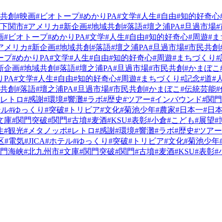
学共創
#映画
#ビオトープ
#めかりPA
#文学
#人生
#自由
#知的好奇心
#下関市
#アメリカ
#新企画
#地域共創
#落語
#壇之浦PA
#旦過市場
画
#ビオトープ
#めかりPA
#文学
#人生
#自由
#知的好奇心
#周遊
#
アメリカ
#新企画
#地域共創
#落語
#壇之浦PA
#旦過市場
#市民共創
ープ
#めかりPA
#文学
#人生
#自由
#知的好奇心
#周遊
#まちづくり
新企画
#地域共創
#落語
#壇之浦PA
#旦過市場
#市民共創
#かまぼこ
りPA
#文学
#人生
#自由
#知的好奇心
#周遊
#まちづくり
#記念
#道
#
域共創
#落語
#壇之浦PA
#旦過市場
#市民共創
#かまぼこ
#伝統芸能
#レトロ
#感謝
#環境
#響灘
#ラボ
#歴史
#ツアー
#インバウンド
#関
テル
#ゆっくり
#突破
#トリビア
#文化
#菊池少年
#農家
#日本一
#日
文庫
#関門突破
#関門
#古墳
#麦酒
#KSU
#表彰
#小倉
#こども
#展望
#
生
#観光
#メタノッポ
#レトロ
#感謝
#環境
#響灘
#ラボ
#歴史
#ツアー
区
#電気
#JICA
#ホテル
#ゆっくり
#突破
#トリビア
#文化
#菊池少年
関門海峡
#北九州市
#文庫
#関門突破
#関門
#古墳
#麦酒
#KSU
#表彰
#