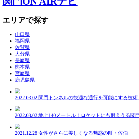
関門ON AIRナビ
エリアで探す
山口県
福岡県
佐賀県
大分県
長崎県
熊本県
宮崎県
鹿児島県
2022.03.02
関門トンネルの快適な通行を可能にする技術
2022.03.02
地上140メートル！ロケットにも耐えうる関
2021.12.28
女性がさらに美しくなる魅惑の町・佐伯