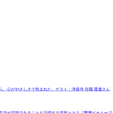
、心がやさしさで包まれた。ゲスト：浄泉寺 住職 渡邊さん
共存が可能であることを証明する場所とは？『響灘ビオトープ』