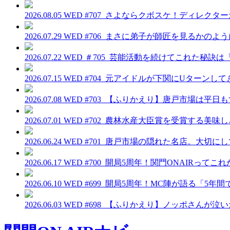
2026.08.05 WED
#707_さよならクボスケ！ディレクタ
2026.07.29 WED
#706_まさに弟子が師匠を見るかのよ
2026.07.22 WED
＃705_芸能活動を続けてこれた秘訣
2026.07.15 WED
#704_元アイドルが下関にUターンし
2026.07.08 WED
#703_【ふりかえり】唐戸市場は平日
2026.07.01 WED
#702_農林水産大臣賞を受賞する美味
2026.06.24 WED
#701_唐戸市場の隠れた名店。大切に
2026.06.17 WED
#700_開局5周年！関門ONAIRって
2026.06.10 WED
#699_開局5周年！MC陣が語る「5年
2026.06.03 WED
#698_【ふりかえり】ノッポさんが泣