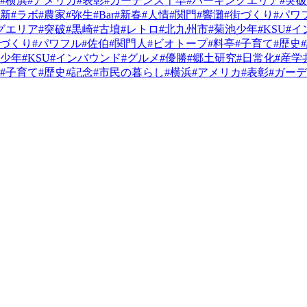
#横浜
#アメリカ
#表彰
#ガーデンズ千早
#パーキングエリア
#突破
維新
#ラボ
#農家
#弥生
#Bar
#新春
#人情
#関門
#響灘
#街づくり
#パワ
グエリア
#突破
#黒崎
#古墳
#レトロ
#北九州市
#菊池少年
#KSU
#イ
街づくり
#パワフル
#佐伯
#関門人
#ビオトープ
#料亭
#子育て
#歴史
池少年
#KSU
#インバウンド
#グルメ
#優勝
#郷土研究
#日常化
#産学
#子育て
#歴史
#記念
#市民の暮らし
#横浜
#アメリカ
#表彰
#ガー