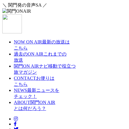
＼ 関門発の音声SA ／
NOW ON AIR
最新の放送は
こちら
過去のON AIR
これまでの
放送
関門ON AIRナビ
移動で役立つ
旅マガジン
CONTACT
お便りは
こちら
NEWS
最新ニュースを
チェック！
ABOUT
関門ON AIR
とは何だろう？