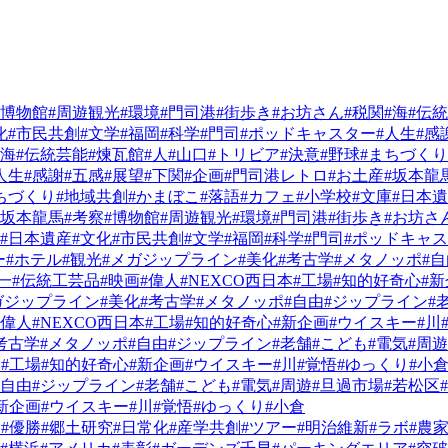
#博物館
#周遊観光
#環境
#門司港
#街歩き
#お坊さん
#税関
#海
#伝
化
#市民共創
#文学
#福岡
#科学
#門司
#ポッドキャスター
#人生
#感
#海
#伝統芸能
#煉瓦館
#人
#山口
#トリビア
#決意
#野球
#まちづくり
人生
#感謝
#五感
#展望
#下関
#企画
#門司港レトロ
#お土産
#坂本龍
ちづくり
#地域共創
#かまぼこ
#落語
#カフェ
#小学校
#文庫
#日本
#坂本龍馬
#考察
#博物館
#周遊観光
#環境
#門司港
#街歩き
#お坊さ
#日本遺産
#文化
#市民共創
#文学
#福岡
#科学
#門司
#ポッドキャ
ー
#ホテル
#観光
#メガジップライン
#美化
#考古学
#メタノッポ
#
一
#伝統工芸品
#映画
#偉人
#NEXCO西日本
#工場
#知的好奇心
#
ガジップライン
#美化
#考古学
#メタノッポ
#自由
#ジップライン
#
#偉人
#NEXCO西日本
#工場
#知的好奇心
#新企画
#ウイスキー
#川
考古学
#メタノッポ
#自由
#ジップライン
#老舗
#こども
#電気
#周遊
本
#工場
#知的好奇心
#新企画
#ウイスキー
#川
#覚悟
#ゆっくり
#小
#自由
#ジップライン
#老舗
#こども
#電気
#周遊
#旦過市場
#若松区
新企画
#ウイスキー
#川
#覚悟
#ゆっくり
#小倉
メ
#優勝
#郷土研究
#日常化
#産学共創
#ツアー
#明治維新
#ラボ
#農