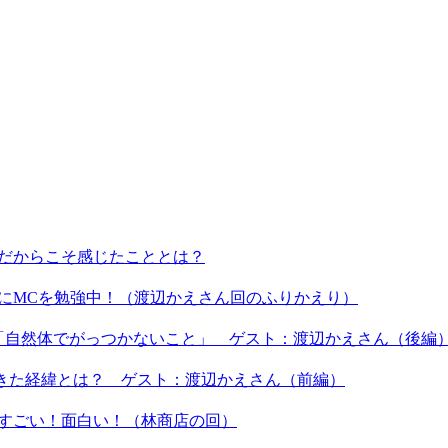
ーだからこそ感じたこととは？
うにMCを勉強中！（渡辺かえさん回のふりかえり）
は「自然体でがっつかないこと」 ゲスト：渡辺かえさん（後編
てきた経緯とは？ ゲスト：渡辺かえさん（前編）
もすごい！面白い！（林商店の回）