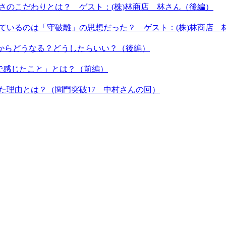
しさのこだわりとは？ ゲスト：(株)林商店 林さん（後編）
しているのは「守破離」の思想だった？ ゲスト：(株)林商店 
これからどうなる？どうしたらいい？（後編）
間で感じたこと」とは？（前編）
いた理由とは？（関門突破17 中村さんの回）