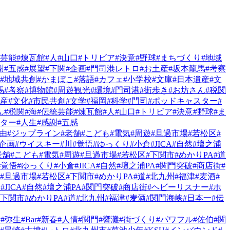
統芸能
#煉瓦館
#人
#山口
#トリビア
#決意
#野球
#まちづくり
#地域
謝
#五感
#展望
#下関
#企画
#門司港レトロ
#お土産
#坂本龍馬
#考察
#地域共創
#かまぼこ
#落語
#カフェ
#小学校
#文庫
#日本遺産
#文
馬
#考察
#博物館
#周遊観光
#環境
#門司港
#街歩き
#お坊さん
#税関
遺産
#文化
#市民共創
#文学
#福岡
#科学
#門司
#ポッドキャスター
#
ん
#税関
#海
#伝統芸能
#煉瓦館
#人
#山口
#トリビア
#決意
#野球
#ま
スター
#人生
#感謝
#五感
自由
#ジップライン
#老舗
#こども
#電気
#周遊
#旦過市場
#若松区
#
新企画
#ウイスキー
#川
#覚悟
#ゆっくり
#小倉
#JICA
#自然
#壇之浦
老舗
#こども
#電気
#周遊
#旦過市場
#若松区
#下関市
#めかりPA
#道
#覚悟
#ゆっくり
#小倉
#JICA
#自然
#壇之浦PA
#関門突破
#商店街
#
#旦過市場
#若松区
#下関市
#めかりPA
#道
#北九州
#福津
#麦酒
#
倉
#JICA
#自然
#壇之浦PA
#関門突破
#商店街
#ヘビーリスナー
#ホ
#下関市
#めかりPA
#道
#北九州
#福津
#麦酒
#関門海峡
#日本一
#伝
家
#弥生
#Bar
#新春
#人情
#関門
#響灘
#街づくり
#パワフル
#佐伯
#関