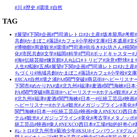
#川 #歴史 #環境 #自然
TAG
#展望
#下関
#企画
#門司港レトロ
#お土産
#坂本龍馬
#考察
共創
#かまぼこ
#落語
#カフェ
#小学校
#文庫
#日本遺産
#文
#博物館
#周遊観光
#環境
#門司港
#街歩き
#お坊さん
#税関
化
#市民共創
#文学
#福岡
#科学
#門司
#ポッドキャスター
#
#海
#伝統芸能
#煉瓦館
#人
#山口
#トリビア
#決意
#野球
#ま
人生
#感謝
#五感
#展望
#下関
#企画
#門司港レトロ
#お土産
ちづくり
#地域共創
#かまぼこ
#落語
#カフェ
#小学校
#文庫
#JICA
#自然
#壇之浦PA
#関門突破
#商店街
#ヘビーリスナ
下関市
#めかりPA
#道
#北九州
#福津
#麦酒
#関門海峡
#日本
PA
#関門突破
#商店街
#ヘビーリスナー
#ホテル
#観光
#メ
#北九州
#福津
#麦酒
#関門海峡
#日本一
#伝統工芸品
#映画
ヘビーリスナー
#ホテル
#観光
#メガジップライン
#美化
#
関門海峡
#日本一
#伝統工芸品
#映画
#偉人
#NEXCO西日
テル
#観光
#メガジップライン
#美化
#考古学
#メタノッポ
統工芸品
#映画
#偉人
#NEXCO西日本
#工場
#知的好奇心
#
#レトロ
#北九州市
#菊池少年
#KSU
#インバウンド
#グル