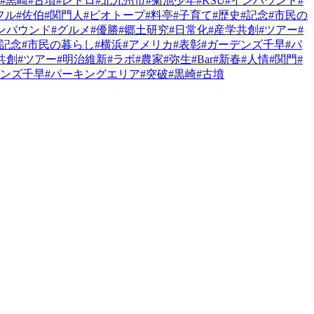
#黒崎
#古墳
#レトロ
#北九州市
#菊池少年
#KSU
#インバウンド
#
フル
#佐伯
#関門人
#ビオトープ
#料亭
#子育て
#歴史
#記念
#市民の
ンバウンド
#グルメ
#優勝
#郷土研究
#日常化
#産学共創
#ツアー
#
#記念
#市民の暮らし
#横浜
#アメリカ
#表彰
#ガーデンズ千早
#パ
共創
#ツアー
#明治維新
#ラボ
#農家
#弥生
#Bar
#新春
#人情
#関門
#
デンズ千早
#パーキングエリア
#突破
#黒崎
#古墳