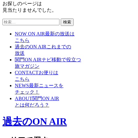
お探しのページは
見当たりませんでした。
検
索:
NOW ON AIR
最新の放送は
こちら
過去のON AIR
これまでの
放送
関門ON AIRナビ
移動で役立つ
旅マガジン
CONTACT
お便りは
こちら
NEWS
最新ニュースを
チェック！
ABOUT
関門ON AIR
とは何だろう？
過去のON AIR