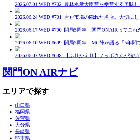
2026.07.01 WED
#702_農林水産大臣賞を受賞する美味
2026.06.24 WED
#701_唐戸市場の隠れた名店。大切に
2026.06.17 WED
#700_開局5周年！関門ONAIRって
2026.06.10 WED
#699_開局5周年！MC陣が語る「5年
2026.06.03 WED
#698_【ふりかえり】ノッポさんが泣
関門ON AIRナビ
エリアで探す
山口県
福岡県
佐賀県
大分県
長崎県
熊本県