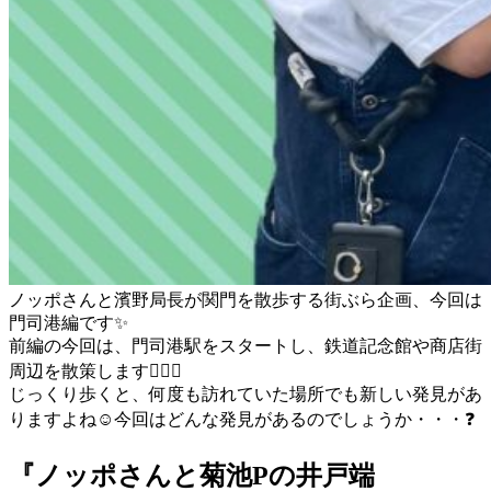
ノッポさんと濱野局長が関門を散歩する街ぶら企画、今回は
門司港編です
✨
前編の今回は、門司港駅をスタートし、鉄道記念館や商店街
周辺を散策します
🚶🏻‍♂️
じっくり歩くと、何度も訪れていた場所でも新しい発見があ
りますよね
☺
今回はどんな発見があるのでしょうか・・・
❓
『ノッポさんと菊池Pの井戸端