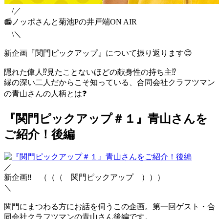
⠀ /／
📻
ノッポさんと菊池Pの井戸端ON AIR
\＼
新企画『関門ピックアップ』について振り返ります
😊
隠れた偉人
⁉
見たことないほどの献身性の持ち主
⁉
縁の深い二人だからこそ知っている、合同会社クラフツマン
の青山さんの人柄とは
❓
『関門ピックアップ＃１』青山さんを
ご紹介！後編
／
新企画
‼
（（（ 関門ピックアップ ）））
＼
関門にまつわる方にお話を伺うこの企画。第一回ゲスト・合
同会社クラフツマンの青山さん後編です。