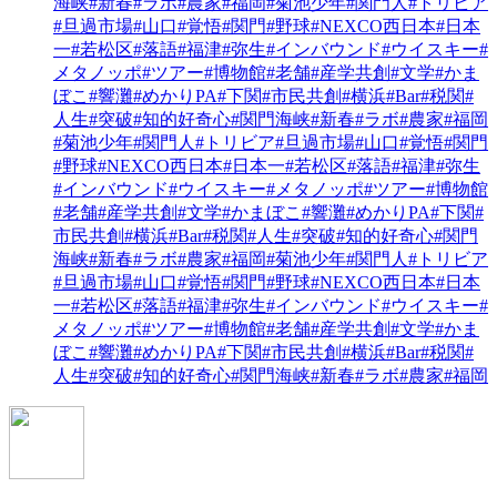
海峡
#新春
#ラボ
#農家
#福岡
#菊池少年
#関門人
#トリビア
#旦過市場
#山口
#覚悟
#関門
#野球
#NEXCO西日本
#日本
一
#若松区
#落語
#福津
#弥生
#インバウンド
#ウイスキー
#
メタノッポ
#ツアー
#博物館
#老舗
#産学共創
#文学
#かま
ぼこ
#響灘
#めかりPA
#下関
#市民共創
#横浜
#Bar
#税関
#
人生
#突破
#知的好奇心
#関門海峡
#新春
#ラボ
#農家
#福岡
#菊池少年
#関門人
#トリビア
#旦過市場
#山口
#覚悟
#関門
#野球
#NEXCO西日本
#日本一
#若松区
#落語
#福津
#弥生
#インバウンド
#ウイスキー
#メタノッポ
#ツアー
#博物館
#老舗
#産学共創
#文学
#かまぼこ
#響灘
#めかりPA
#下関
#
市民共創
#横浜
#Bar
#税関
#人生
#突破
#知的好奇心
#関門
海峡
#新春
#ラボ
#農家
#福岡
#菊池少年
#関門人
#トリビア
#旦過市場
#山口
#覚悟
#関門
#野球
#NEXCO西日本
#日本
一
#若松区
#落語
#福津
#弥生
#インバウンド
#ウイスキー
#
メタノッポ
#ツアー
#博物館
#老舗
#産学共創
#文学
#かま
ぼこ
#響灘
#めかりPA
#下関
#市民共創
#横浜
#Bar
#税関
#
人生
#突破
#知的好奇心
#関門海峡
#新春
#ラボ
#農家
#福岡