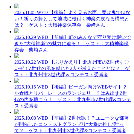
2025.11.05 WED
【後編】よく見るお面、実は鬼ではな
い！祈りの舞として地域に根付く神楽の次なる構想と
は？ ゲスト：大積神楽保存会 柴﨑さん
2025.10.29 WED
【前編】町のみんなで守り受け継いで
きた”大積神楽”の魅力に迫る！ ゲスト：大積神楽保
存会 柴﨑さん
2025.10.22 WED
【ふりかえり】北九州市のZ世代すご
いぞ！Z世代の風を感じた2人が考えたこととは？ ゲ
スト：北九州市Z世代課＆コンテスト受賞者
2025.10.15 WED
【後編】ビーガン向けWEBサイト？
小倉織とリバーレースのランジェリー？はみ出すZ世
代の声を聴こう！ ゲスト：北九州市Z世代課&コンテ
スト受賞者
2025.10.08 WED
【前編】Z世代課！？ユニークな部署
が開催したコンテストグランプリ“大将の推し活”っ
て？ ゲスト：北九州市Z世代課&コンテスト受賞者