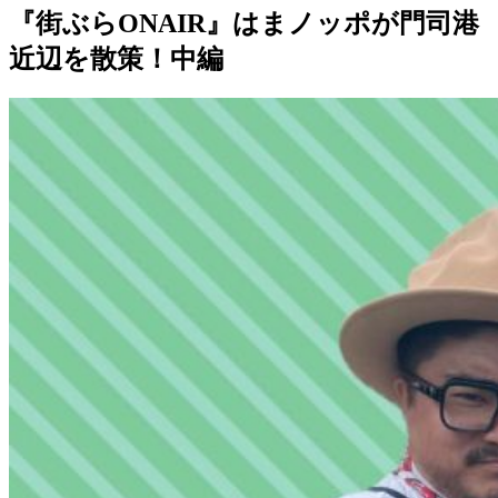
『街ぶらONAIR』はまノッポが門司港
近辺を散策！中編