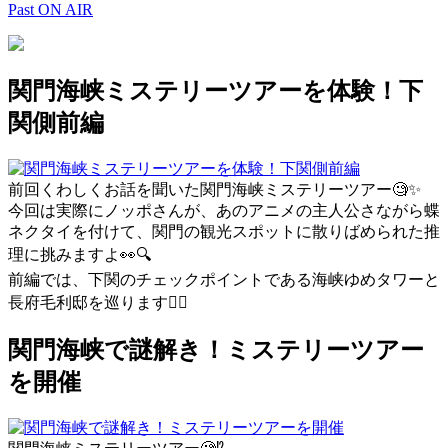
Past ON AIR
関門海峡ミステリーツアーを体験！下
関側前編
前回くわしくお話を聞いた関門海峡ミステリーツアー
🧐
✨
今回は実際にノッポさんが、あのアニメの主人公さながら蝶
ネクタイを付けて、関門の観光スポットに散りばめられた推
理に挑みますよ
👀
🔍
前編では、下関のチェックポイントである海峡ゆめタワーと
長府毛利邸を巡ります
🚶‍♂️
関門海峡で謎解き！ミステリーツアー
を開催