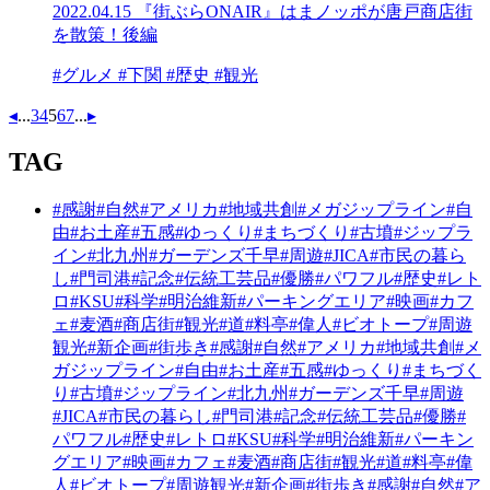
2022.04.15
『街ぶらONAIR』はまノッポが唐戸商店街
を散策！後編
#グルメ #下関 #歴史 #観光
◂
...
3
4
5
6
7
...
▸
TAG
#感謝
#自然
#アメリカ
#地域共創
#メガジップライン
#自
由
#お土産
#五感
#ゆっくり
#まちづくり
#古墳
#ジップラ
イン
#北九州
#ガーデンズ千早
#周遊
#JICA
#市民の暮ら
し
#門司港
#記念
#伝統工芸品
#優勝
#パワフル
#歴史
#レト
ロ
#KSU
#科学
#明治維新
#パーキングエリア
#映画
#カフ
ェ
#麦酒
#商店街
#観光
#道
#料亭
#偉人
#ビオトープ
#周遊
観光
#新企画
#街歩き
#感謝
#自然
#アメリカ
#地域共創
#メ
ガジップライン
#自由
#お土産
#五感
#ゆっくり
#まちづく
り
#古墳
#ジップライン
#北九州
#ガーデンズ千早
#周遊
#JICA
#市民の暮らし
#門司港
#記念
#伝統工芸品
#優勝
#
パワフル
#歴史
#レトロ
#KSU
#科学
#明治維新
#パーキン
グエリア
#映画
#カフェ
#麦酒
#商店街
#観光
#道
#料亭
#偉
人
#ビオトープ
#周遊観光
#新企画
#街歩き
#感謝
#自然
#ア