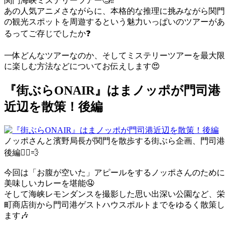
関門海峡ミステリーツアー
🧐
⁉
あの人気アニメさながらに、本格的な推理に挑みながら関門
の観光スポットを周遊するという魅力いっぱいのツアーがあ
るってご存じでしたか
❓
一体どんなツアーなのか、そしてミステリーツアーを最大限
に楽しむ方法などについてお伝えします
😍
『街ぶらONAIR』はまノッポが門司港
近辺を散策！後編
ノッポさんと濱野局長が関門を散歩する街ぶら企画、門司港
後編
🚶‍♂️
💨
今回は「お腹が空いた」アピールをするノッポさんのために
美味しいカレーを堪能
🤤
そして海峡レモンダンスを撮影した思い出深い公園など、栄
町商店街から門司港ゲストハウスポルトまでをゆるく散策し
ます
🎶