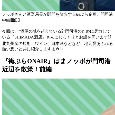
ノッポさんと濱野局長が関門を散歩する街ぶら企画、門司港
中編
🏙️
🚶‍♂️
今回は、“酒屋の域を超えている
⁉
”門司港のために尽力して
いる『SHIMADA酒店』さんにじっくりとお話を伺います
👂
北九州産の焼酎、ワイン、日本酒などなど、地元愛あふれる
熱い想いと共に紹介しますよ
🍻
✨
『街ぶらONAIR』はまノッポが門司港
近辺を散策！前編