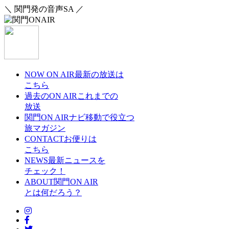
＼ 関門発の音声SA ／
NOW ON AIR
最新の放送は
こちら
過去のON AIR
これまでの
放送
関門ON AIRナビ
移動で役立つ
旅マガジン
CONTACT
お便りは
こちら
NEWS
最新ニュースを
チェック！
ABOUT
関門ON AIR
とは何だろう？