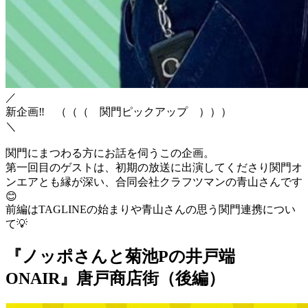
／
新企画
‼
（（（ 関門ピックアップ ）））
＼
関門にまつわる方にお話を伺うこの企画。
第一回目のゲストは、初期の放送に出演してくださり関門オ
ンエアとも縁が深い、合同会社クラフツマンの青山さんです
😊
前編はTAGLINEの始まりや青山さんの思う関門連携につい
て
💡
『ノッポさんと菊池Pの井戸端
ONAIR』唐戸商店街（後編）