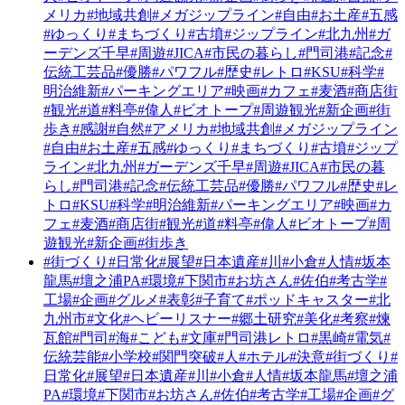
メリカ
#地域共創
#メガジップライン
#自由
#お土産
#五感
#ゆっくり
#まちづくり
#古墳
#ジップライン
#北九州
#ガ
ーデンズ千早
#周遊
#JICA
#市民の暮らし
#門司港
#記念
#
伝統工芸品
#優勝
#パワフル
#歴史
#レトロ
#KSU
#科学
#
明治維新
#パーキングエリア
#映画
#カフェ
#麦酒
#商店街
#観光
#道
#料亭
#偉人
#ビオトープ
#周遊観光
#新企画
#街
歩き
#感謝
#自然
#アメリカ
#地域共創
#メガジップライン
#自由
#お土産
#五感
#ゆっくり
#まちづくり
#古墳
#ジップ
ライン
#北九州
#ガーデンズ千早
#周遊
#JICA
#市民の暮
らし
#門司港
#記念
#伝統工芸品
#優勝
#パワフル
#歴史
#レ
トロ
#KSU
#科学
#明治維新
#パーキングエリア
#映画
#カ
フェ
#麦酒
#商店街
#観光
#道
#料亭
#偉人
#ビオトープ
#周
遊観光
#新企画
#街歩き
#街づくり
#日常化
#展望
#日本遺産
#川
#小倉
#人情
#坂本
龍馬
#壇之浦PA
#環境
#下関市
#お坊さん
#佐伯
#考古学
#
工場
#企画
#グルメ
#表彰
#子育て
#ポッドキャスター
#北
九州市
#文化
#ヘビーリスナー
#郷土研究
#美化
#考察
#煉
瓦館
#門司
#海
#こども
#文庫
#門司港レトロ
#黒崎
#電気
#
伝統芸能
#小学校
#関門突破
#人
#ホテル
#決意
#街づくり
#
日常化
#展望
#日本遺産
#川
#小倉
#人情
#坂本龍馬
#壇之浦
PA
#環境
#下関市
#お坊さん
#佐伯
#考古学
#工場
#企画
#グ