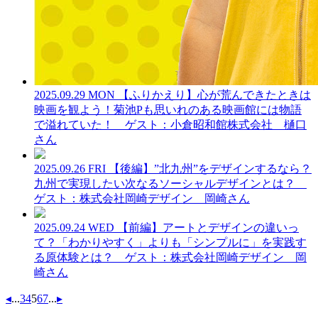
2025.09.29 MON
【ふりかえり】心が荒んできたときは
映画を観よう！菊池Pも思いれのある映画館には物語
で溢れていた！ ゲスト：小倉昭和館株式会社 樋口
さん
2025.09.26 FRI
【後編】”北九州”をデザインするなら？
九州で実現したい次なるソーシャルデザインとは？
ゲスト：株式会社岡崎デザイン 岡崎さん
2025.09.24 WED
【前編】アートとデザインの違いっ
て？「わかりやすく」よりも「シンプルに」を実践す
る原体験とは？ ゲスト：株式会社岡崎デザイン 岡
崎さん
◂
...
3
4
5
6
7
...
▸