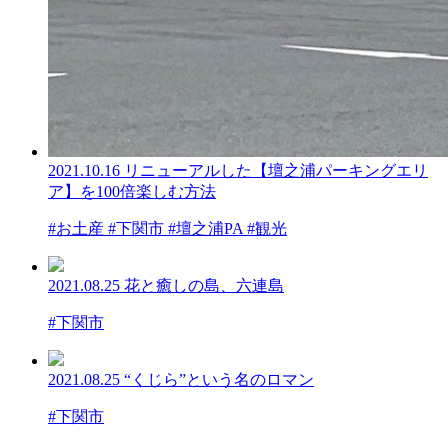
2021.10.16
リニューアルした【壇之浦パーキングエリ
ア】を100倍楽しむ方法
#お土産 #下関市 #壇之浦PA #観光
2021.08.25
花と癒しの島、六連島
#下関市
2021.08.25
“くじら”という名のロマン
#下関市