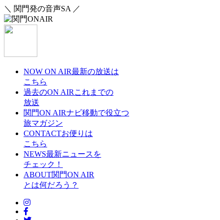
＼ 関門発の音声SA ／
NOW ON AIR
最新の放送は
こちら
過去のON AIR
これまでの
放送
関門ON AIRナビ
移動で役立つ
旅マガジン
CONTACT
お便りは
こちら
NEWS
最新ニュースを
チェック！
ABOUT
関門ON AIR
とは何だろう？