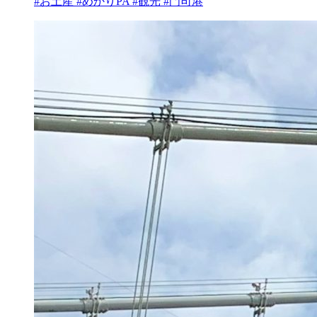
#お土産 #めかりPA #観光 #門司港