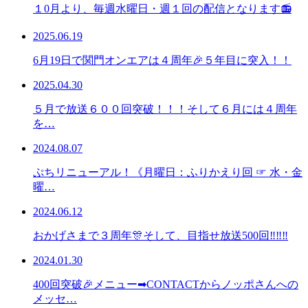
１0月より、毎週水曜日・週１回の配信となります📻
2025.06.19
6月19日で関門オンエアは４周年🎉５年目に突入！！
2025.04.30
５月で放送６００回突破！！！そして６月には４周年
を…
2024.08.07
ぷちリニューアル！《月曜日：ふりかえり回 ☞ 水・金
曜…
2024.06.12
おかげさまで３周年🎊そして、目指せ放送500回‼‼‼
2024.01.30
400回突破🎉メニュー➡CONTACTからノッポさんへの
メッセ…