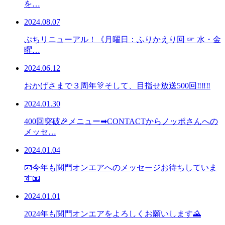
を…
2024.08.07
ぷちリニューアル！《月曜日：ふりかえり回 ☞ 水・金
曜…
2024.06.12
おかげさまで３周年🎊そして、目指せ放送500回‼‼‼
2024.01.30
400回突破🎉メニュー➡CONTACTからノッポさんへの
メッセ…
2024.01.04
📧今年も関門オンエアへのメッセージお待ちしていま
す📧
2024.01.01
2024年も関門オンエアをよろしくお願いします🌄