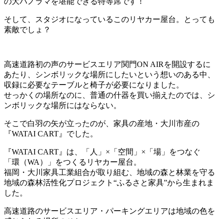
の大パノラマを堪能できる特等席です！
そして、スタジオになっているこのリヤカー屋台。とっても
素敵でしょ？
高速道路初の声のサービスエリア関門ON AIRを開設するに
あたり、シンボリックな場所にしたいという想いのある中、
収録に必要なテーブルと椅子が必要になりました。
せっかくの場所なのに、普通の什器を買い揃えたのでは、シ
ンボリックな場所にはならない。
そこで白羽の矢が立ったのが、家具の産地・大川市産の
『WATAI CART』でした。
『WATAI CART』は、「人」×「空間」×「場」をつなぐ
「環（WA）」をつくるリヤカー屋台。
福岡・大川家具工業組合が取り組む、地域の森と林業を守る
地域の森林活性化プロジェクト“ふるさと家具”から生まれま
した。
高速道路のサービスエリア・パーキングエリアは地域の色を