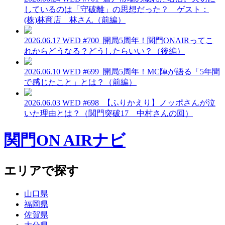
しているのは「守破離」の思想だった？ ゲスト：
(株)林商店 林さん（前編）
2026.06.17 WED
#700_開局5周年！関門ONAIRってこ
れからどうなる？どうしたらいい？（後編）
2026.06.10 WED
#699_開局5周年！MC陣が語る「5年間
で感じたこと」とは？（前編）
2026.06.03 WED
#698_【ふりかえり】ノッポさんが泣
いた理由とは？（関門突破17 中村さんの回）
関門ON AIRナビ
エリアで探す
山口県
福岡県
佐賀県