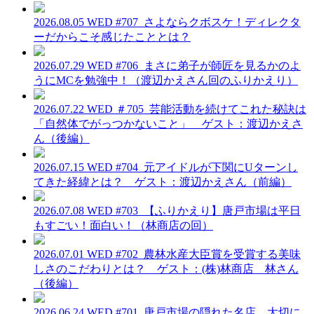
2026.08.05 WED
#707_さよならクボスケ！ディレクタ
ーだからこそ感じたこととは？
2026.07.29 WED
#706_まさに弟子が師匠を見るかのよ
うにMCを勉強中！（渡辺かえさん回のふりかえり）
2026.07.22 WED
＃705_芸能活動を続けてこれた秘訣は
「自然体でがっつかないこと」 ゲスト：渡辺かえさ
ん（後編）
2026.07.15 WED
#704_元アイドルが下関にUターンし
てきた経緯とは？ ゲスト：渡辺かえさん（前編）
2026.07.08 WED
#703_【ふりかえり】唐戸市場は平日
もすごい！面白い！（林商店の回）
2026.07.01 WED
#702_農林水産大臣賞を受賞する美味
しさのこだわりとは？ ゲスト：(株)林商店 林さん
（後編）
2026.06.24 WED
#701_唐戸市場の隠れた名店。大切に