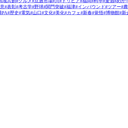
地域共創
#グルメ
#旦過市場
#川
#トリビア
#福岡
#料亭
#麦酒
#めか
決意
#表彰
#考古学
#野球
#関門突破
#福津
#インバウンド
#ツアー
#
浦PA
#歴史
#電気
#山口
#文化
#美化
#カフェ
#新春
#覚悟
#博物館
#新