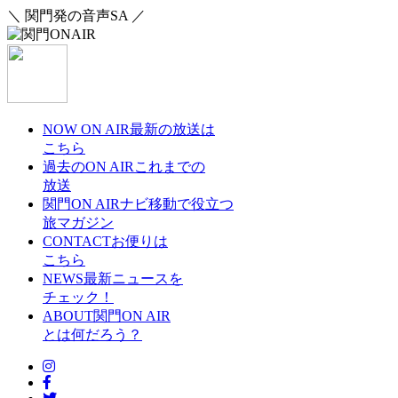
＼ 関門発の音声SA ／
NOW ON AIR
最新の放送は
こちら
過去のON AIR
これまでの
放送
関門ON AIRナビ
移動で役立つ
旅マガジン
CONTACT
お便りは
こちら
NEWS
最新ニュースを
チェック！
ABOUT
関門ON AIR
とは何だろう？