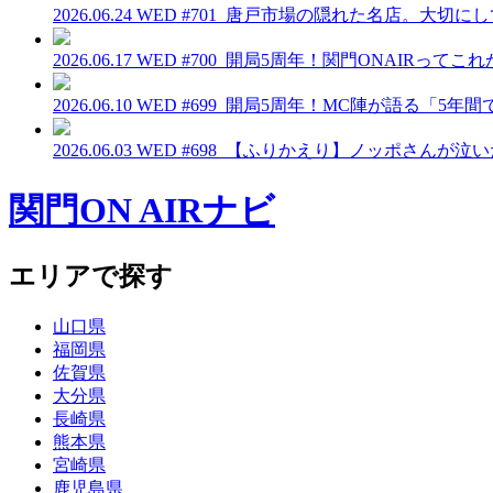
2026.06.24 WED
#701_唐戸市場の隠れた名店。大切に
2026.06.17 WED
#700_開局5周年！関門ONAIRって
2026.06.10 WED
#699_開局5周年！MC陣が語る「5年
2026.06.03 WED
#698_【ふりかえり】ノッポさんが泣
関門ON AIRナビ
エリアで探す
山口県
福岡県
佐賀県
大分県
長崎県
熊本県
宮崎県
鹿児島県