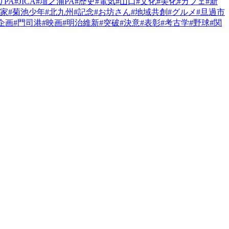
りPA
#JICA
#壇之浦PA
#歴史
#電気
#山口
#文化
#美化
#カフェ
#新
農家
#菊池少年
#北九州
#記念
#お坊さん
#地域共創
#グルメ
#旦過市
企画
#門司港
#映画
#明治維新
#突破
#決意
#表彰
#考古学
#野球
#関