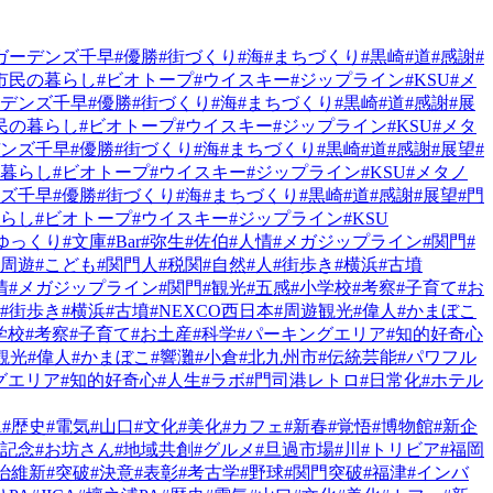
ガーデンズ千早
#優勝
#街づくり
#海
#まちづくり
#黒崎
#道
#感謝
#
市民の暮らし
#ビオトープ
#ウイスキー
#ジップライン
#KSU
#メ
ーデンズ千早
#優勝
#街づくり
#海
#まちづくり
#黒崎
#道
#感謝
#展
民の暮らし
#ビオトープ
#ウイスキー
#ジップライン
#KSU
#メタ
デンズ千早
#優勝
#街づくり
#海
#まちづくり
#黒崎
#道
#感謝
#展望
#
の暮らし
#ビオトープ
#ウイスキー
#ジップライン
#KSU
#メタノ
ンズ千早
#優勝
#街づくり
#海
#まちづくり
#黒崎
#道
#感謝
#展望
#門
暮らし
#ビオトープ
#ウイスキー
#ジップライン
#KSU
ゆっくり
#文庫
#Bar
#弥生
#佐伯
#人情
#メガジップライン
#関門
#
#周遊
#こども
#関門人
#税関
#自然
#人
#街歩き
#横浜
#古墳
情
#メガジップライン
#関門
#観光
#五感
#小学校
#考察
#子育て
#お
#街歩き
#横浜
#古墳
#NEXCO西日本
#周遊観光
#偉人
#かまぼこ
学校
#考察
#子育て
#お土産
#科学
#パーキングエリア
#知的好奇心
観光
#偉人
#かまぼこ
#響灘
#小倉
#北九州市
#伝統芸能
#パワフル
グエリア
#知的好奇心
#人生
#ラボ
#門司港レトロ
#日常化
#ホテル
A
#歴史
#電気
#山口
#文化
#美化
#カフェ
#新春
#覚悟
#博物館
#新企
#記念
#お坊さん
#地域共創
#グルメ
#旦過市場
#川
#トリビア
#福岡
治維新
#突破
#決意
#表彰
#考古学
#野球
#関門突破
#福津
#インバ