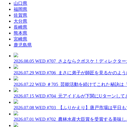
山口県
福岡県
佐賀県
大分県
長崎県
熊本県
宮崎県
鹿児島県
2026.08.05 WED
#707_さよならクボスケ！ディレクタ
2026.07.29 WED
#706_まさに弟子が師匠を見るかのよ
2026.07.22 WED
＃705_芸能活動を続けてこれた秘訣
2026.07.15 WED
#704_元アイドルが下関にUターンし
2026.07.08 WED
#703_【ふりかえり】唐戸市場は平日
2026.07.01 WED
#702_農林水産大臣賞を受賞する美味