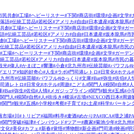
市民共創
#工場
#ヘビーリスナー
#下関
#商店街
#環境
#企画
#文学
#
#落語
#伝統工芸品
#若松区
#アメリカ
#自由
#日本遺産
#坂本龍馬
#
民共創
#工場
#ヘビーリスナー
#下関
#商店街
#環境
#企画
#文学
#ガ
落語
#伝統工芸品
#若松区
#アメリカ
#自由
#日本遺産
#坂本龍馬
#市
共創
#工場
#ヘビーリスナー
#下関
#商店街
#環境
#企画
#文学
#ガー
#伝統工芸品
#若松区
#アメリカ
#自由
#日本遺産
#坂本龍馬
#市民
#工場
#ヘビーリスナー
#下関
#商店街
#環境
#企画
#文学
#ガーデ
伝統工芸品
#若松区
#アメリカ
#自由
#日本遺産
#坂本龍馬
#市民の
観光
#偉人
#かまぼこ
#響灘
#小倉
#北九州市
#伝統芸能
#パワフル
#
グエリア
#知的好奇心
#人生
#ラボ
#門司港レトロ
#日常化
#ホテル
北九州市
#伝統芸能
#パワフル
#ゆっくり
#文庫
#Bar
#弥生
#佐伯
#人
門司港レトロ
#日常化
#ホテル
#周遊
#こども
#関門人
#税関
#自然
#人
庫
#Bar
#弥生
#佐伯
#人情
#メガジップライン
#関門
#観光
#五感
#小
#関門人
#税関
#自然
#人
#街歩き
#横浜
#古墳
#NEXCO西日本
#周遊
#関門
#観光
#五感
#小学校
#考察
#子育て
#お土産
#科学
#パーキン
過市場
#川
#トリビア
#福岡
#料亭
#麦酒
#めかりPA
#JICA
#壇之浦P
#関門突破
#福津
#インバウンド
#ツアー
#農家
#菊池少年
#北九州
#文化
#美化
#カフェ
#新春
#覚悟
#博物館
#新企画
#門司港
#映画
#明