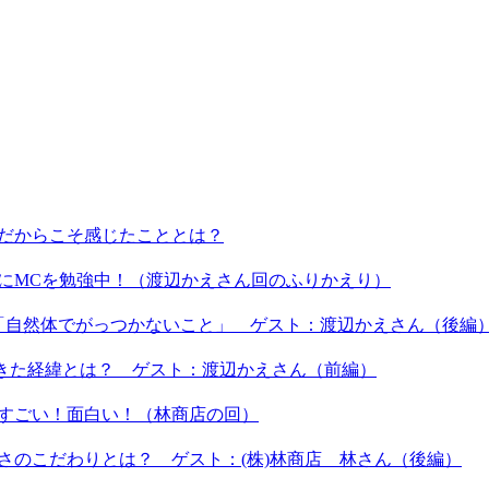
ーだからこそ感じたこととは？
うにMCを勉強中！（渡辺かえさん回のふりかえり）
は「自然体でがっつかないこと」 ゲスト：渡辺かえさん（後編
てきた経緯とは？ ゲスト：渡辺かえさん（前編）
もすごい！面白い！（林商店の回）
しさのこだわりとは？ ゲスト：(株)林商店 林さん（後編）