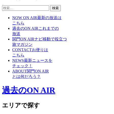
検
索:
NOW ON AIR
最新の放送は
こちら
過去のON AIR
これまでの
放送
関門ON AIRナビ
移動で役立つ
旅マガジン
CONTACT
お便りは
こちら
NEWS
最新ニュースを
チェック！
ABOUT
関門ON AIR
とは何だろう？
過去のON AIR
エリアで探す