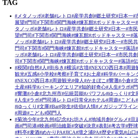
TAG
#メタノッポ
#老舗
#レトロ
#産学共創
#郷土研究
#日本一
#
展望
#門司
#下関市
#関門海峡
#煉瓦館
#ポッドキャスター
タノッポ
#老舗
#レトロ
#産学共創
#郷土研究
#日本一
#市
望
#門司
#下関市
#関門海峡
#煉瓦館
#ポッドキャスター
#
ノッポ
#老舗
#レトロ
#産学共創
#郷土研究
#日本一
#市民
門司
#下関市
#関門海峡
#煉瓦館
#ポッドキャスター
#落語
ッポ
#老舗
#レトロ
#産学共創
#郷土研究
#日本一
#市民共創
司
#下関市
#関門海峡
#煉瓦館
#ポッドキャスター
#落語
#
#税関
#自然
#人
#街歩き
#横浜
#古墳
#NEXCO西日本
#周遊
観光
#五感
#小学校
#考察
#子育て
#お土産
#科学
#パーキン
#NEXCO西日本
#周遊観光
#偉人
#かまぼこ
#響灘
#小倉
#
土産
#科学
#パーキングエリア
#知的好奇心
#人生
#ラボ
#
#響灘
#小倉
#北九州市
#伝統芸能
#パワフル
#ゆっくり
#文
#人生
#ラボ
#門司港レトロ
#日常化
#ホテル
#周遊
#こども
#ゆっくり
#文庫
#Bar
#弥生
#佐伯
#人情
#メガジップライン
#周遊
#こども
#関門人
#菊池少年
#北九州
#記念
#お坊さん
#地域共創
#グルメ
#旦
画
#門司港
#映画
#明治維新
#突破
#決意
#表彰
#考古学
#野球
#料亭
#麦酒
#めかりPA
#JICA
#壇之浦PA
#歴史
#電気
#山口