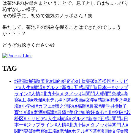
は菊池Pのお母さまということで、息子としてはちょっぴり
恥ずかしい様子。
その様子に、初めて強気のノッポさん！笑
果たして、菊池Ｐの弱みを握ることはできたのでしょう
か・・・？
どうぞお聴きください😊
TAG
#福津
#展望
#美化
#知的好奇心
#川
#突破
#若松区
#トリビ
ア
#人生
#横浜
#グルメ
#新春
#五感
#関門
#日本一
#ジップ
ライン
#人情
#北九州
#メタノッポ
#関門人
#関門突破
#考
察
#工場
#老舗
#ホテル
#下関
#映画
#文学
#感謝
#街歩き
#環
境
#小学校
#カフェ
#壇之浦PA
#福岡
#農家
#産学共創
#子
育て
#道
#麦酒
#福津
#展望
#美化
#知的好奇心
#川
#突破
#若
松区
#トリビア
#人生
#横浜
#グルメ
#新春
#五感
#関門
#日
本一
#ジップライン
#人情
#北九州
#メタノッポ
#関門人
#
関門突破
#考察
#工場
#老舗
#ホテル
#下関
#映画
#文学
#感