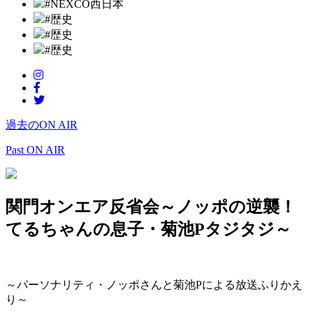
#NEXCO西日本
#歴史
#歴史
#歴史
過去のON AIR
Past ON AIR
関門オンエア反省会～ノッポの逆襲！
てるちゃんの息子・菊池Pタジタジ～
～パーソナリティ・ノッポさんと菊池Pによる放送ふりかえ
り～