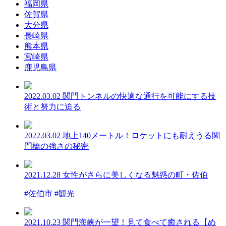
福岡県
佐賀県
大分県
長崎県
熊本県
宮崎県
鹿児島県
2022.03.02
関門トンネルの快適な通行を可能にする技
術と努力に迫る
2022.03.02
地上140メートル！ロケットにも耐えうる関
門橋の強さの秘密
2021.12.28
女性がさらに美しくなる魅惑の町・佐伯
#佐伯市 #観光
2021.10.23
関門海峡が一望！見て食べて癒される【め