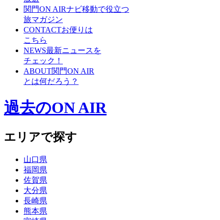
関門ON AIRナビ
移動で役立つ
旅マガジン
CONTACT
お便りは
こちら
NEWS
最新ニュースを
チェック！
ABOUT
関門ON AIR
とは何だろう？
過去のON AIR
エリアで探す
山口県
福岡県
佐賀県
大分県
長崎県
熊本県