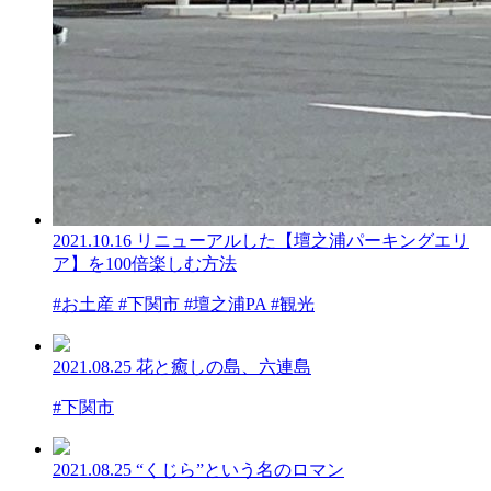
2021.10.16
リニューアルした【壇之浦パーキングエリ
ア】を100倍楽しむ方法
#お土産 #下関市 #壇之浦PA #観光
2021.08.25
花と癒しの島、六連島
#下関市
2021.08.25
“くじら”という名のロマン