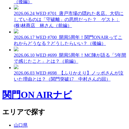
（後編）
2026.06.24 WED
#701_唐戸市場の隠れた名店。大切に
しているのは「守破離」の思想だった？ ゲスト：
(株)林商店 林さん（前編）
2026.06.17 WED
#700_開局5周年！関門ONAIRってこ
れからどうなる？どうしたらいい？（後編）
2026.06.10 WED
#699_開局5周年！MC陣が語る「5年間
で感じたこと」とは？（前編）
2026.06.03 WED
#698_【ふりかえり】ノッポさんが泣
いた理由とは？（関門突破17 中村さんの回）
関門ON AIRナビ
エリアで探す
山口県