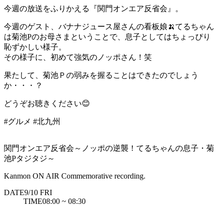
今週の放送をふりかえる『関門オンエア反省会』。
今週のゲスト、バナナジュース屋さんの看板娘🍌てるちゃん
は菊池Pのお母さまということで、息子としてはちょっぴり
恥ずかしい様子。
その様子に、初めて強気のノッポさん！笑
果たして、菊池Ｐの弱みを握ることはできたのでしょう
か・・・？
どうぞお聴きください😊
#グルメ
#北九州
関門オンエア反省会～ノッポの逆襲！てるちゃんの息子・菊
池Pタジタジ～
Kanmon ON AIR Commemorative recording.
DATE
9/10
FRI
TIME
08:00 ~ 08:30