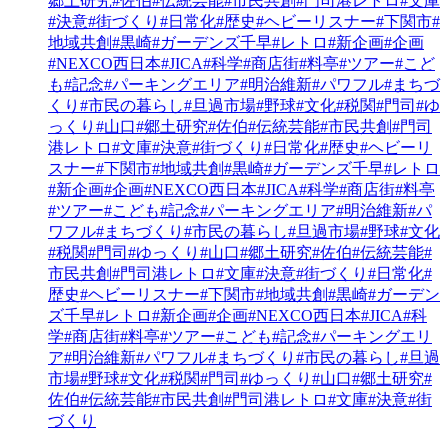
郷土研究
#佐伯
#伝統芸能
#市民共創
#門司港レトロ
#文庫
#決意
#街づくり
#日常化
#歴史
#ヘビーリスナー
#下関市
#
地域共創
#黒崎
#ガーデンズ千早
#レトロ
#新企画
#企画
#NEXCO西日本
#JICA
#科学
#商店街
#料亭
#ツアー
#こど
も
#記念
#パーキングエリア
#明治維新
#パワフル
#まちづ
くり
#市民の暮らし
#旦過市場
#野球
#文化
#税関
#門司
#ゆ
っくり
#山口
#郷土研究
#佐伯
#伝統芸能
#市民共創
#門司
港レトロ
#文庫
#決意
#街づくり
#日常化
#歴史
#ヘビーリ
スナー
#下関市
#地域共創
#黒崎
#ガーデンズ千早
#レトロ
#新企画
#企画
#NEXCO西日本
#JICA
#科学
#商店街
#料亭
#ツアー
#こども
#記念
#パーキングエリア
#明治維新
#パ
ワフル
#まちづくり
#市民の暮らし
#旦過市場
#野球
#文化
#税関
#門司
#ゆっくり
#山口
#郷土研究
#佐伯
#伝統芸能
#
市民共創
#門司港レトロ
#文庫
#決意
#街づくり
#日常化
#
歴史
#ヘビーリスナー
#下関市
#地域共創
#黒崎
#ガーデン
ズ千早
#レトロ
#新企画
#企画
#NEXCO西日本
#JICA
#科
学
#商店街
#料亭
#ツアー
#こども
#記念
#パーキングエリ
ア
#明治維新
#パワフル
#まちづくり
#市民の暮らし
#旦過
市場
#野球
#文化
#税関
#門司
#ゆっくり
#山口
#郷土研究
#
佐伯
#伝統芸能
#市民共創
#門司港レトロ
#文庫
#決意
#街
づくり