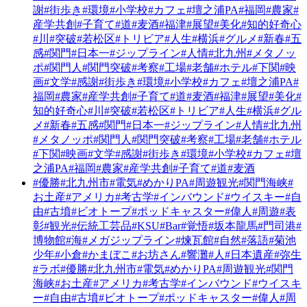
謝
#街歩き
#環境
#小学校
#カフェ
#壇之浦PA
#福岡
#農家
#
産学共創
#子育て
#道
#麦酒
#福津
#展望
#美化
#知的好奇心
#川
#突破
#若松区
#トリビア
#人生
#横浜
#グルメ
#新春
#五
感
#関門
#日本一
#ジップライン
#人情
#北九州
#メタノッ
ポ
#関門人
#関門突破
#考察
#工場
#老舗
#ホテル
#下関
#映
画
#文学
#感謝
#街歩き
#環境
#小学校
#カフェ
#壇之浦PA
#
福岡
#農家
#産学共創
#子育て
#道
#麦酒
#福津
#展望
#美化
#
知的好奇心
#川
#突破
#若松区
#トリビア
#人生
#横浜
#グル
メ
#新春
#五感
#関門
#日本一
#ジップライン
#人情
#北九州
#メタノッポ
#関門人
#関門突破
#考察
#工場
#老舗
#ホテル
#下関
#映画
#文学
#感謝
#街歩き
#環境
#小学校
#カフェ
#壇
之浦PA
#福岡
#農家
#産学共創
#子育て
#道
#麦酒
#優勝
#北九州市
#電気
#めかりPA
#周遊観光
#関門海峡
#
お土産
#アメリカ
#考古学
#インバウンド
#ウイスキー
#自
由
#古墳
#ビオトープ
#ポッドキャスター
#偉人
#周遊
#表
彰
#観光
#伝統工芸品
#KSU
#Bar
#覚悟
#坂本龍馬
#門司港
#
博物館
#海
#メガジップライン
#煉瓦館
#自然
#落語
#菊池
少年
#小倉
#かまぼこ
#お坊さん
#響灘
#人
#日本遺産
#弥生
#ラボ
#優勝
#北九州市
#電気
#めかりPA
#周遊観光
#関門
海峡
#お土産
#アメリカ
#考古学
#インバウンド
#ウイスキ
ー
#自由
#古墳
#ビオトープ
#ポッドキャスター
#偉人
#周