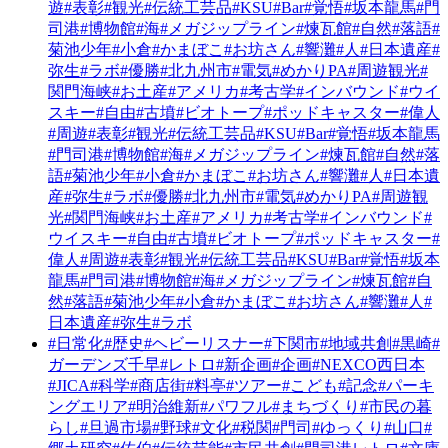
遊
#表彰
#観光
#伝統工芸品
#KSU
#Bar
#覚悟
#坂本龍馬
#門
司港
#博物館
#海
#メガジップライン
#煉瓦館
#自然
#落語
#
菊池少年
#小倉
#かまぼこ
#お坊さん
#響灘
#人
#日本遺産
#
弥生
#ラボ
#優勝
#北九州市
#電気
#めかりPA
#周遊観光
#
関門海峡
#お土産
#アメリカ
#考古学
#インバウンド
#ウイ
スキー
#自由
#古墳
#ビオトープ
#ポッドキャスター
#偉人
#周遊
#表彰
#観光
#伝統工芸品
#KSU
#Bar
#覚悟
#坂本龍馬
#門司港
#博物館
#海
#メガジップライン
#煉瓦館
#自然
#落
語
#菊池少年
#小倉
#かまぼこ
#お坊さん
#響灘
#人
#日本遺
産
#弥生
#ラボ
#優勝
#北九州市
#電気
#めかりPA
#周遊観
光
#関門海峡
#お土産
#アメリカ
#考古学
#インバウンド
#
ウイスキー
#自由
#古墳
#ビオトープ
#ポッドキャスター
#
偉人
#周遊
#表彰
#観光
#伝統工芸品
#KSU
#Bar
#覚悟
#坂本
龍馬
#門司港
#博物館
#海
#メガジップライン
#煉瓦館
#自
然
#落語
#菊池少年
#小倉
#かまぼこ
#お坊さん
#響灘
#人
#
日本遺産
#弥生
#ラボ
#日常化
#歴史
#ヘビーリスナー
#下関市
#地域共創
#黒崎
#
ガーデンズ千早
#レトロ
#新企画
#企画
#NEXCO西日本
#JICA
#科学
#商店街
#料亭
#ツアー
#こども
#記念
#パーキ
ングエリア
#明治維新
#パワフル
#まちづくり
#市民の暮
らし
#旦過市場
#野球
#文化
#税関
#門司
#ゆっくり
#山口
#