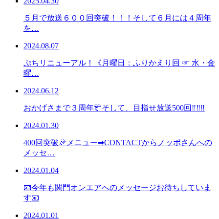
2025.04.30
５月で放送６００回突破！！！そして６月には４周年
を…
2024.08.07
ぷちリニューアル！《月曜日：ふりかえり回 ☞ 水・金
曜…
2024.06.12
おかげさまで３周年🎊そして、目指せ放送500回‼‼‼
2024.01.30
400回突破🎉メニュー➡CONTACTからノッポさんへの
メッセ…
2024.01.04
📧今年も関門オンエアへのメッセージお待ちしていま
す📧
2024.01.01