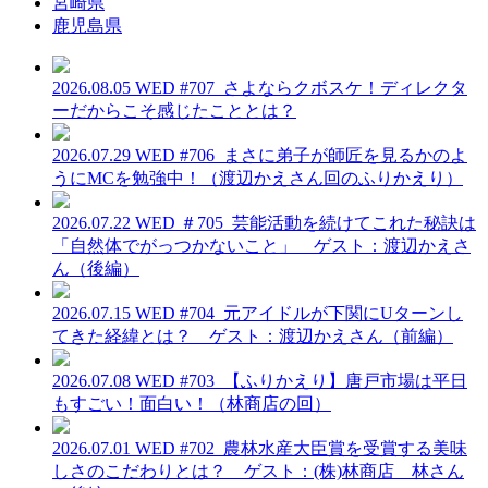
宮崎県
鹿児島県
2026.08.05 WED
#707_さよならクボスケ！ディレクタ
ーだからこそ感じたこととは？
2026.07.29 WED
#706_まさに弟子が師匠を見るかのよ
うにMCを勉強中！（渡辺かえさん回のふりかえり）
2026.07.22 WED
＃705_芸能活動を続けてこれた秘訣は
「自然体でがっつかないこと」 ゲスト：渡辺かえさ
ん（後編）
2026.07.15 WED
#704_元アイドルが下関にUターンし
てきた経緯とは？ ゲスト：渡辺かえさん（前編）
2026.07.08 WED
#703_【ふりかえり】唐戸市場は平日
もすごい！面白い！（林商店の回）
2026.07.01 WED
#702_農林水産大臣賞を受賞する美味
しさのこだわりとは？ ゲスト：(株)林商店 林さん