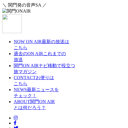
＼ 関門発の音声SA ／
NOW ON AIR
最新の放送は
こちら
過去のON AIR
これまでの
放送
関門ON AIRナビ
移動で役立つ
旅マガジン
CONTACT
お便りは
こちら
NEWS
最新ニュースを
チェック！
ABOUT
関門ON AIR
とは何だろう？