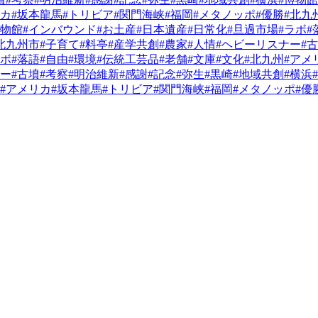
リカ
#坂本龍馬
#トリビア
#関門海峡
#福岡
#メタノッポ
#優勝
#北九
博物館
#インバウンド
#お土産
#日本遺産
#日常化
#旦過市場
#ラボ
#
北九州市
#子育て
#料亭
#産学共創
#農家
#人情
#ヘビーリスナー
#
ラボ
#落語
#自由
#環境
#伝統工芸品
#老舗
#文庫
#文化
#北九州
#アメ
ナー
#古墳
#考察
#明治維新
#感謝
#記念
#弥生
#黒崎
#地域共創
#横浜
#アメリカ
#坂本龍馬
#トリビア
#関門海峡
#福岡
#メタノッポ
#優