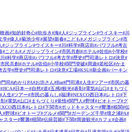
#映画
#知的好奇心
#街歩き
#海
#人
#ジップライン
#ウイスキー
#川
文学
#偉人
#菊池少年
#展望
#新春
#こども
#メガジップライン
#市
人
#ジップライン
#ウイスキー
#川
#科学
#商店街
#パワフル
#考古
春
#こども
#メガジップライン
#市民共創
#ホテル
#佐伯
#小学校
#
#川
#科学
#商店街
#パワフル
#考古学
#歴史
#門司港レトロ
#決意
#
#市民共創
#ホテル
#佐伯
#小学校
#関門突破
#周遊
#若松区
#かま
考古学
#歴史
#門司港レトロ
#決意
#工場
#KSU
#新企画
#パーキン
#門司
#めかりPA
#お坊さん
#Bar
#門司港
#人生
#ツアー
#市民の暮
館
#JICA
#日本一
#自然
#道
#五感
#観光
#表彰
#電気
#山口
#まちづく
#人生
#ツアー
#市民の暮らし
#福津
#NEXCO西日本
#レトロ
#下
表彰
#電気
#山口
#まちづくり
#覚悟
#関門人
#野球
#ビオトープ
#グ
NEXCO西日本
#レトロ
#下関市
#ポッドキャスター
#響灘
#税関
#伝
人
#野球
#ビオトープ
#グルメ
#関門
#ガーデンズ千早
#壇之浦PA
#
ャスター
#響灘
#税関
#伝統芸能
#下関
#周遊観光
#カフェ
#企画
#
#インバウンド
#お土産
#日本遺産
#日常化
#旦過市場
#ラボ
#落語