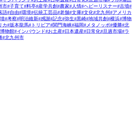
州市
#子育て
#料亭
#産学共創
#農家
#人情
#ヘビーリスナー
#古墳
#
落語
#自由
#環境
#伝統工芸品
#老舗
#文庫
#文化
#北九州
#アメリカ
古墳
#考察
#明治維新
#感謝
#記念
#弥生
#黒崎
#地域共創
#横浜
#博物
リカ
#坂本龍馬
#トリビア
#関門海峡
#福岡
#メタノッポ
#優勝
#北
#博物館
#インバウンド
#お土産
#日本遺産
#日常化
#旦過市場
#ラ
勝
#北九州市