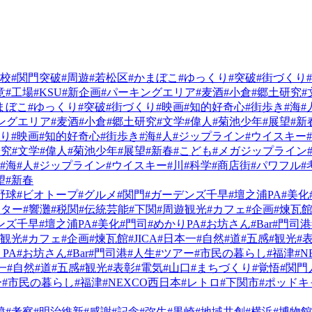
学校
#関門突破
#周遊
#若松区
#かまぼこ
#ゆっくり
#突破
#街づくり
意
#工場
#KSU
#新企画
#パーキングエリア
#麦酒
#小倉
#郷土研究
#
まぼこ
#ゆっくり
#突破
#街づくり
#映画
#知的好奇心
#街歩き
#海
#
ングエリア
#麦酒
#小倉
#郷土研究
#文学
#偉人
#菊池少年
#展望
#新
くり
#映画
#知的好奇心
#街歩き
#海
#人
#ジップライン
#ウイスキー
研究
#文学
#偉人
#菊池少年
#展望
#新春
#こども
#メガジップライン
#海
#人
#ジップライン
#ウイスキー
#川
#科学
#商店街
#パワフル
#
望
#新春
野球
#ビオトープ
#グルメ
#関門
#ガーデンズ千早
#壇之浦PA
#美化
スター
#響灘
#税関
#伝統芸能
#下関
#周遊観光
#カフェ
#企画
#煉瓦
ンズ千早
#壇之浦PA
#美化
#門司
#めかりPA
#お坊さん
#Bar
#門司港
遊観光
#カフェ
#企画
#煉瓦館
#JICA
#日本一
#自然
#道
#五感
#観光
#
PA
#お坊さん
#Bar
#門司港
#人生
#ツアー
#市民の暮らし
#福津
#
一
#自然
#道
#五感
#観光
#表彰
#電気
#山口
#まちづくり
#覚悟
#関門
ー
#市民の暮らし
#福津
#NEXCO西日本
#レトロ
#下関市
#ポッドキ
墳
#考察
#明治維新
#感謝
#記念
#弥生
#黒崎
#地域共創
#横浜
#博物館