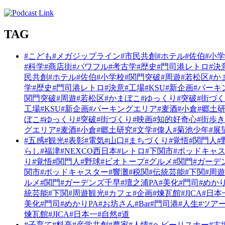
TAG
#こども
#メガジップライン
#市民共創
#ホテル
#佐伯
#小
#科学
#商店街
#パワフル
#考古学
#歴史
#門司港レトロ
#決
民共創
#ホテル
#佐伯
#小学校
#関門突破
#周遊
#若松区
#か
学
#歴史
#門司港レトロ
#決意
#工場
#KSU
#新企画
#パーキ
関門突破
#周遊
#若松区
#かまぼこ
#ゆっくり
#突破
#街づ
工場
#KSU
#新企画
#パーキングエリア
#麦酒
#小倉
#郷土
ぼこ
#ゆっくり
#突破
#街づくり
#映画
#知的好奇心
#街歩き
グエリア
#麦酒
#小倉
#郷土研究
#文学
#偉人
#菊池少年
#展
#五感
#観光
#表彰
#電気
#山口
#まちづくり
#覚悟
#関門人
#
らし
#福津
#NEXCO西日本
#レトロ
#下関市
#ポッドキャ
り
#覚悟
#関門人
#野球
#ビオトープ
#グルメ
#関門
#ガーデ
関市
#ポッドキャスター
#響灘
#税関
#伝統芸能
#下関
#周
ルメ
#関門
#ガーデンズ千早
#壇之浦PA
#美化
#門司
#めかり
統芸能
#下関
#周遊観光
#カフェ
#企画
#煉瓦館
#JICA
#日本
美化
#門司
#めかりPA
#お坊さん
#Bar
#門司港
#人生
#ツア
煉瓦館
#JICA
#日本一
#自然
#道
#子育て
#料亭
#産学共創
#農家
#人情
#ヘビーリスナー
#古