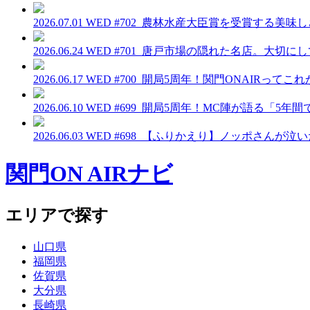
2026.07.01 WED
#702_農林水産大臣賞を受賞する美味
2026.06.24 WED
#701_唐戸市場の隠れた名店。大切に
2026.06.17 WED
#700_開局5周年！関門ONAIRって
2026.06.10 WED
#699_開局5周年！MC陣が語る「5年
2026.06.03 WED
#698_【ふりかえり】ノッポさんが泣
関門ON AIRナビ
エリアで探す
山口県
福岡県
佐賀県
大分県
長崎県