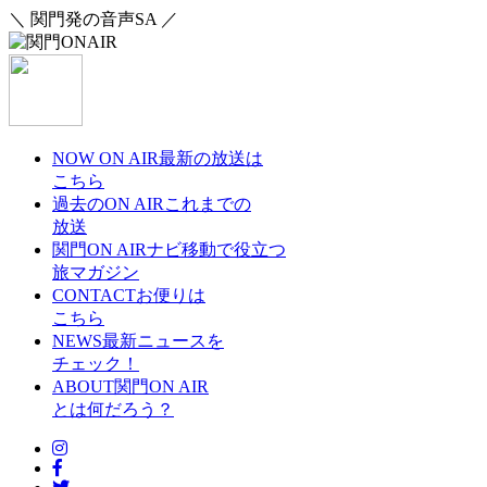
＼ 関門発の音声SA ／
NOW ON AIR
最新の放送は
こちら
過去のON AIR
これまでの
放送
関門ON AIRナビ
移動で役立つ
旅マガジン
CONTACT
お便りは
こちら
NEWS
最新ニュースを
チェック！
ABOUT
関門ON AIR
とは何だろう？