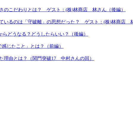
しさのこだわりとは？ ゲスト：(株)林商店 林さん（後編）
しているのは「守破離」の思想だった？ ゲスト：(株)林商店 
これからどうなる？どうしたらいい？（後編）
間で感じたこと」とは？（前編）
いた理由とは？（関門突破17 中村さんの回）