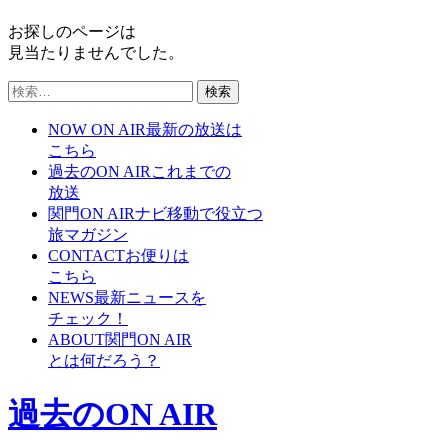
お探しのページは
見当たりませんでした。
検
索:
NOW ON AIR
最新の放送は
こちら
過去のON AIR
これまでの
放送
関門ON AIRナビ
移動で役立つ
旅マガジン
CONTACT
お便りは
こちら
NEWS
最新ニュースを
チェック！
ABOUT
関門ON AIR
とは何だろう？
過去のON AIR