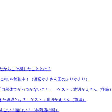
ーだからこそ感じたこととは？
うにMCを勉強中！（渡辺かえさん回のふりかえり）
は「自然体でがっつかないこと」 ゲスト：渡辺かえさん（後編
てきた経緯とは？ ゲスト：渡辺かえさん（前編）
もすごい！面白い！（林商店の回）