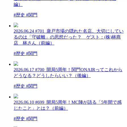
編）
#歴史 #関門
2026.06.24
#701_唐戸市場の隠れた名店。大切にしてい
るのは「守破離」の思想だった？ ゲスト：(株)林商
店 林さん（前編）
#歴史 #関門
2026.06.17
#700_開局5周年！関門ONAIRってこれから
どうなる？どうしたらいい？（後編）
#歴史 #関門
2026.06.10
#699_開局5周年！MC陣が語る「5年間で感
じたこと」とは？（前編）
#歴史 #関門