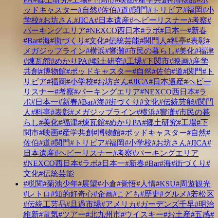
ッドキャスター
#自然
#佐伯
#道
#関門
#トリビア
#福岡
#小
学校
#お坊さん
#JICA
#日本遺産
#ヘビーリスナー
#考察
#
パーキングエリア
#NEXCO西日本
#ラボ
#日本一
#新春
#Bar
#海
#街づくり
#文化
#伝統芸能
#関門人
#料亭
#表彰
#
メガジップライン
#横浜
#響灘
#市民の暮らし
#美化
#福津
#煉瓦館
#めかりPA
#郷土研究
#工場
#下関市
#映画
#産学
共創
#博物館
#ポッドキャスター
#自然
#佐伯
#道
#関門
#ト
リビア
#福岡
#小学校
#お坊さん
#JICA
#日本遺産
#ヘビー
リスナー
#考察
#パーキングエリア
#NEXCO西日本
#ラ
ボ
#日本一
#新春
#Bar
#海
#街づくり
#文化
#伝統芸能
#関門
人
#料亭
#表彰
#メガジップライン
#横浜
#響灘
#市民の暮
らし
#美化
#福津
#煉瓦館
#めかりPA
#郷土研究
#工場
#下
関市
#映画
#産学共創
#博物館
#ポッドキャスター
#自然
#
佐伯
#道
#関門
#トリビア
#福岡
#小学校
#お坊さん
#JICA
#
日本遺産
#ヘビーリスナー
#考察
#パーキングエリア
#NEXCO西日本
#ラボ
#日本一
#新春
#Bar
#海
#街づくり
#
文化
#伝統芸能
#税関
#菊池少年
#展望
#小倉
#覚悟
#人情
#KSU
#周遊観光
#レトロ
#知的好奇心
#企画
#こども
#歴史
#グルメ
#若松区
#伝統工芸品
#旦過市場
#アメリカ
#ガーデンズ千早
#明治
維新
#電気
#ツアー
#北九州市
#ウイスキー
#お土産
#五感
#