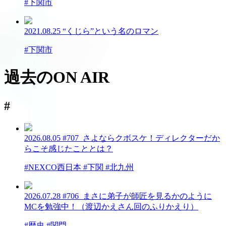
#下関市
2021.08.25
“くじら”という名のロマン
#下関市
過去のON AIR
#
2026.08.05
#707_さよならクボスケ！ディレクターだか
らこそ感じたこととは？
#NEXCO西日本 #下関 #北九州
2026.07.28
#706_まさに弟子が師匠を見るかのように
MCを勉強中！（渡辺かえさん回のふりかえり）
#歴史 #関門