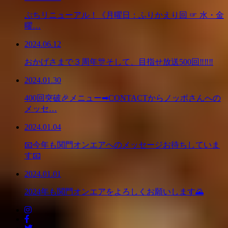
ぷちリニューアル！《月曜日：ふりかえり回 ☞ 水・金
曜…
2024.06.12
おかげさまで３周年🎊そして、目指せ放送500回‼‼‼
2024.01.30
400回突破🎉メニュー➡CONTACTからノッポさんへの
メッセ…
2024.01.04
📧今年も関門オンエアへのメッセージお待ちしていま
す📧
2024.01.01
2024年も関門オンエアをよろしくお願いします🌄