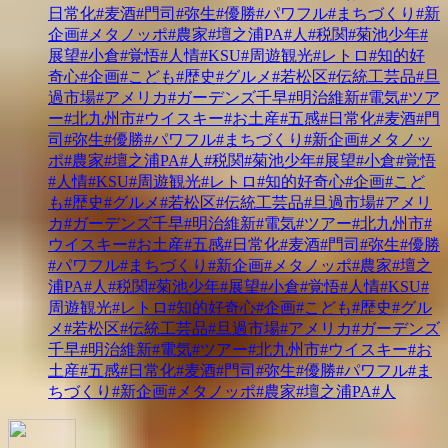
日常化
#麦酒
#門司
#弥生
#優勝
#パワフル
#まちづくり
#新
企画
#メタノッポ
#農家
#壇之浦PA
#人
#税関
#菊池少年
#
展望
#小倉
#覚悟
#人情
#KSU
#周遊観光
#レトロ
#知的好
奇心
#企画
#こども
#歴史
#グルメ
#若松区
#伝統工芸品
#旦
過市場
#アメリカ
#ガーデンズ千早
#明治維新
#電気
#ツア
ー
#北九州市
#ウイスキー
#お土産
#五感
#日常化
#麦酒
#門
司
#弥生
#優勝
#パワフル
#まちづくり
#新企画
#メタノッ
ポ
#農家
#壇之浦PA
#人
#税関
#菊池少年
#展望
#小倉
#覚悟
#人情
#KSU
#周遊観光
#レトロ
#知的好奇心
#企画
#こど
も
#歴史
#グルメ
#若松区
#伝統工芸品
#旦過市場
#アメリ
カ
#ガーデンズ千早
#明治維新
#電気
#ツアー
#北九州市
#
ウイスキー
#お土産
#五感
#日常化
#麦酒
#門司
#弥生
#優勝
#パワフル
#まちづくり
#新企画
#メタノッポ
#農家
#壇之
浦PA
#人
#税関
#菊池少年
#展望
#小倉
#覚悟
#人情
#KSU
#
周遊観光
#レトロ
#知的好奇心
#企画
#こども
#歴史
#グル
メ
#若松区
#伝統工芸品
#旦過市場
#アメリカ
#ガーデンズ
千早
#明治維新
#電気
#ツアー
#北九州市
#ウイスキー
#お
土産
#五感
#日常化
#麦酒
#門司
#弥生
#優勝
#パワフル
#ま
ちづくり
#新企画
#メタノッポ
#農家
#壇之浦PA
#人