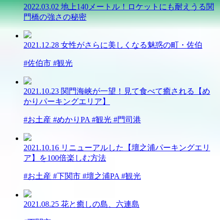
2022.03.02
地上140メートル！ロケットにも耐えうる関
門橋の強さの秘密
2021.12.28
女性がさらに美しくなる魅惑の町・佐伯
#佐伯市 #観光
2021.10.23
関門海峡が一望！見て食べて癒される【め
かりパーキングエリア】
#お土産 #めかりPA #観光 #門司港
2021.10.16
リニューアルした【壇之浦パーキングエリ
ア】を100倍楽しむ方法
#お土産 #下関市 #壇之浦PA #観光
2021.08.25
花と癒しの島、六連島