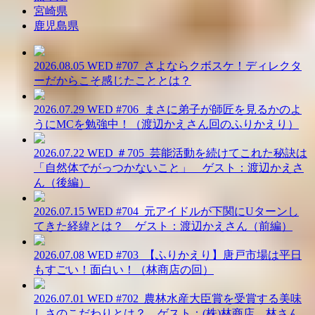
宮崎県
鹿児島県
2026.08.05 WED
#707_さよならクボスケ！ディレクタ
ーだからこそ感じたこととは？
2026.07.29 WED
#706_まさに弟子が師匠を見るかのよ
うにMCを勉強中！（渡辺かえさん回のふりかえり）
2026.07.22 WED
＃705_芸能活動を続けてこれた秘訣は
「自然体でがっつかないこと」 ゲスト：渡辺かえさ
ん（後編）
2026.07.15 WED
#704_元アイドルが下関にUターンし
てきた経緯とは？ ゲスト：渡辺かえさん（前編）
2026.07.08 WED
#703_【ふりかえり】唐戸市場は平日
もすごい！面白い！（林商店の回）
2026.07.01 WED
#702_農林水産大臣賞を受賞する美味
しさのこだわりとは？ ゲスト：(株)林商店 林さん