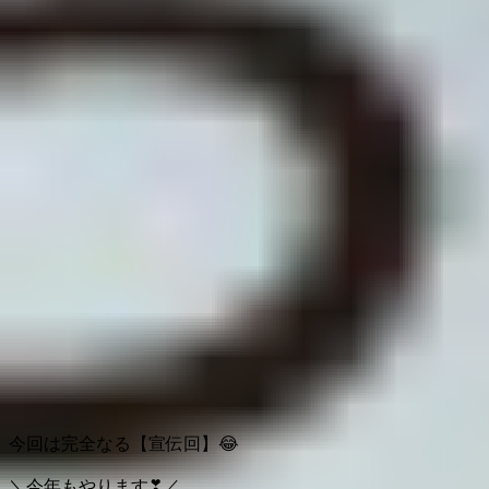
今回は完全なる【宣伝回】
😂
＼今年もやります
❣
／