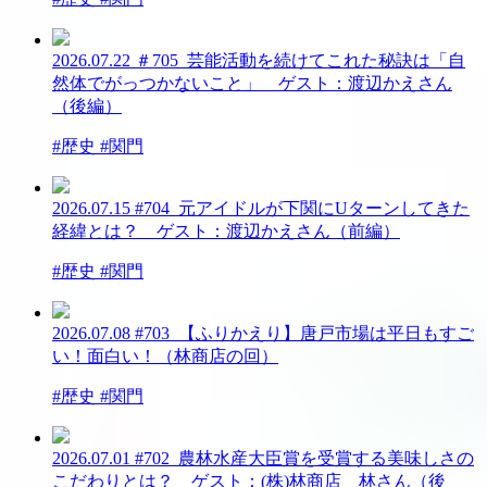
2026.07.22
＃705_芸能活動を続けてこれた秘訣は「自
然体でがっつかないこと」 ゲスト：渡辺かえさん
（後編）
#歴史 #関門
2026.07.15
#704_元アイドルが下関にUターンしてきた
経緯とは？ ゲスト：渡辺かえさん（前編）
#歴史 #関門
2026.07.08
#703_【ふりかえり】唐戸市場は平日もすご
い！面白い！（林商店の回）
#歴史 #関門
2026.07.01
#702_農林水産大臣賞を受賞する美味しさの
こだわりとは？ ゲスト：(株)林商店 林さん（後