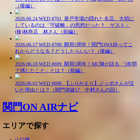
（後編）
2026.06.24 WED
#701_唐戸市場の隠れた名店。大切に
しているのは「守破離」の思想だった？ ゲスト：
(株)林商店 林さん（前編）
2026.06.17 WED
#700_開局5周年！関門ONAIRってこ
れからどうなる？どうしたらいい？（後編）
2026.06.10 WED
#699_開局5周年！MC陣が語る「5年間
で感じたこと」とは？（前編）
2026.06.03 WED
#698_【ふりかえり】ノッポさんが泣
いた理由とは？（関門突破17 中村さんの回）
関門ON AIRナビ
エリアで探す
山口県