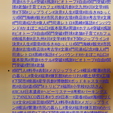
周遊
#ホテル
#突破
#感謝
#ビオトープ
#自由
#関門突破
#野
球
#老舗
#子育て
#カフェ
#地域共創
#北九州
#川
#文学
#科
学
#下関
#ジップライン
#決意
#人生
#環境
#街歩き
#ゆっく
り
#関門海峡
#観光
#市民共創
#古墳
#商店街
#考古学
#文庫
#門司港
#記念
#偉人
#門司港レトロ
#黒崎
#落語
#インバウ
ンド
#かまぼこ
#山口
#坂本龍馬
#周遊
#ホテル
#突破
#感謝
#ビオトープ
#自由
#関門突破
#野球
#老舗
#子育て
#カフェ
#地域共創
#北九州
#川
#文学
#科学
#下関
#ジップライン
#
決意
#人生
#環境
#街歩き
#ゆっくり
#関門海峡
#観光
#市民
共創
#古墳
#商店街
#考古学
#文庫
#門司港
#記念
#偉人
#門
司港レトロ
#黒崎
#落語
#インバウンド
#かまぼこ
#山口
#
坂本龍馬
#周遊
#ホテル
#突破
#感謝
#ビオトープ
#自由
#関
門突破
#野球
#老舗
#関門人
#料亭
#表彰
#メガジップライン
#横浜
#響灘
#市民
の暮らし
#美化
#福津
#煉瓦館
#めかりPA
#郷土研究
#工場
#下関市
#映画
#産学共創
#博物館
#ポッドキャスター
#自
然
#佐伯
#道
#関門
#トリビア
#福岡
#小学校
#お坊さん
#JICA
#日本遺産
#ヘビーリスナー
#考察
#パーキングエ
リア
#NEXCO西日本
#ラボ
#日本一
#新春
#Bar
#海
#街づく
り
#文化
#伝統芸能
#関門人
#料亭
#表彰
#メガジップライ
ン
#横浜
#響灘
#市民の暮らし
#美化
#福津
#煉瓦館
#めかり
PA
#郷土研究
#工場
#下関市
#映画
#産学共創
#博物館
#ポ