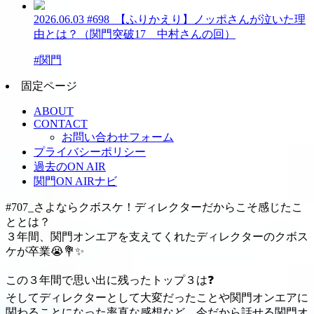
2026.06.03
#698_【ふりかえり】ノッポさんが泣いた理
由とは？（関門突破17 中村さんの回）
#関門
固定ページ
ABOUT
CONTACT
お問い合わせフォーム
プライバシーポリシー
過去のON AIR
関門ON AIRナビ
#707_さよならクボスケ！ディレクターだからこそ感じたこ
ととは？
３年間、関門オンエアを支えてくれたディレクターのクボス
ケが卒業
😭
💐
✨
この３年間で思い出に残ったトップ３は
❓
そしてディレクターとして大変だったことや関門オンエアに
関わることになった率直な感想など、今だから話せる関門オ