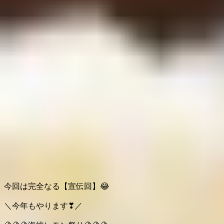
今回は完全なる【宣伝回】
😂
＼今年もやります
❣
／