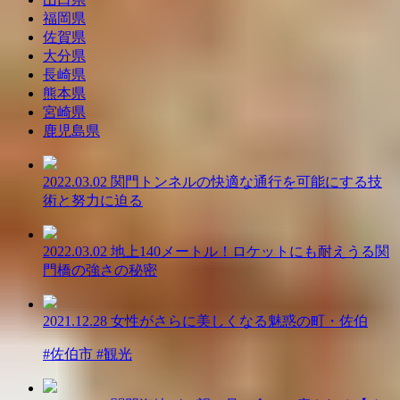
福岡県
佐賀県
大分県
長崎県
熊本県
宮崎県
鹿児島県
2022.03.02
関門トンネルの快適な通行を可能にする技
術と努力に迫る
2022.03.02
地上140メートル！ロケットにも耐えうる関
門橋の強さの秘密
2021.12.28
女性がさらに美しくなる魅惑の町・佐伯
#佐伯市 #観光