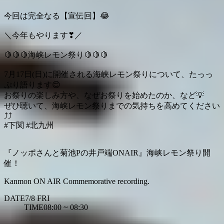
今回は完全なる【宣伝回】
😂
＼今年もやります
❣
／
🍋
🍋
🍋
海峡レモン祭り
🍋
🍋
🍋
7月17日(日)に開催される海峡レモン祭りについて、たっっ
ぷり語ります
😊
お祭りの楽しみ方や、なぜお祭りを始めたのか、など
💡
ぜひ聴いて、海峡レモン祭りまでの気持ちを高めてください
⤴
⤴
#下関
#北九州
『ノッポさんと菊池Pの井戸端ONAIR』海峡レモン祭り開
催！
Kanmon ON AIR Commemorative recording.
DATE
7/8
FRI
TIME
08:00 ~ 08:30