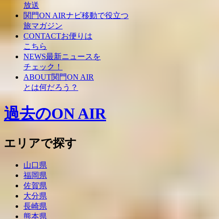
放送
関門ON AIRナビ
移動で役立つ
旅マガジン
CONTACT
お便りは
こちら
NEWS
最新ニュースを
チェック！
ABOUT
関門ON AIR
とは何だろう？
過去のON AIR
エリアで探す
山口県
福岡県
佐賀県
大分県
長崎県
熊本県