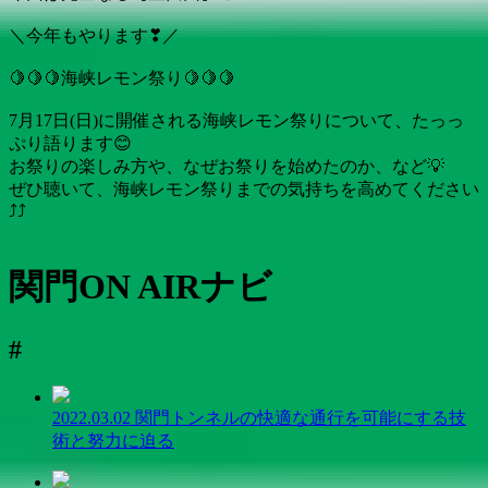
＼今年もやります
❣
／
🍋
🍋
🍋
海峡レモン祭り
🍋
🍋
🍋
7月17日(日)に開催される海峡レモン祭りについて、たっっ
ぷり語ります
😊
お祭りの楽しみ方や、なぜお祭りを始めたのか、など
💡
ぜひ聴いて、海峡レモン祭りまでの気持ちを高めてください
⤴
⤴
関門ON AIRナビ
#
2022.03.02
関門トンネルの快適な通行を可能にする技
術と努力に迫る