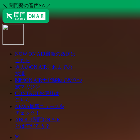
＼ 関門発の音声SA ／
NOW ON AIR
最新の放送は
こちら
過去のON AIR
これまでの
放送
関門ON AIRナビ
移動で役立つ
旅マガジン
CONTACT
お便りは
こちら
NEWS
最新ニュースを
チェック！
ABOUT
関門ON AIR
とは何だろう？