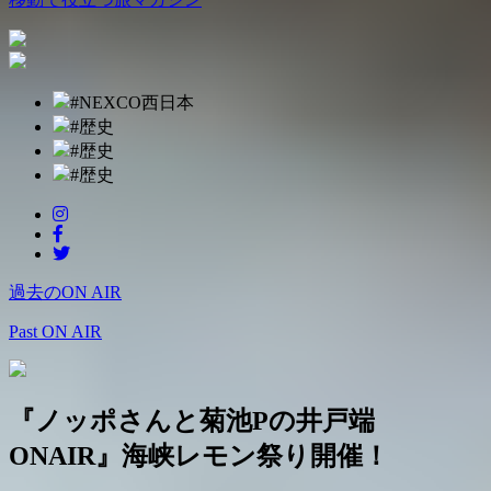
#NEXCO西日本
#歴史
#歴史
#歴史
過去のON AIR
Past ON AIR
『ノッポさんと菊池Pの井戸端
ONAIR』海峡レモン祭り開催！