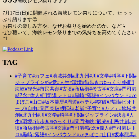
🍋
🍋
🍋
海峡レモン祭り
🍋
🍋
🍋
7月17日(日)に開催される海峡レモン祭りについて、たっっ
ぷり語ります
😊
お祭りの楽しみ方や、なぜお祭りを始めたのか、など
💡
ぜひ聴いて、海峡レモン祭りまでの気持ちを高めてください
⤴
⤴
TAG
#子育て
#カフェ
#地域共創
#北九州
#川
#文学
#科学
#下関
#
ジップライン
#決意
#人生
#環境
#街歩き
#ゆっくり
#関門
海峡
#観光
#市民共創
#古墳
#商店街
#考古学
#文庫
#門司港
#記念
#偉人
#門司港レトロ
#黒崎
#落語
#インバウンド
#か
まぼこ
#山口
#坂本龍馬
#周遊
#ホテル
#突破
#感謝
#ビオト
ープ
#自由
#関門突破
#野球
#老舗
#子育て
#カフェ
#地域共
創
#北九州
#川
#文学
#科学
#下関
#ジップライン
#決意
#人
生
#環境
#街歩き
#ゆっくり
#関門海峡
#観光
#市民共創
#古
墳
#商店街
#考古学
#文庫
#門司港
#記念
#偉人
#門司港レト
ロ
#黒崎
#落語
#インバウンド
#かまぼこ
#山口
#坂本龍馬
#