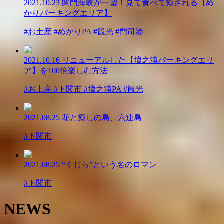
2021.10.23
関門海峡が一望！見て食べて癒される【め
かりパーキングエリア】
#お土産 #めかりPA #観光 #門司港
2021.10.16
リニューアルした【壇之浦パーキングエリ
ア】を100倍楽しむ方法
#お土産 #下関市 #壇之浦PA #観光
2021.08.25
花と癒しの島、六連島
#下関市
2021.08.25
“くじら”という名のロマン
#下関市
NEWS