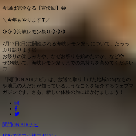
今回は完全なる【宣伝回】
😂
＼今年もやります
❣
／
🍋
🍋
🍋
海峡レモン祭り
🍋
🍋
🍋
7月17日(日)に開催される海峡レモン祭りについて、たっっ
ぷり語ります
😊
お祭りの楽しみ方や、なぜお祭りを始めたのか、など
💡
ぜひ聴いて、海峡レモン祭りまでの気持ちを高めてください
⤴
⤴
「関門ON AIRナビ」は、放送で取り上げた地域の旬なもの
や地元の人だけが知っているようなことを紹介するウェブマ
ガジンです。さあ、新しい体験の旅に出かけましょう！
関門ON AIRナビ
移動で役立つ旅マガジン