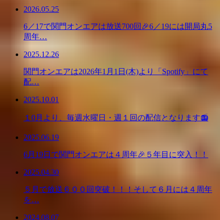
2026.05.25
6／17で関門オンエアは放送700回🎉6／19には開局丸5
周年…
2025.12.26
関門オンエアは2026年1月1日(木)より「Spotify」にて
配…
2025.10.01
１0月より、毎週水曜日・週１回の配信となります📻
2025.06.19
6月19日で関門オンエアは４周年🎉５年目に突入！！
2025.04.30
５月で放送６００回突破！！！そして６月には４周年
を…
2024.08.07