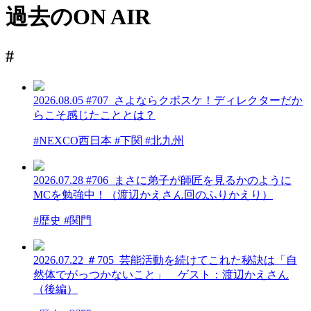
過去のON AIR
#
2026.08.05
#707_さよならクボスケ！ディレクターだか
らこそ感じたこととは？
#NEXCO西日本 #下関 #北九州
2026.07.28
#706_まさに弟子が師匠を見るかのように
MCを勉強中！（渡辺かえさん回のふりかえり）
#歴史 #関門
2026.07.22
＃705_芸能活動を続けてこれた秘訣は「自
然体でがっつかないこと」 ゲスト：渡辺かえさん
（後編）