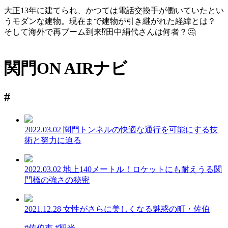
大正13年に建てられ、かつては電話交換手が働いていたとい
うモダンな建物。現在まで建物が引き継がれた経緯とは？
そして海外で再ブーム到来
⁉
田中絹代さんは何者？
🤔
関門ON AIRナビ
#
2022.03.02
関門トンネルの快適な通行を可能にする技
術と努力に迫る
2022.03.02
地上140メートル！ロケットにも耐えうる関
門橋の強さの秘密
2021.12.28
女性がさらに美しくなる魅惑の町・佐伯
#佐伯市 #観光