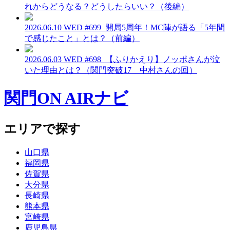
れからどうなる？どうしたらいい？（後編）
2026.06.10 WED
#699_開局5周年！MC陣が語る「5年間
で感じたこと」とは？（前編）
2026.06.03 WED
#698_【ふりかえり】ノッポさんが泣
いた理由とは？（関門突破17 中村さんの回）
関門ON AIRナビ
エリアで探す
山口県
福岡県
佐賀県
大分県
長崎県
熊本県
宮崎県
鹿児島県