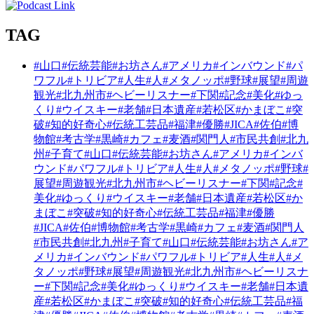
TAG
#山口
#伝統芸能
#お坊さん
#アメリカ
#インバウンド
#パ
ワフル
#トリビア
#人生
#人
#メタノッポ
#野球
#展望
#周遊
観光
#北九州市
#ヘビーリスナー
#下関
#記念
#美化
#ゆっ
くり
#ウイスキー
#老舗
#日本遺産
#若松区
#かまぼこ
#突
破
#知的好奇心
#伝統工芸品
#福津
#優勝
#JICA
#佐伯
#博
物館
#考古学
#黒崎
#カフェ
#麦酒
#関門人
#市民共創
#北九
州
#子育て
#山口
#伝統芸能
#お坊さん
#アメリカ
#インバ
ウンド
#パワフル
#トリビア
#人生
#人
#メタノッポ
#野球
#
展望
#周遊観光
#北九州市
#ヘビーリスナー
#下関
#記念
#
美化
#ゆっくり
#ウイスキー
#老舗
#日本遺産
#若松区
#か
まぼこ
#突破
#知的好奇心
#伝統工芸品
#福津
#優勝
#JICA
#佐伯
#博物館
#考古学
#黒崎
#カフェ
#麦酒
#関門人
#市民共創
#北九州
#子育て
#山口
#伝統芸能
#お坊さん
#ア
メリカ
#インバウンド
#パワフル
#トリビア
#人生
#人
#メ
タノッポ
#野球
#展望
#周遊観光
#北九州市
#ヘビーリスナ
ー
#下関
#記念
#美化
#ゆっくり
#ウイスキー
#老舗
#日本遺
産
#若松区
#かまぼこ
#突破
#知的好奇心
#伝統工芸品
#福