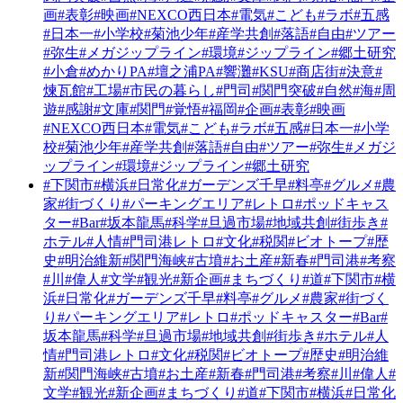
画
#表彰
#映画
#NEXCO西日本
#電気
#こども
#ラボ
#五感
#日本一
#小学校
#菊池少年
#産学共創
#落語
#自由
#ツアー
#弥生
#メガジップライン
#環境
#ジップライン
#郷土研究
#小倉
#めかりPA
#壇之浦PA
#響灘
#KSU
#商店街
#決意
#
煉瓦館
#工場
#市民の暮らし
#門司
#関門突破
#自然
#海
#周
遊
#感謝
#文庫
#関門
#覚悟
#福岡
#企画
#表彰
#映画
#NEXCO西日本
#電気
#こども
#ラボ
#五感
#日本一
#小学
校
#菊池少年
#産学共創
#落語
#自由
#ツアー
#弥生
#メガジ
ップライン
#環境
#ジップライン
#郷土研究
#下関市
#横浜
#日常化
#ガーデンズ千早
#料亭
#グルメ
#農
家
#街づくり
#パーキングエリア
#レトロ
#ポッドキャス
ター
#Bar
#坂本龍馬
#科学
#旦過市場
#地域共創
#街歩き
#
ホテル
#人情
#門司港レトロ
#文化
#税関
#ビオトープ
#歴
史
#明治維新
#関門海峡
#古墳
#お土産
#新春
#門司港
#考察
#川
#偉人
#文学
#観光
#新企画
#まちづくり
#道
#下関市
#横
浜
#日常化
#ガーデンズ千早
#料亭
#グルメ
#農家
#街づく
り
#パーキングエリア
#レトロ
#ポッドキャスター
#Bar
#
坂本龍馬
#科学
#旦過市場
#地域共創
#街歩き
#ホテル
#人
情
#門司港レトロ
#文化
#税関
#ビオトープ
#歴史
#明治維
新
#関門海峡
#古墳
#お土産
#新春
#門司港
#考察
#川
#偉人
#
文学
#観光
#新企画
#まちづくり
#道
#下関市
#横浜
#日常化