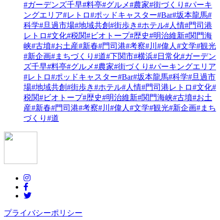
#ガーデンズ千早
#料亭
#グルメ
#農家
#街づくり
#パーキ
ングエリア
#レトロ
#ポッドキャスター
#Bar
#坂本龍馬
#
科学
#旦過市場
#地域共創
#街歩き
#ホテル
#人情
#門司港
レトロ
#文化
#税関
#ビオトープ
#歴史
#明治維新
#関門海
峡
#古墳
#お土産
#新春
#門司港
#考察
#川
#偉人
#文学
#観光
#新企画
#まちづくり
#道
#下関市
#横浜
#日常化
#ガーデン
ズ千早
#料亭
#グルメ
#農家
#街づくり
#パーキングエリア
#レトロ
#ポッドキャスター
#Bar
#坂本龍馬
#科学
#旦過市
場
#地域共創
#街歩き
#ホテル
#人情
#門司港レトロ
#文化
#
税関
#ビオトープ
#歴史
#明治維新
#関門海峡
#古墳
#お土
産
#新春
#門司港
#考察
#川
#偉人
#文学
#観光
#新企画
#まち
づくり
#道
プライバシーポリシー