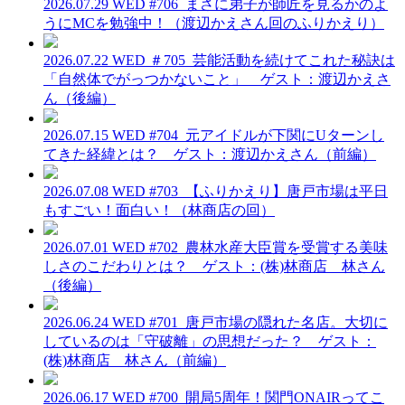
2026.07.29 WED
#706_まさに弟子が師匠を見るかのよ
うにMCを勉強中！（渡辺かえさん回のふりかえり）
2026.07.22 WED
＃705_芸能活動を続けてこれた秘訣は
「自然体でがっつかないこと」 ゲスト：渡辺かえさ
ん（後編）
2026.07.15 WED
#704_元アイドルが下関にUターンし
てきた経緯とは？ ゲスト：渡辺かえさん（前編）
2026.07.08 WED
#703_【ふりかえり】唐戸市場は平日
もすごい！面白い！（林商店の回）
2026.07.01 WED
#702_農林水産大臣賞を受賞する美味
しさのこだわりとは？ ゲスト：(株)林商店 林さん
（後編）
2026.06.24 WED
#701_唐戸市場の隠れた名店。大切に
しているのは「守破離」の思想だった？ ゲスト：
(株)林商店 林さん（前編）
2026.06.17 WED
#700_開局5周年！関門ONAIRってこ