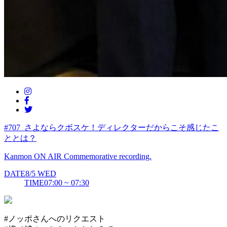
#707_さよならクボスケ！ディレクターだからこそ感じたこ
ととは？
Kanmon ON AIR Commemorative recording.
DATE
8/5
WED
TIME
07:00 ~ 07:30
#ノッポさんへのリクエスト