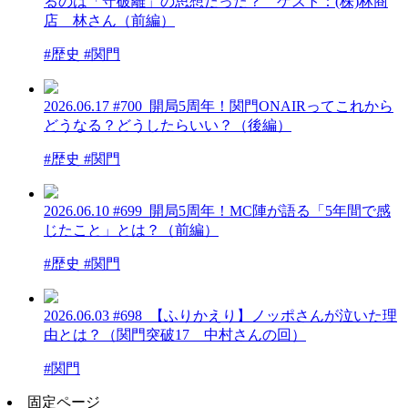
るのは「守破離」の思想だった？ ゲスト：(株)林商
店 林さん（前編）
#歴史 #関門
2026.06.17
#700_開局5周年！関門ONAIRってこれから
どうなる？どうしたらいい？（後編）
#歴史 #関門
2026.06.10
#699_開局5周年！MC陣が語る「5年間で感
じたこと」とは？（前編）
#歴史 #関門
2026.06.03
#698_【ふりかえり】ノッポさんが泣いた理
由とは？（関門突破17 中村さんの回）
#関門
固定ページ