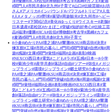
津
#優勝
#JICA
#佐伯
#博物館
#考古学
#黒崎
#カフェ
#麦酒
#関門人
#市民共創
#北九州
#子育て
#山口
#伝統芸能
#お坊
さん
#アメリカ
#インバウンド
#パワフル
#トリビア
#人生
#人
#メタノッポ
#野球
#展望
#周遊観光
#北九州市
#ヘビー
リスナー
#下関
#記念
#美化
#ゆっくり
#ウイスキー
#老舗
#
日本遺産
#若松区
#かまぼこ
#突破
#知的好奇心
#伝統工芸
品
#福津
#優勝
#JICA
#佐伯
#博物館
#考古学
#黒崎
#カフェ
#麦酒
#関門人
#市民共創
#北九州
#子育て
#小倉
#めかりPA
#壇之浦PA
#響灘
#KSU
#商店街
#決意
#
煉瓦館
#工場
#市民の暮らし
#門司
#関門突破
#自然
#海
#周
遊
#感謝
#文庫
#関門
#覚悟
#福岡
#企画
#表彰
#映画
#NEXCO西日本
#電気
#こども
#ラボ
#五感
#日本一
#小学
校
#菊池少年
#産学共創
#落語
#自由
#ツアー
#弥生
#メガジ
ップライン
#環境
#ジップライン
#郷土研究
#小倉
#めかり
PA
#壇之浦PA
#響灘
#KSU
#商店街
#決意
#煉瓦館
#工場
#
市民の暮らし
#門司
#関門突破
#自然
#海
#周遊
#感謝
#文庫
#関門
#覚悟
#福岡
#企画
#表彰
#映画
#NEXCO西日本
#電
気
#こども
#ラボ
#五感
#日本一
#小学校
#菊池少年
#産学共
創
#落語
#自由
#ツアー
#弥生
#メガジップライン
#環境
#ジ
ップライン
#郷土研究
#小倉
#めかりPA
#壇之浦PA
#響灘
#KSU
#商店街
#決意
#煉瓦館
#工場
#市民の暮らし
#門司
#
関門突破
#自然
#海
#周遊
#感謝
#文庫
#関門
#覚悟
#福岡
#企