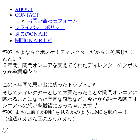
ABOUT
CONTACT
お問い合わせフォーム
プライバシーポリシー
過去のON AIR
関門ON AIRナビ
#707_さよならクボスケ！ディレクターだからこそ感じたこ
ととは？
３年間、関門オンエアを支えてくれたディレクターのクボス
ケが卒業
😭
💐
✨
この３年間で思い出に残ったトップ３は
❓
そしてディレクターとして大変だったことや関門オンエアに
関わることになった率直な感想など、今だから話せる関門オ
ンエアへの想いを最後にぶっちゃけます
💨
#706_まさに弟子が師匠を見るかのようにMCを勉強中！
（渡辺かえさん回のふりかえり）
/／