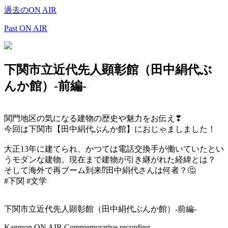
過去のON AIR
Past ON AIR
下関市立近代先人顕彰館（田中絹代ぶ
んか館）-前編-
関門地区の気になる建物の歴史や魅力をお伝え
❣
今回は下関市【田中絹代ぶんか館】におじゃましました！
大正13年に建てられ、かつては電話交換手が働いていたとい
うモダンな建物。現在まで建物が引き継がれた経緯とは？
そして海外で再ブーム到来
⁉
田中絹代さんは何者？
🤔
#下関
#文学
下関市立近代先人顕彰館（田中絹代ぶんか館）-前編-
Kanmon ON AIR Commemorative recording.