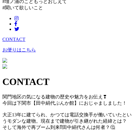
#壇ノ浦のこともっとおしえて
#聞いて欲しいこと
CONTACT
お便りはこちら
CONTACT
関門地区の気になる建物の歴史や魅力をお伝え
❣
今回は下関市【田中絹代ぶんか館】におじゃましました！
大正13年に建てられ、かつては電話交換手が働いていたとい
うモダンな建物。現在まで建物が引き継がれた経緯とは？
そして海外で再ブーム到来
⁉
田中絹代さんは何者？
🤔