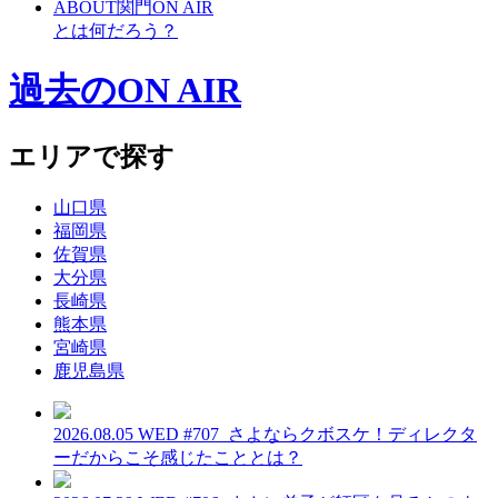
ABOUT
関門ON AIR
とは何だろう？
過去のON AIR
エリアで探す
山口県
福岡県
佐賀県
大分県
長崎県
熊本県
宮崎県
鹿児島県
2026.08.05 WED
#707_さよならクボスケ！ディレクタ
ーだからこそ感じたこととは？