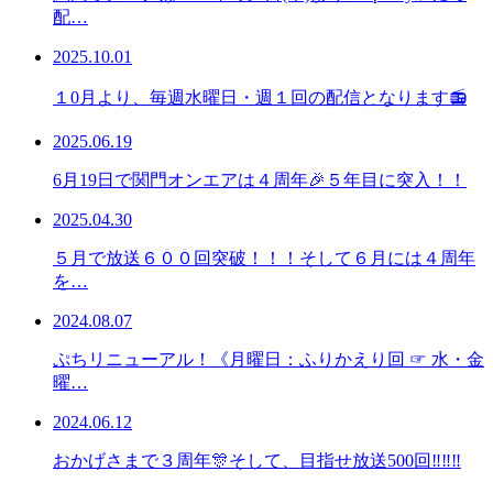
配…
2025.10.01
１0月より、毎週水曜日・週１回の配信となります📻
2025.06.19
6月19日で関門オンエアは４周年🎉５年目に突入！！
2025.04.30
５月で放送６００回突破！！！そして６月には４周年
を…
2024.08.07
ぷちリニューアル！《月曜日：ふりかえり回 ☞ 水・金
曜…
2024.06.12
おかげさまで３周年🎊そして、目指せ放送500回‼‼‼