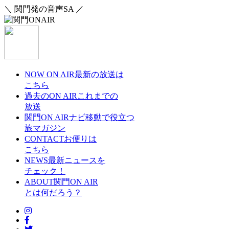
＼ 関門発の音声SA ／
NOW ON AIR
最新の放送は
こちら
過去のON AIR
これまでの
放送
関門ON AIRナビ
移動で役立つ
旅マガジン
CONTACT
お便りは
こちら
NEWS
最新ニュースを
チェック！
ABOUT
関門ON AIR
とは何だろう？