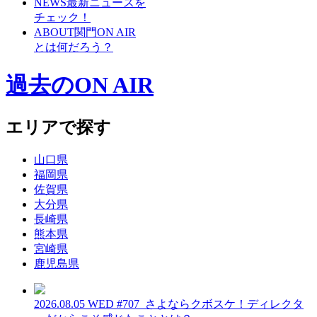
NEWS
最新ニュースを
チェック！
ABOUT
関門ON AIR
とは何だろう？
過去のON AIR
エリアで探す
山口県
福岡県
佐賀県
大分県
長崎県
熊本県
宮崎県
鹿児島県
2026.08.05 WED
#707_さよならクボスケ！ディレクタ