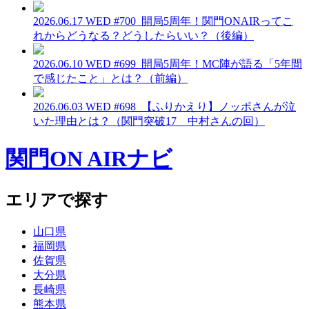
2026.06.17 WED
#700_開局5周年！関門ONAIRってこ
れからどうなる？どうしたらいい？（後編）
2026.06.10 WED
#699_開局5周年！MC陣が語る「5年間
で感じたこと」とは？（前編）
2026.06.03 WED
#698_【ふりかえり】ノッポさんが泣
いた理由とは？（関門突破17 中村さんの回）
関門ON AIRナビ
エリアで探す
山口県
福岡県
佐賀県
大分県
長崎県
熊本県