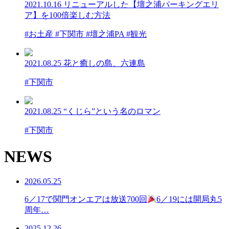
2021.10.16
リニューアルした【壇之浦パーキングエリ
ア】を100倍楽しむ方法
#お土産 #下関市 #壇之浦PA #観光
2021.08.25
花と癒しの島、六連島
#下関市
2021.08.25
“くじら”という名のロマン
#下関市
NEWS
2026.05.25
6／17で関門オンエアは放送700回
6／19には開局丸5
周年…
2025.12.26