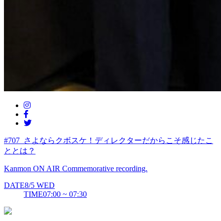
#707_さよならクボスケ！ディレクターだからこそ感じたこ
ととは？
Kanmon ON AIR Commemorative recording.
DATE
8/5
WED
TIME
07:00 ~ 07:30