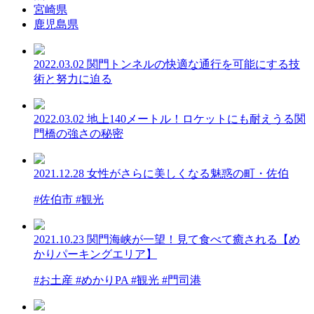
宮崎県
鹿児島県
2022.03.02
関門トンネルの快適な通行を可能にする技
術と努力に迫る
2022.03.02
地上140メートル！ロケットにも耐えうる関
門橋の強さの秘密
2021.12.28
女性がさらに美しくなる魅惑の町・佐伯
#佐伯市 #観光
2021.10.23
関門海峡が一望！見て食べて癒される【め
かりパーキングエリア】
#お土産 #めかりPA #観光 #門司港