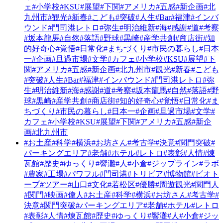
ェ
#小学校
#KSU
#展望
#下関
#アメリカ
#五感
#新企画
#北
九州市
#観光
#新春
#こども
#突破
#人生
#Bar
#福津
#インバ
ウンド
#門司港レトロ
#弥生
#明治維新
#海
#感謝
#道
#考察
#坂本龍馬
#自然
#落語
#野球
#黒崎
#産学共創
#商店街
#知
的好奇心
#覚悟
#日常化
#まちづくり
#市民の暮らし
#日本
一
#企画
#旦過市場
#文学
#カフェ
#小学校
#KSU
#展望
#下
関
#アメリカ
#五感
#新企画
#北九州市
#観光
#新春
#こども
#突破
#人生
#Bar
#福津
#インバウンド
#門司港レトロ
#弥
生
#明治維新
#海
#感謝
#道
#考察
#坂本龍馬
#自然
#落語
#野
球
#黒崎
#産学共創
#商店街
#知的好奇心
#覚悟
#日常化
#ま
ちづくり
#市民の暮らし
#日本一
#企画
#旦過市場
#文学
#
カフェ
#小学校
#KSU
#展望
#下関
#アメリカ
#五感
#新企
画
#北九州市
#お土産
#科学
#横浜
#お坊さん
#考古学
#決意
#関門突破
#
パーキングエリア
#老舗
#ホテル
#レトロ
#表彰
#人情
#煉
瓦館
#歴史
#ゆっくり
#響灘
#人
#小倉
#ジップライン
#ラボ
#農家
#工場
#パワフル
#門司港
#トリビア
#博物館
#ビオト
ープ
#ツアー
#山口
#文化
#若松区
#優勝
#周遊観光
#関門人
#関門
#映画
#偉人
#お土産
#科学
#横浜
#お坊さん
#考古学
#
決意
#関門突破
#パーキングエリア
#老舗
#ホテル
#レトロ
#表彰
#人情
#煉瓦館
#歴史
#ゆっくり
#響灘
#人
#小倉
#ジッ