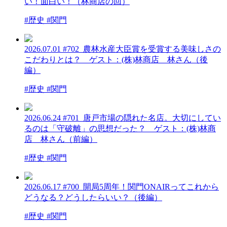
い！面白い！（林商店の回）
#歴史 #関門
2026.07.01
#702_農林水産大臣賞を受賞する美味しさの
こだわりとは？ ゲスト：(株)林商店 林さん（後
編）
#歴史 #関門
2026.06.24
#701_唐戸市場の隠れた名店。大切にしてい
るのは「守破離」の思想だった？ ゲスト：(株)林商
店 林さん（前編）
#歴史 #関門
2026.06.17
#700_開局5周年！関門ONAIRってこれから
どうなる？どうしたらいい？（後編）
#歴史 #関門