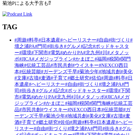
菊池Pによる大予言も
⁉
TAG
#周遊
#料亭
#日本遺産
#ヘビーリスナー
#自由
#街づくり
#
壇之浦PA
#門司
#街歩き
#グルメ
#記念
#ポッドキャスタ
ー
#環境
#下関市
#電気
#めかりPA
#北九州
#川
#メタノッ
ポ
#JICA
#メガジップライン
#かまぼこ
#福岡
#税関
#関門
海峡
#伝統工芸品
#市民共創
#ウイスキー
#NEXCO西日
本
#伝統芸能
#ガーデンズ千早
#菊池少年
#地域共創
#美化
#文庫
#古墳
#麦酒
#子育て
#郷土研究
#佐伯
#周遊
#料亭
#日
本遺産
#ヘビーリスナー
#自由
#街づくり
#壇之浦PA
#門
司
#街歩き
#グルメ
#記念
#ポッドキャスター
#環境
#下関
市
#電気
#めかりPA
#北九州
#川
#メタノッポ
#JICA
#メガ
ジップライン
#かまぼこ
#福岡
#税関
#関門海峡
#伝統工芸
品
#市民共創
#ウイスキー
#NEXCO西日本
#伝統芸能
#ガ
ーデンズ千早
#菊池少年
#地域共創
#美化
#文庫
#古墳
#麦
酒
#子育て
#郷土研究
#佐伯
#周遊
#料亭
#日本遺産
#ヘビー
リスナー
#自由
#街づくり
#壇之浦PA
#門司
#街歩き
#グル
メ
#記念
#ポッドキャスター
#環境
#下関市
#電気
#めかり