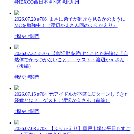
#NEXCO西日本 #下関 #北九州
2026.07.28
#706_まさに弟子が師匠を見るかのように
MCを勉強中！（渡辺かえさん回のふりかえり）
#歴史 #関門
2026.07.22
＃705_芸能活動を続けてこれた秘訣は「自
然体でがっつかないこと」 ゲスト：渡辺かえさん
（後編）
#歴史 #関門
2026.07.15
#704_元アイドルが下関にUターンしてきた
経緯とは？ ゲスト：渡辺かえさん（前編）
#歴史 #関門
2026.07.08
#703_【ふりかえり】唐戸市場は平日もすご