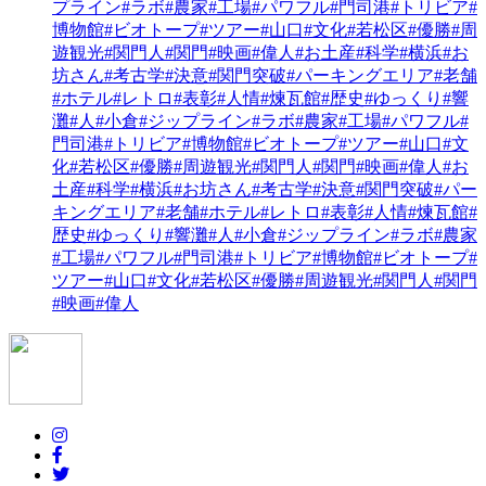
プライン
#ラボ
#農家
#工場
#パワフル
#門司港
#トリビア
#
博物館
#ビオトープ
#ツアー
#山口
#文化
#若松区
#優勝
#周
遊観光
#関門人
#関門
#映画
#偉人
#お土産
#科学
#横浜
#お
坊さん
#考古学
#決意
#関門突破
#パーキングエリア
#老舗
#ホテル
#レトロ
#表彰
#人情
#煉瓦館
#歴史
#ゆっくり
#響
灘
#人
#小倉
#ジップライン
#ラボ
#農家
#工場
#パワフル
#
門司港
#トリビア
#博物館
#ビオトープ
#ツアー
#山口
#文
化
#若松区
#優勝
#周遊観光
#関門人
#関門
#映画
#偉人
#お
土産
#科学
#横浜
#お坊さん
#考古学
#決意
#関門突破
#パー
キングエリア
#老舗
#ホテル
#レトロ
#表彰
#人情
#煉瓦館
#
歴史
#ゆっくり
#響灘
#人
#小倉
#ジップライン
#ラボ
#農家
#工場
#パワフル
#門司港
#トリビア
#博物館
#ビオトープ
#
ツアー
#山口
#文化
#若松区
#優勝
#周遊観光
#関門人
#関門
#映画
#偉人