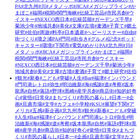
PA
#北九州
#川
#メタノッポ
#JICA
#メガジップライン
#か
まぼこ
#福岡
#税関
#関門海峡
#伝統工芸品
#市民共創
#ウ
イスキー
#NEXCO西日本
#伝統芸能
#ガーデンズ千早
#
菊池少年
#地域共創
#美化
#文庫
#古墳
#麦酒
#子育て
#郷土
研究
#佐伯
#周遊
#料亭
#日本遺産
#ヘビーリスナー
#自由
#
街づくり
#壇之浦PA
#門司
#街歩き
#グルメ
#記念
#ポッド
キャスター
#環境
#下関市
#電気
#めかりPA
#北九州
#川
#
メタノッポ
#JICA
#メガジップライン
#かまぼこ
#福岡
#
税関
#関門海峡
#伝統工芸品
#市民共創
#ウイスキー
#NEXCO西日本
#伝統芸能
#ガーデンズ千早
#菊池少年
#
地域共創
#美化
#文庫
#古墳
#麦酒
#子育て
#郷土研究
#佐伯
#観光
#新春
#こども
#突破
#人生
#Bar
#福津
#インバウンド
#門司港レトロ
#弥生
#明治維新
#海
#感謝
#道
#考察
#坂本
龍馬
#自然
#落語
#野球
#黒崎
#産学共創
#商店街
#知的好奇
心
#覚悟
#日常化
#まちづくり
#市民の暮らし
#日本一
#企
画
#旦過市場
#文学
#カフェ
#小学校
#KSU
#展望
#下関
#ア
メリカ
#五感
#新企画
#北九州市
#観光
#新春
#こども
#突破
#人生
#Bar
#福津
#インバウンド
#門司港レトロ
#弥生
#明
治維新
#海
#感謝
#道
#考察
#坂本龍馬
#自然
#落語
#野球
#黒
崎
#産学共創
#商店街
#知的好奇心
#覚悟
#日常化
#まちづ
くり
#市民の暮らし
#日本一
#企画
#旦過市場
#文学
#カフ