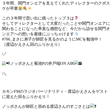
３年間、関門オンエアを支えてくれたディレクターのクボス
ケが卒業
この３年間で思い出に残ったトップ３は
そしてディレクターとして大変だったことや関門オンエアに
関わることになった率直な感想など、今だから話せる関門オ
ンエアへの想いを最後にぶっちゃけます
#706_まさに弟子が師匠を見るかのようにMCを勉強中！
（渡辺かえさん回のふりかえり）
/／
ノッポさんと菊池Pの井戸端ON AIR
\＼
カモンFMのラジオパーソナリティ・渡辺かえさんをゲスト
に迎えた回をふりかえり！
ノッポさんが師匠と崇める渡辺さんのすごさとは