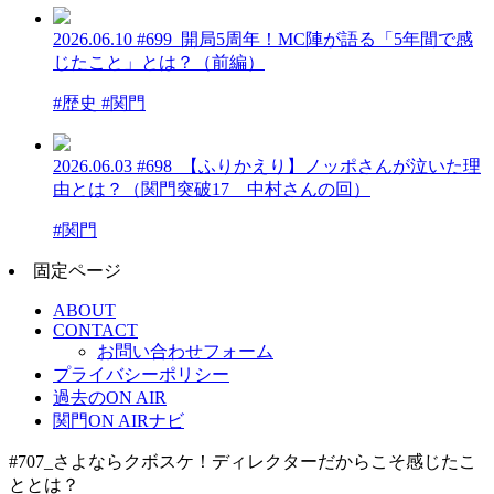
2026.06.10
#699_開局5周年！MC陣が語る「5年間で感
じたこと」とは？（前編）
#歴史 #関門
2026.06.03
#698_【ふりかえり】ノッポさんが泣いた理
由とは？（関門突破17 中村さんの回）
#関門
固定ページ
ABOUT
CONTACT
お問い合わせフォーム
プライバシーポリシー
過去のON AIR
関門ON AIRナビ
#707_さよならクボスケ！ディレクターだからこそ感じたこ
ととは？