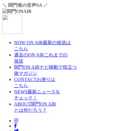
＼ 関門発の音声SA ／
NOW ON AIR
最新の放送は
こちら
過去のON AIR
これまでの
放送
関門ON AIRナビ
移動で役立つ
旅マガジン
CONTACT
お便りは
こちら
NEWS
最新ニュースを
チェック！
ABOUT
関門ON AIR
とは何だろう？