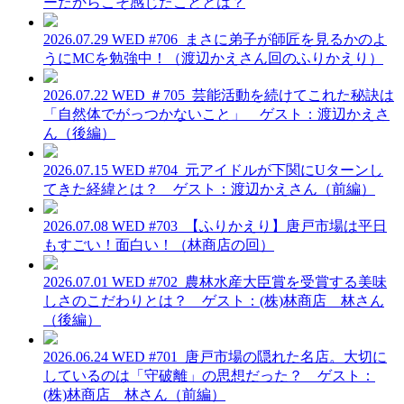
ーだからこそ感じたこととは？
2026.07.29 WED
#706_まさに弟子が師匠を見るかのよ
うにMCを勉強中！（渡辺かえさん回のふりかえり）
2026.07.22 WED
＃705_芸能活動を続けてこれた秘訣は
「自然体でがっつかないこと」 ゲスト：渡辺かえさ
ん（後編）
2026.07.15 WED
#704_元アイドルが下関にUターンし
てきた経緯とは？ ゲスト：渡辺かえさん（前編）
2026.07.08 WED
#703_【ふりかえり】唐戸市場は平日
もすごい！面白い！（林商店の回）
2026.07.01 WED
#702_農林水産大臣賞を受賞する美味
しさのこだわりとは？ ゲスト：(株)林商店 林さん
（後編）
2026.06.24 WED
#701_唐戸市場の隠れた名店。大切に
しているのは「守破離」の思想だった？ ゲスト：
(株)林商店 林さん（前編）