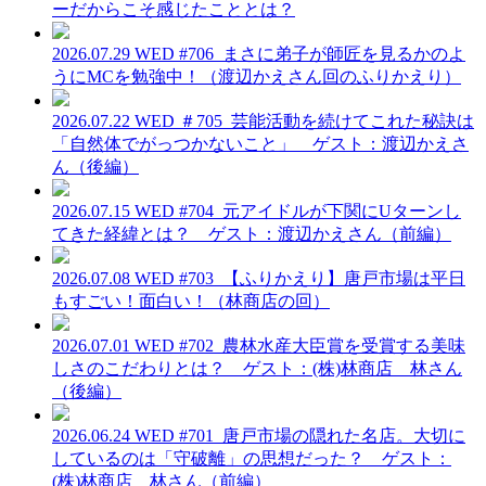
ーだからこそ感じたこととは？
2026.07.29 WED
#706_まさに弟子が師匠を見るかのよ
うにMCを勉強中！（渡辺かえさん回のふりかえり）
2026.07.22 WED
＃705_芸能活動を続けてこれた秘訣は
「自然体でがっつかないこと」 ゲスト：渡辺かえさ
ん（後編）
2026.07.15 WED
#704_元アイドルが下関にUターンし
てきた経緯とは？ ゲスト：渡辺かえさん（前編）
2026.07.08 WED
#703_【ふりかえり】唐戸市場は平日
もすごい！面白い！（林商店の回）
2026.07.01 WED
#702_農林水産大臣賞を受賞する美味
しさのこだわりとは？ ゲスト：(株)林商店 林さん
（後編）
2026.06.24 WED
#701_唐戸市場の隠れた名店。大切に
しているのは「守破離」の思想だった？ ゲスト：
(株)林商店 林さん（前編）