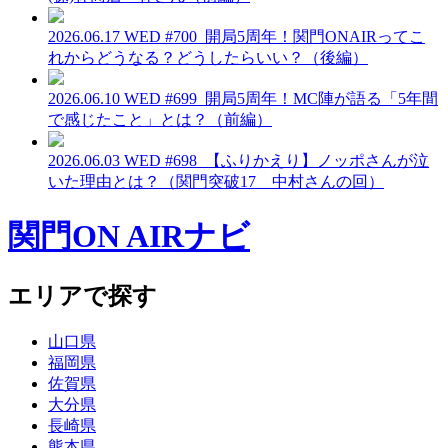
2026.06.17 WED
#700_開局5周年！関門ONAIRってこ
れからどうなる？どうしたらいい？（後編）
2026.06.10 WED
#699_開局5周年！MC陣が語る「5年間
で感じたこと」とは？（前編）
2026.06.03 WED
#698_【ふりかえり】ノッポさんが泣
いた理由とは？（関門突破17 中村さんの回）
関門ON AIRナビ
エリアで探す
山口県
福岡県
佐賀県
大分県
長崎県
熊本県