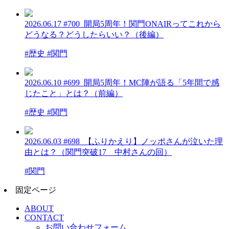
2026.06.17
#700_開局5周年！関門ONAIRってこれから
どうなる？どうしたらいい？（後編）
#歴史 #関門
2026.06.10
#699_開局5周年！MC陣が語る「5年間で感
じたこと」とは？（前編）
#歴史 #関門
2026.06.03
#698_【ふりかえり】ノッポさんが泣いた理
由とは？（関門突破17 中村さんの回）
#関門
固定ページ
ABOUT
CONTACT
お問い合わせフォーム