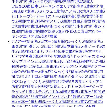
小倉
#門司港レトロ
#関門海峡
#博物館
#落語
#偉人
#NEXCO西日本
#パーキングエリア
#街歩き
#農家
#老舗
#商店街
#麦酒
#人
#カフェ
#環境
#こども
#お坊さん
#文庫
#
ビオトープ
#ヘビーリスナー
#感謝
#海
#展望
#文学
#子育
て
#税関
#文化
#料亭
#アメリカ
#周遊
#自由
#川
#野球
#覚悟
#地域共創
#古墳
#映画
#街づくり
#関門
#小倉
#門司港レト
ロ
#関門海峡
#博物館
#落語
#偉人
#NEXCO西日本
#パー
キングエリア
#街歩き
#農家
#ツアー
#新企画
#日本一
#煉瓦館
#ゆっくり
#福岡
#企画
#
電気
#門司港
#ラボ
#山口
#下関
#日本遺産
#メタノッポ
#弥
生
#五感
#KSU
#まちづくり
#伝統芸能
#突破
#考古学
#ト
リビア
#考察
#道
#科学
#小学校
#新春
#ポッドキャスター
#
ジップライン
#工場
#ホテル
#お土産
#表彰
#優勝
#北九州
#
知的好奇心
#記念
#旦過市場
#インバウンド
#観光
#ツアー
#新企画
#日本一
#煉瓦館
#ゆっくり
#福岡
#企画
#電気
#門
司港
#ラボ
#山口
#下関
#日本遺産
#メタノッポ
#弥生
#五感
#KSU
#まちづくり
#伝統芸能
#突破
#考古学
#トリビア
#
考察
#道
#科学
#小学校
#新春
#ポッドキャスター
#ジップ
ライン
#工場
#ホテル
#お土産
#表彰
#優勝
#北九州
#知的好
奇心
#記念
#旦過市場
#インバウンド
#観光
#ツアー
#新企
画
#日本一
#煉瓦館
#ゆっくり
#福岡
#企画
#電気
#門司港
#
ラボ
#山口
#下関
#日本遺産
#メタノッポ
#弥生
#五感