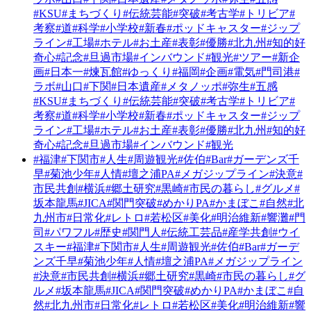
#KSU
#まちづくり
#伝統芸能
#突破
#考古学
#トリビア
#
考察
#道
#科学
#小学校
#新春
#ポッドキャスター
#ジップ
ライン
#工場
#ホテル
#お土産
#表彰
#優勝
#北九州
#知的好
奇心
#記念
#旦過市場
#インバウンド
#観光
#ツアー
#新企
画
#日本一
#煉瓦館
#ゆっくり
#福岡
#企画
#電気
#門司港
#
ラボ
#山口
#下関
#日本遺産
#メタノッポ
#弥生
#五感
#KSU
#まちづくり
#伝統芸能
#突破
#考古学
#トリビア
#
考察
#道
#科学
#小学校
#新春
#ポッドキャスター
#ジップ
ライン
#工場
#ホテル
#お土産
#表彰
#優勝
#北九州
#知的好
奇心
#記念
#旦過市場
#インバウンド
#観光
#福津
#下関市
#人生
#周遊観光
#佐伯
#Bar
#ガーデンズ千
早
#菊池少年
#人情
#壇之浦PA
#メガジップライン
#決意
#
市民共創
#横浜
#郷土研究
#黒崎
#市民の暮らし
#グルメ
#
坂本龍馬
#JICA
#関門突破
#めかりPA
#かまぼこ
#自然
#北
九州市
#日常化
#レトロ
#若松区
#美化
#明治維新
#響灘
#門
司
#パワフル
#歴史
#関門人
#伝統工芸品
#産学共創
#ウイ
スキー
#福津
#下関市
#人生
#周遊観光
#佐伯
#Bar
#ガーデ
ンズ千早
#菊池少年
#人情
#壇之浦PA
#メガジップライン
#決意
#市民共創
#横浜
#郷土研究
#黒崎
#市民の暮らし
#グ
ルメ
#坂本龍馬
#JICA
#関門突破
#めかりPA
#かまぼこ
#自
然
#北九州市
#日常化
#レトロ
#若松区
#美化
#明治維新
#響