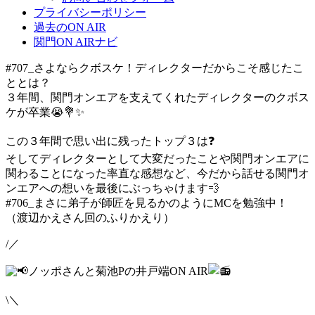
プライバシーポリシー
過去のON AIR
関門ON AIRナビ
#707_さよならクボスケ！ディレクターだからこそ感じたこ
ととは？
３年間、関門オンエアを支えてくれたディレクターのクボス
ケが卒業
😭
💐
✨
この３年間で思い出に残ったトップ３は
❓
そしてディレクターとして大変だったことや関門オンエアに
関わることになった率直な感想など、今だから話せる関門オ
ンエアへの想いを最後にぶっちゃけます
💨
#706_まさに弟子が師匠を見るかのようにMCを勉強中！
（渡辺かえさん回のふりかえり）
/／
ノッポさんと菊池Pの井戸端ON AIR
\＼