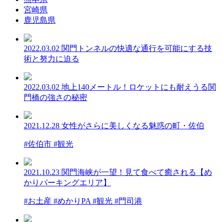
宮崎県
鹿児島県
2022.03.02
関門トンネルの快適な通行を可能にする技
術と努力に迫る
2022.03.02
地上140メートル！ロケットにも耐えうる関
門橋の強さの秘密
2021.12.28
女性がさらに美しくなる魅惑の町・佐伯
#佐伯市 #観光
2021.10.23
関門海峡が一望！見て食べて癒される【め
かりパーキングエリア】
#お土産 #めかりPA #観光 #門司港