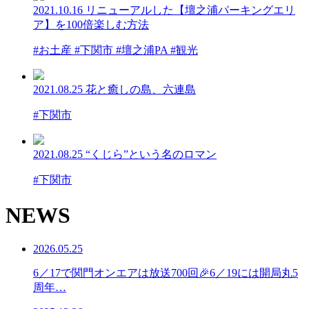
2021.10.16
リニューアルした【壇之浦パーキングエリ
ア】を100倍楽しむ方法
#お土産 #下関市 #壇之浦PA #観光
2021.08.25
花と癒しの島、六連島
#下関市
2021.08.25
“くじら”という名のロマン
#下関市
NEWS
2026.05.25
6／17で関門オンエアは放送700回🎉6／19には開局丸5
周年…