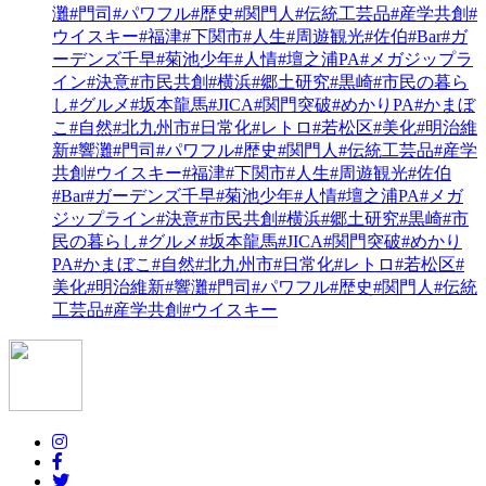
灘
#門司
#パワフル
#歴史
#関門人
#伝統工芸品
#産学共創
#
ウイスキー
#福津
#下関市
#人生
#周遊観光
#佐伯
#Bar
#ガ
ーデンズ千早
#菊池少年
#人情
#壇之浦PA
#メガジップラ
イン
#決意
#市民共創
#横浜
#郷土研究
#黒崎
#市民の暮ら
し
#グルメ
#坂本龍馬
#JICA
#関門突破
#めかりPA
#かまぼ
こ
#自然
#北九州市
#日常化
#レトロ
#若松区
#美化
#明治維
新
#響灘
#門司
#パワフル
#歴史
#関門人
#伝統工芸品
#産学
共創
#ウイスキー
#福津
#下関市
#人生
#周遊観光
#佐伯
#Bar
#ガーデンズ千早
#菊池少年
#人情
#壇之浦PA
#メガ
ジップライン
#決意
#市民共創
#横浜
#郷土研究
#黒崎
#市
民の暮らし
#グルメ
#坂本龍馬
#JICA
#関門突破
#めかり
PA
#かまぼこ
#自然
#北九州市
#日常化
#レトロ
#若松区
#
美化
#明治維新
#響灘
#門司
#パワフル
#歴史
#関門人
#伝統
工芸品
#産学共創
#ウイスキー