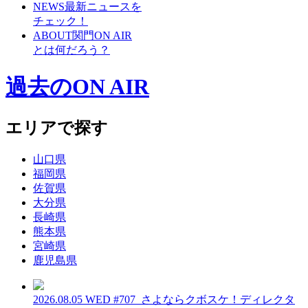
NEWS
最新ニュースを
チェック！
ABOUT
関門ON AIR
とは何だろう？
過去のON AIR
エリアで探す
山口県
福岡県
佐賀県
大分県
長崎県
熊本県
宮崎県
鹿児島県
2026.08.05 WED
#707_さよならクボスケ！ディレクタ