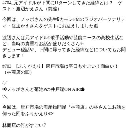
#704_元アイドルが下関にUターンしてきた経緯とは？ ゲ
スト：渡辺かえさん（前編）
今回は、ノッポさんの先生⁉カモンFMのラジオパーソナリテ
ィ・渡辺かえさんをゲストにお迎えしました📻
渡辺さんは元アイドル‼歌手活動や芸能コースの高校生活な
ど、当時の貴重なお話が盛りだくさん✨
デビュー秘話や、下関に帰ってきた経緯などについてもお聞
きします！
#703_【ふりかえり】唐戸市場は平日もすごい！面白い！
（林商店の回）
/／
📢ノッポさんと菊池Pの井戸端ON AIR📻
\＼
今回は、唐戸市場の海産物問屋『林商店』の林さんにお話を
伺った回をふりかえり🐟
林商店の何がすごい⁉