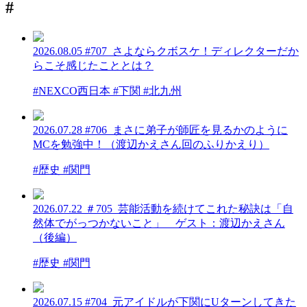
#
2026.08.05
#707_さよならクボスケ！ディレクターだか
らこそ感じたこととは？
#NEXCO西日本 #下関 #北九州
2026.07.28
#706_まさに弟子が師匠を見るかのように
MCを勉強中！（渡辺かえさん回のふりかえり）
#歴史 #関門
2026.07.22
＃705_芸能活動を続けてこれた秘訣は「自
然体でがっつかないこと」 ゲスト：渡辺かえさん
（後編）
#歴史 #関門
2026.07.15
#704_元アイドルが下関にUターンしてきた