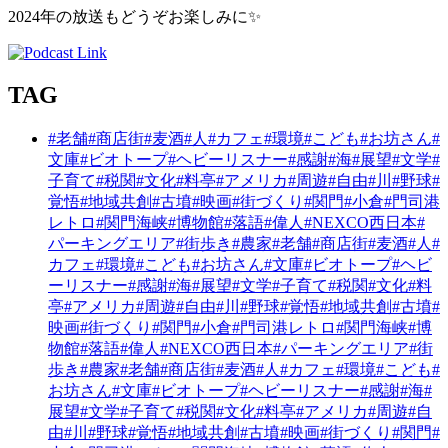
2024年の放送もどうぞお楽しみに
✨
TAG
#老舗
#商店街
#麦酒
#人
#カフェ
#環境
#こども
#お坊さん
#
文庫
#ビオトープ
#ヘビーリスナー
#感謝
#海
#展望
#文学
#
子育て
#税関
#文化
#料亭
#アメリカ
#周遊
#自由
#川
#野球
#
覚悟
#地域共創
#古墳
#映画
#街づくり
#関門
#小倉
#門司港
レトロ
#関門海峡
#博物館
#落語
#偉人
#NEXCO西日本
#
パーキングエリア
#街歩き
#農家
#老舗
#商店街
#麦酒
#人
#
カフェ
#環境
#こども
#お坊さん
#文庫
#ビオトープ
#ヘビ
ーリスナー
#感謝
#海
#展望
#文学
#子育て
#税関
#文化
#料
亭
#アメリカ
#周遊
#自由
#川
#野球
#覚悟
#地域共創
#古墳
#
映画
#街づくり
#関門
#小倉
#門司港レトロ
#関門海峡
#博
物館
#落語
#偉人
#NEXCO西日本
#パーキングエリア
#街
歩き
#農家
#老舗
#商店街
#麦酒
#人
#カフェ
#環境
#こども
#
お坊さん
#文庫
#ビオトープ
#ヘビーリスナー
#感謝
#海
#
展望
#文学
#子育て
#税関
#文化
#料亭
#アメリカ
#周遊
#自
由
#川
#野球
#覚悟
#地域共創
#古墳
#映画
#街づくり
#関門
#