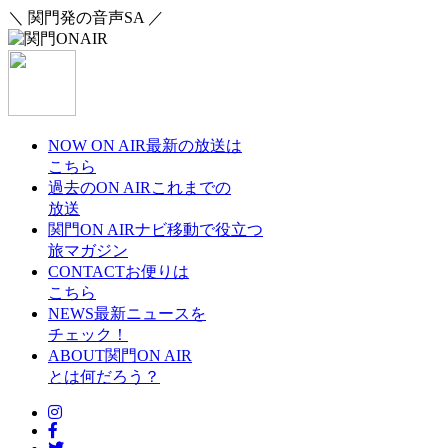
＼ 関門発の音声SA ／
NOW ON AIR
最新の放送は
こちら
過去のON AIR
これまでの
放送
関門ON AIRナビ
移動で役立つ
旅マガジン
CONTACT
お便りは
こちら
NEWS
最新ニュースを
チェック！
ABOUT
関門ON AIR
とは何だろう？