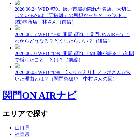
2026.06.24 WED
#701_唐戸市場の隠れた名店。大切に
しているのは「守破離」の思想だった？ ゲスト：
(株)林商店 林さん（前編）
2026.06.17 WED
#700_開局5周年！関門ONAIRってこ
れからどうなる？どうしたらいい？（後編）
2026.06.10 WED
#699_開局5周年！MC陣が語る「5年間
で感じたこと」とは？（前編）
2026.06.03 WED
#698_【ふりかえり】ノッポさんが泣
いた理由とは？（関門突破17 中村さんの回）
関門ON AIRナビ
エリアで探す
山口県
福岡県