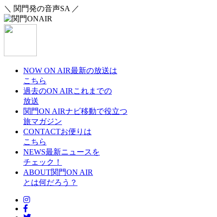
＼ 関門発の音声SA ／
NOW ON AIR
最新の放送は
こちら
過去のON AIR
これまでの
放送
関門ON AIRナビ
移動で役立つ
旅マガジン
CONTACT
お便りは
こちら
NEWS
最新ニュースを
チェック！
ABOUT
関門ON AIR
とは何だろう？