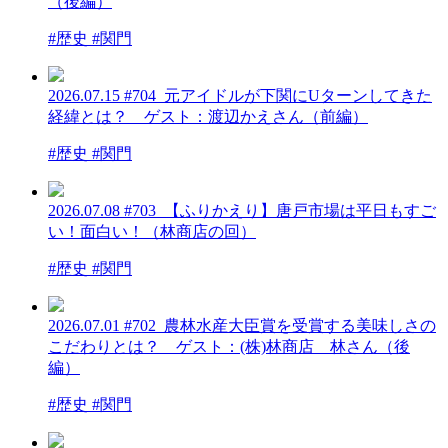
（後編）
#歴史 #関門
2026.07.15
#704_元アイドルが下関にUターンしてきた
経緯とは？ ゲスト：渡辺かえさん（前編）
#歴史 #関門
2026.07.08
#703_【ふりかえり】唐戸市場は平日もすご
い！面白い！（林商店の回）
#歴史 #関門
2026.07.01
#702_農林水産大臣賞を受賞する美味しさの
こだわりとは？ ゲスト：(株)林商店 林さん（後
編）
#歴史 #関門