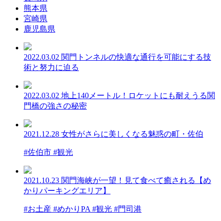
熊本県
宮崎県
鹿児島県
2022.03.02
関門トンネルの快適な通行を可能にする技
術と努力に迫る
2022.03.02
地上140メートル！ロケットにも耐えうる関
門橋の強さの秘密
2021.12.28
女性がさらに美しくなる魅惑の町・佐伯
#佐伯市 #観光
2021.10.23
関門海峡が一望！見て食べて癒される【め
かりパーキングエリア】
#お土産 #めかりPA #観光 #門司港