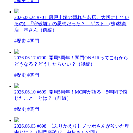
#歴史 #関門
2026.06.24
#701_唐戸市場の隠れた名店。大切にしてい
るのは「守破離」の思想だった？ ゲスト：(株)林商
店 林さん（前編）
#歴史 #関門
2026.06.17
#700_開局5周年！関門ONAIRってこれから
どうなる？どうしたらいい？（後編）
#歴史 #関門
2026.06.10
#699_開局5周年！MC陣が語る「5年間で感
じたこと」とは？（前編）
#歴史 #関門
2026.06.03
#698_【ふりかえり】ノッポさんが泣いた理
由とは？（関門突破17 中村さんの回）