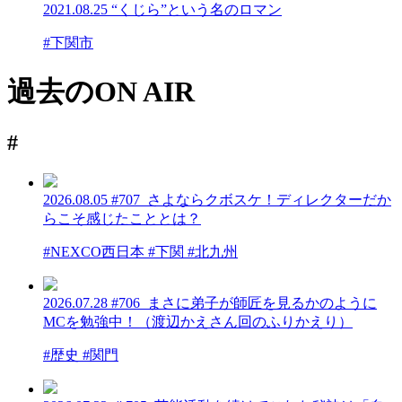
2021.08.25
“くじら”という名のロマン
#下関市
過去のON AIR
#
2026.08.05
#707_さよならクボスケ！ディレクターだか
らこそ感じたこととは？
#NEXCO西日本 #下関 #北九州
2026.07.28
#706_まさに弟子が師匠を見るかのように
MCを勉強中！（渡辺かえさん回のふりかえり）
#歴史 #関門