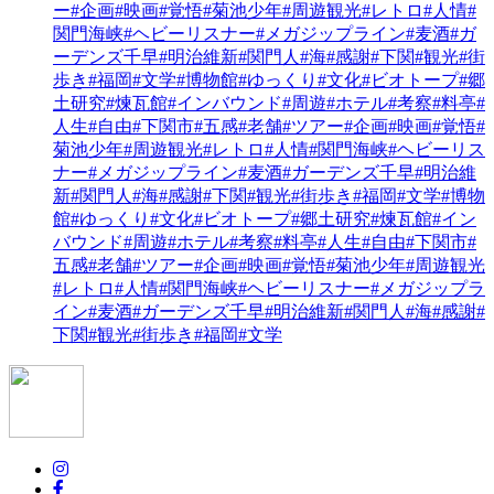
ー
#企画
#映画
#覚悟
#菊池少年
#周遊観光
#レトロ
#人情
#
関門海峡
#ヘビーリスナー
#メガジップライン
#麦酒
#ガ
ーデンズ千早
#明治維新
#関門人
#海
#感謝
#下関
#観光
#街
歩き
#福岡
#文学
#博物館
#ゆっくり
#文化
#ビオトープ
#郷
土研究
#煉瓦館
#インバウンド
#周遊
#ホテル
#考察
#料亭
#
人生
#自由
#下関市
#五感
#老舗
#ツアー
#企画
#映画
#覚悟
#
菊池少年
#周遊観光
#レトロ
#人情
#関門海峡
#ヘビーリス
ナー
#メガジップライン
#麦酒
#ガーデンズ千早
#明治維
新
#関門人
#海
#感謝
#下関
#観光
#街歩き
#福岡
#文学
#博物
館
#ゆっくり
#文化
#ビオトープ
#郷土研究
#煉瓦館
#イン
バウンド
#周遊
#ホテル
#考察
#料亭
#人生
#自由
#下関市
#
五感
#老舗
#ツアー
#企画
#映画
#覚悟
#菊池少年
#周遊観光
#レトロ
#人情
#関門海峡
#ヘビーリスナー
#メガジップラ
イン
#麦酒
#ガーデンズ千早
#明治維新
#関門人
#海
#感謝
#
下関
#観光
#街歩き
#福岡
#文学