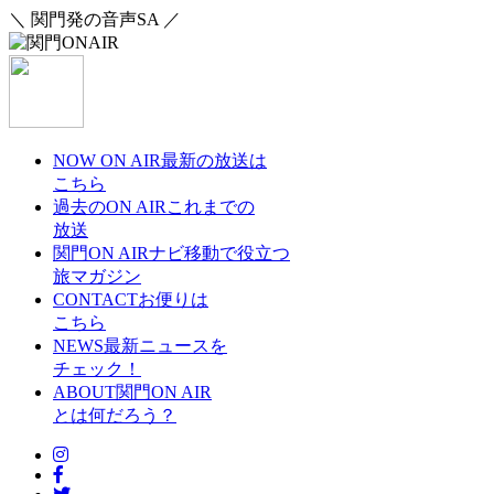
＼ 関門発の音声SA ／
NOW ON AIR
最新の放送は
こちら
過去のON AIR
これまでの
放送
関門ON AIRナビ
移動で役立つ
旅マガジン
CONTACT
お便りは
こちら
NEWS
最新ニュースを
チェック！
ABOUT
関門ON AIR
とは何だろう？