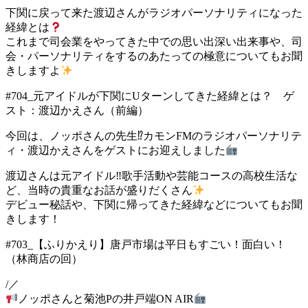
下関に戻って来た渡辺さんがラジオパーソナリティになった
経緯とは
これまで司会業をやってきた中での思い出深い出来事や、司
会・パーソナリティをするのあたっての極意についてもお聞
きしますよ
#704_元アイドルが下関にUターンしてきた経緯とは？ ゲ
スト：渡辺かえさん（前編）
今回は、ノッポさんの先生⁉カモンFMのラジオパーソナリテ
ィ・渡辺かえさんをゲストにお迎えしました
渡辺さんは元アイドル‼歌手活動や芸能コースの高校生活な
ど、当時の貴重なお話が盛りだくさん
デビュー秘話や、下関に帰ってきた経緯などについてもお聞
きします！
#703_【ふりかえり】唐戸市場は平日もすごい！面白い！
（林商店の回）
/／
ノッポさんと菊池Pの井戸端ON AIR