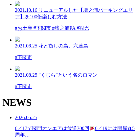
2021.10.16
リニューアルした【壇之浦パーキングエリ
ア】を100倍楽しむ方法
#お土産 #下関市 #壇之浦PA #観光
2021.08.25
花と癒しの島、六連島
#下関市
2021.08.25
“くじら”という名のロマン
#下関市
NEWS
2026.05.25
6／17で関門オンエアは放送700回
6／19には開局丸5
周年…