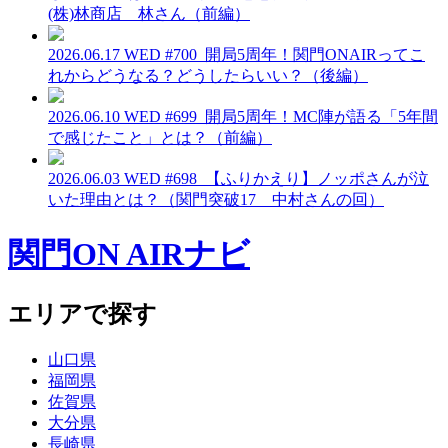
(株)林商店 林さん（前編）
2026.06.17 WED
#700_開局5周年！関門ONAIRってこ
れからどうなる？どうしたらいい？（後編）
2026.06.10 WED
#699_開局5周年！MC陣が語る「5年間
で感じたこと」とは？（前編）
2026.06.03 WED
#698_【ふりかえり】ノッポさんが泣
いた理由とは？（関門突破17 中村さんの回）
関門ON AIRナビ
エリアで探す
山口県
福岡県
佐賀県
大分県
長崎県