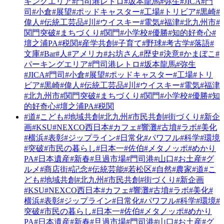
キングエリア
#門司港レトロ
#坂本龍馬
#弥生
#JICA
#門
司
#小倉
#展望
#ポッドキャスター
#工場
#トリビア
#黒崎
#
偉人
#伝統工芸品
#川
#ウイスキー
#電気
#福津
#北九州市
#
関門突破
#まちづくり
#関門
#小学校
#優勝
#知的好奇心
#
壇之浦PA
#税関
#産学共創
#子育て
#野球
#考古学
#落語
#
文庫
#Bar
#人
#アメリカ
#お坊さん
#歴史
#決意
#かまぼこ
#
パーキングエリア
#門司港レトロ
#坂本龍馬
#弥生
#JICA
#門司
#小倉
#展望
#ポッドキャスター
#工場
#トリ
ビア
#黒崎
#偉人
#伝統工芸品
#川
#ウイスキー
#電気
#福津
#北九州市
#関門突破
#まちづくり
#関門
#小学校
#優勝
#知
的好奇心
#壇之浦PA
#税関
#道
#こども
#地域共創
#北九州
#市民共創
#街づくり
#新企
画
#KSU
#NEXCO西日本
#カフェ
#響灘
#古墳
#ラボ
#美化
#横浜
#表彰
#ジップライン
#日常化
#パワフル
#科学
#環境
#突破
#市民の暮らし
#日本一
#佐伯
#メタノッポ
#めかり
PA
#日本遺産
#新春
#旦過市場
#門司港
#山口
#お土産
#グ
ルメ
#商店街
#記念
#伝統芸能
#若松区
#自然
#農家
#道
#こ
ども
#地域共創
#北九州
#市民共創
#街づくり
#新企画
#KSU
#NEXCO西日本
#カフェ
#響灘
#古墳
#ラボ
#美化
#
横浜
#表彰
#ジップライン
#日常化
#パワフル
#科学
#環境
#
突破
#市民の暮らし
#日本一
#佐伯
#メタノッポ
#めかり
PA
#日本遺産
#新春
#旦過市場
#門司港
#山口
#お土産
#グ