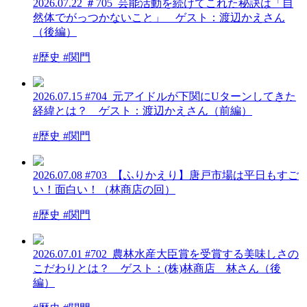
2026.07.22
＃705_芸能活動を続けてこれた秘訣は「自
然体でがっつかないこと」 ゲスト：渡辺かえさん
（後編）
#歴史 #関門
2026.07.15
#704_元アイドルが下関にUターンしてきた
経緯とは？ ゲスト：渡辺かえさん（前編）
#歴史 #関門
2026.07.08
#703_【ふりかえり】唐戸市場は平日もすご
い！面白い！（林商店の回）
#歴史 #関門
2026.07.01
#702_農林水産大臣賞を受賞する美味しさの
こだわりとは？ ゲスト：(株)林商店 林さん（後
編）