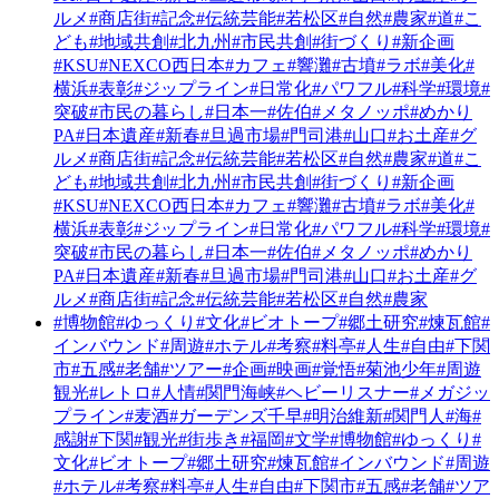
ルメ
#商店街
#記念
#伝統芸能
#若松区
#自然
#農家
#道
#こ
ども
#地域共創
#北九州
#市民共創
#街づくり
#新企画
#KSU
#NEXCO西日本
#カフェ
#響灘
#古墳
#ラボ
#美化
#
横浜
#表彰
#ジップライン
#日常化
#パワフル
#科学
#環境
#
突破
#市民の暮らし
#日本一
#佐伯
#メタノッポ
#めかり
PA
#日本遺産
#新春
#旦過市場
#門司港
#山口
#お土産
#グ
ルメ
#商店街
#記念
#伝統芸能
#若松区
#自然
#農家
#道
#こ
ども
#地域共創
#北九州
#市民共創
#街づくり
#新企画
#KSU
#NEXCO西日本
#カフェ
#響灘
#古墳
#ラボ
#美化
#
横浜
#表彰
#ジップライン
#日常化
#パワフル
#科学
#環境
#
突破
#市民の暮らし
#日本一
#佐伯
#メタノッポ
#めかり
PA
#日本遺産
#新春
#旦過市場
#門司港
#山口
#お土産
#グ
ルメ
#商店街
#記念
#伝統芸能
#若松区
#自然
#農家
#博物館
#ゆっくり
#文化
#ビオトープ
#郷土研究
#煉瓦館
#
インバウンド
#周遊
#ホテル
#考察
#料亭
#人生
#自由
#下関
市
#五感
#老舗
#ツアー
#企画
#映画
#覚悟
#菊池少年
#周遊
観光
#レトロ
#人情
#関門海峡
#ヘビーリスナー
#メガジッ
プライン
#麦酒
#ガーデンズ千早
#明治維新
#関門人
#海
#
感謝
#下関
#観光
#街歩き
#福岡
#文学
#博物館
#ゆっくり
#
文化
#ビオトープ
#郷土研究
#煉瓦館
#インバウンド
#周遊
#ホテル
#考察
#料亭
#人生
#自由
#下関市
#五感
#老舗
#ツア