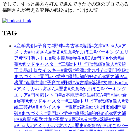
そして、ずっと裏方を好んで選んできたその道のプロである
福岡さんが考える究極の必殺技は、“ごはん”
⁉
TAG
#産学共創
#子育て
#野球
#考古学
#落語
#文庫
#Bar
#人
#ア
メリカ
#お坊さん
#歴史
#決意
#かまぼこ
#パーキングエリ
ア
#門司港レトロ
#坂本龍馬
#弥生
#JICA
#門司
#小倉
#展
望
#ポッドキャスター
#工場
#トリビア
#黒崎
#偉人
#伝統
工芸品
#川
#ウイスキー
#電気
#福津
#北九州市
#関門突破
#
まちづくり
#関門
#小学校
#優勝
#知的好奇心
#壇之浦PA
#
税関
#産学共創
#子育て
#野球
#考古学
#落語
#文庫
#Bar
#人
#アメリカ
#お坊さん
#歴史
#決意
#かまぼこ
#パーキング
エリア
#門司港レトロ
#坂本龍馬
#弥生
#JICA
#門司
#小倉
#展望
#ポッドキャスター
#工場
#トリビア
#黒崎
#偉人
#伝
統工芸品
#川
#ウイスキー
#電気
#福津
#北九州市
#関門突
破
#まちづくり
#関門
#小学校
#優勝
#知的好奇心
#壇之浦
PA
#税関
#産学共創
#子育て
#野球
#考古学
#落語
#文庫
#Bar
#人
#アメリカ
#お坊さん
#歴史
#決意
#かまぼこ
#パー