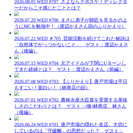
2026.08.05 WED
#707_さよならクボスケ！ディレクタ
ーだからこそ感じたこととは？
2026.07.29 WED
#706_まさに弟子が師匠を見るかのよ
うにMCを勉強中！（渡辺かえさん回のふりかえり）
2026.07.22 WED
＃705_芸能活動を続けてこれた秘訣は
「自然体でがっつかないこと」 ゲスト：渡辺かえさ
ん（後編）
2026.07.15 WED
#704_元アイドルが下関にUターンし
てきた経緯とは？ ゲスト：渡辺かえさん（前編）
2026.07.08 WED
#703_【ふりかえり】唐戸市場は平日
もすごい！面白い！（林商店の回）
2026.07.01 WED
#702_農林水産大臣賞を受賞する美味
しさのこだわりとは？ ゲスト：(株)林商店 林さん
（後編）
2026.06.24 WED
#701_唐戸市場の隠れた名店。大切に
しているのは「守破離」の思想だった？ ゲスト：