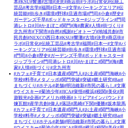
本
#KSU
#響灘
#古墳
#決意
#商店街
#ラボ
#日常化
#伝統工
芸品
#考古学
#福岡
#日本一
#文学
#パーキングエリア
#伝
統芸能
#街歩き
#環境
#野球
#旦過市場
#門司
#小倉
#歴史
#
ガーデンズ千早
#ポッドキャスター
#ジップライン
#門司
港レトロ
#川
#かまぼこ
#関門
#海
#農家
#人情
#街づくり
#
北九州市
#下関市
#自然
#感謝
#ビオトープ
#地域共創
#市
民共創
#NEXCO西日本
#KSU
#響灘
#古墳
#決意
#商店街
#
ラボ
#日常化
#伝統工芸品
#考古学
#福岡
#日本一
#文学
#パ
ーキングエリア
#伝統芸能
#街歩き
#環境
#野球
#旦過市場
#門司
#小倉
#歴史
#ガーデンズ千早
#ポッドキャスター
#
ジップライン
#門司港レトロ
#川
#かまぼこ
#関門
#海
#農
家
#人情
#街づくり
#北九州市
#カフェ
#子育て
#日本遺産
#関門人
#お土産
#関門海峡
#小
学校
#料亭
#メタノッポ
#関門突破
#突破
#郷土研究
#Bar
#
まちづくり
#ホテル
#老舗
#明治維新
#市民の暮らし
#文庫
#ウイスキー
#菊池少年
#JICA
#覚悟
#横浜
#税関
#美化
#周
遊観光
#企画
#アメリカ
#映画
#トリビア
#インバウンド
#
煉瓦館
#産学共創
#偉人
#落語
#黒崎
#下関
#優勝
#坂本龍馬
#カフェ
#子育て
#日本遺産
#関門人
#お土産
#関門海峡
#小
学校
#料亭
#メタノッポ
#関門突破
#突破
#郷土研究
#Bar
#
まちづくり
#ホテル
#老舗
#明治維新
#市民の暮らし
#文庫
#ウイスキー
#菊池少年
#JICA
#覚悟
#横浜
#税関
#美化
#周