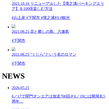
2021.10.16
リニューアルした【壇之浦パーキングエリ
ア】を100倍楽しむ方法
#お土産 #下関市 #壇之浦PA #観光
2021.08.25
花と癒しの島、六連島
#下関市
2021.08.25
“くじら”という名のロマン
#下関市
NEWS
2026.05.25
6／17で関門オンエアは放送700回🎉6／19には開局丸5
周年…