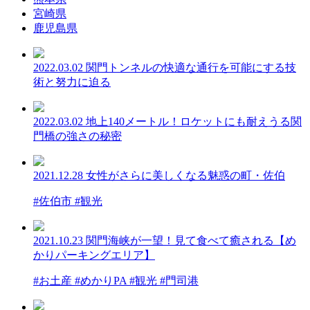
宮崎県
鹿児島県
2022.03.02
関門トンネルの快適な通行を可能にする技
術と努力に迫る
2022.03.02
地上140メートル！ロケットにも耐えうる関
門橋の強さの秘密
2021.12.28
女性がさらに美しくなる魅惑の町・佐伯
#佐伯市 #観光
2021.10.23
関門海峡が一望！見て食べて癒される【め
かりパーキングエリア】
#お土産 #めかりPA #観光 #門司港