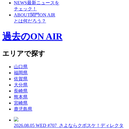
NEWS
最新ニュースを
チェック！
ABOUT
関門ON AIR
とは何だろう？
過去のON AIR
エリアで探す
山口県
福岡県
佐賀県
大分県
長崎県
熊本県
宮崎県
鹿児島県
2026.08.05 WED
#707_さよならクボスケ！ディレクタ