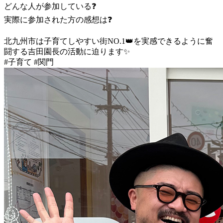
どんな人が参加している
❓
実際に参加された方の感想は
❓
北九州市は子育てしやすい街NO.1
👑
を実感できるように奮
闘する吉田園長の活動に迫ります
✨
#子育て
#関門