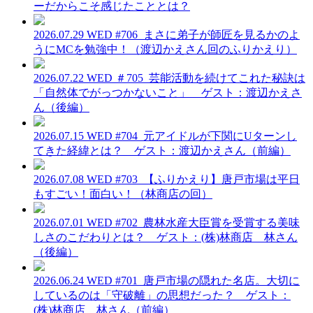
ーだからこそ感じたこととは？
2026.07.29 WED
#706_まさに弟子が師匠を見るかのよ
うにMCを勉強中！（渡辺かえさん回のふりかえり）
2026.07.22 WED
＃705_芸能活動を続けてこれた秘訣は
「自然体でがっつかないこと」 ゲスト：渡辺かえさ
ん（後編）
2026.07.15 WED
#704_元アイドルが下関にUターンし
てきた経緯とは？ ゲスト：渡辺かえさん（前編）
2026.07.08 WED
#703_【ふりかえり】唐戸市場は平日
もすごい！面白い！（林商店の回）
2026.07.01 WED
#702_農林水産大臣賞を受賞する美味
しさのこだわりとは？ ゲスト：(株)林商店 林さん
（後編）
2026.06.24 WED
#701_唐戸市場の隠れた名店。大切に
しているのは「守破離」の思想だった？ ゲスト：
(株)林商店 林さん（前編）