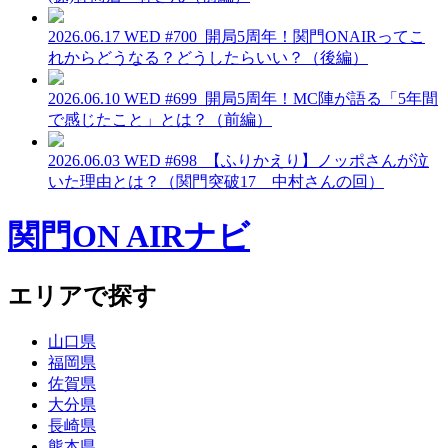
2026.06.17 WED
#700_開局5周年！関門ONAIRってこ
れからどうなる？どうしたらいい？（後編）
2026.06.10 WED
#699_開局5周年！MC陣が語る「5年間
で感じたこと」とは？（前編）
2026.06.03 WED
#698_【ふりかえり】ノッポさんが泣
いた理由とは？（関門突破17 中村さんの回）
関門ON AIRナビ
エリアで探す
山口県
福岡県
佐賀県
大分県
長崎県
熊本県