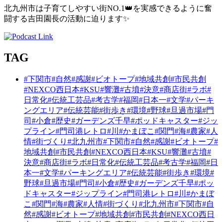
北九州市は子育てしやすい街NO.1
👑
を実感できるように奮
闘する吉田園長の活動に迫ります
✨
TAG
#下関市
#自然
#感謝
#ビオトープ
#地域共創
#市民共創
#NEXCO西日本
#KSU
#響灘
#古墳
#決意
#商店街
#ラボ
#
日常化
#伝統工芸品
#考古学
#福岡
#日本一
#文学
#パーキ
ングエリア
#伝統芸能
#街歩き
#環境
#野球
#旦過市場
#門
司
#小倉
#歴史
#ガーデンズ千早
#ポッドキャスター
#ジッ
プライン
#門司港レトロ
#川
#かまぼこ
#関門
#海
#農家
#人
情
#街づくり
#北九州市
#下関市
#自然
#感謝
#ビオトープ
#
地域共創
#市民共創
#NEXCO西日本
#KSU
#響灘
#古墳
#
決意
#商店街
#ラボ
#日常化
#伝統工芸品
#考古学
#福岡
#日
本一
#文学
#パーキングエリア
#伝統芸能
#街歩き
#環境
#
野球
#旦過市場
#門司
#小倉
#歴史
#ガーデンズ千早
#ポッ
ドキャスター
#ジップライン
#門司港レトロ
#川
#かまぼ
こ
#関門
#海
#農家
#人情
#街づくり
#北九州市
#下関市
#自
然
#感謝
#ビオトープ
#地域共創
#市民共創
#NEXCO西日