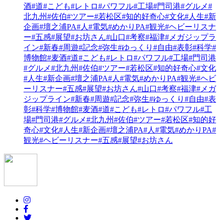
酒
#道
#こども
#レトロ
#パワフル
#工場
#門司港
#グルメ
#
北九州
#佐伯
#ツアー
#若松区
#知的好奇心
#文化
#人生
#新
企画
#壇之浦PA
#人
#電気
#めかりPA
#観光
#ヘビーリスナ
ー
#五感
#展望
#お坊さん
#山口
#考察
#福津
#メガジップラ
イン
#新春
#周遊
#記念
#弥生
#ゆっくり
#自由
#表彰
#科学
#
博物館
#麦酒
#道
#こども
#レトロ
#パワフル
#工場
#門司港
#グルメ
#北九州
#佐伯
#ツアー
#若松区
#知的好奇心
#文化
#人生
#新企画
#壇之浦PA
#人
#電気
#めかりPA
#観光
#ヘビ
ーリスナー
#五感
#展望
#お坊さん
#山口
#考察
#福津
#メガ
ジップライン
#新春
#周遊
#記念
#弥生
#ゆっくり
#自由
#表
彰
#科学
#博物館
#麦酒
#道
#こども
#レトロ
#パワフル
#工
場
#門司港
#グルメ
#北九州
#佐伯
#ツアー
#若松区
#知的好
奇心
#文化
#人生
#新企画
#壇之浦PA
#人
#電気
#めかりPA
#
観光
#ヘビーリスナー
#五感
#展望
#お坊さん