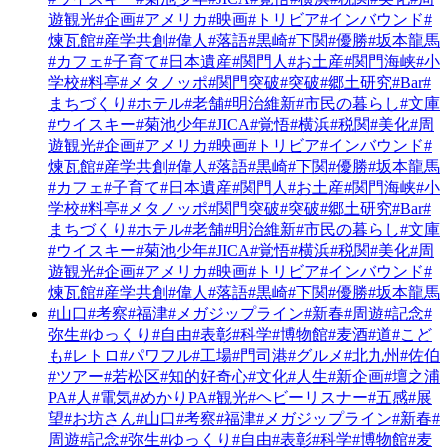
遊観光
#企画
#アメリカ
#映画
#トリビア
#インバウンド
#
煉瓦館
#産学共創
#偉人
#落語
#黒崎
#下関
#優勝
#坂本龍馬
#カフェ
#子育て
#日本遺産
#関門人
#お土産
#関門海峡
#小
学校
#料亭
#メタノッポ
#関門突破
#突破
#郷土研究
#Bar
#
まちづくり
#ホテル
#老舗
#明治維新
#市民の暮らし
#文庫
#ウイスキー
#菊池少年
#JICA
#覚悟
#横浜
#税関
#美化
#周
遊観光
#企画
#アメリカ
#映画
#トリビア
#インバウンド
#
煉瓦館
#産学共創
#偉人
#落語
#黒崎
#下関
#優勝
#坂本龍馬
#カフェ
#子育て
#日本遺産
#関門人
#お土産
#関門海峡
#小
学校
#料亭
#メタノッポ
#関門突破
#突破
#郷土研究
#Bar
#
まちづくり
#ホテル
#老舗
#明治維新
#市民の暮らし
#文庫
#ウイスキー
#菊池少年
#JICA
#覚悟
#横浜
#税関
#美化
#周
遊観光
#企画
#アメリカ
#映画
#トリビア
#インバウンド
#
煉瓦館
#産学共創
#偉人
#落語
#黒崎
#下関
#優勝
#坂本龍馬
#山口
#考察
#福津
#メガジップライン
#新春
#周遊
#記念
#
弥生
#ゆっくり
#自由
#表彰
#科学
#博物館
#麦酒
#道
#こど
も
#レトロ
#パワフル
#工場
#門司港
#グルメ
#北九州
#佐伯
#ツアー
#若松区
#知的好奇心
#文化
#人生
#新企画
#壇之浦
PA
#人
#電気
#めかりPA
#観光
#ヘビーリスナー
#五感
#展
望
#お坊さん
#山口
#考察
#福津
#メガジップライン
#新春
#
周遊
#記念
#弥生
#ゆっくり
#自由
#表彰
#科学
#博物館
#麦