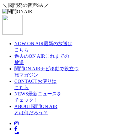
＼ 関門発の音声SA ／
NOW ON AIR
最新の放送は
こちら
過去のON AIR
これまでの
放送
関門ON AIRナビ
移動で役立つ
旅マガジン
CONTACT
お便りは
こちら
NEWS
最新ニュースを
チェック！
ABOUT
関門ON AIR
とは何だろう？