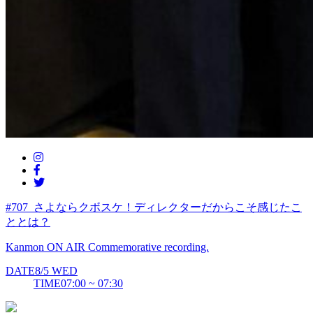
#707_さよならクボスケ！ディレクターだからこそ感じたこ
ととは？
Kanmon ON AIR Commemorative recording.
DATE
8/5
WED
TIME
07:00 ~ 07:30