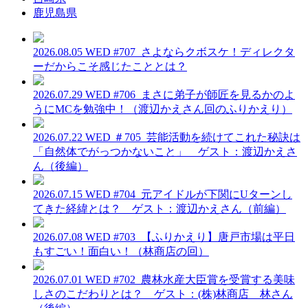
鹿児島県
2026.08.05 WED
#707_さよならクボスケ！ディレクタ
ーだからこそ感じたこととは？
2026.07.29 WED
#706_まさに弟子が師匠を見るかのよ
うにMCを勉強中！（渡辺かえさん回のふりかえり）
2026.07.22 WED
＃705_芸能活動を続けてこれた秘訣は
「自然体でがっつかないこと」 ゲスト：渡辺かえさ
ん（後編）
2026.07.15 WED
#704_元アイドルが下関にUターンし
てきた経緯とは？ ゲスト：渡辺かえさん（前編）
2026.07.08 WED
#703_【ふりかえり】唐戸市場は平日
もすごい！面白い！（林商店の回）
2026.07.01 WED
#702_農林水産大臣賞を受賞する美味
しさのこだわりとは？ ゲスト：(株)林商店 林さん