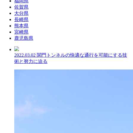
福岡県
佐賀県
大分県
長崎県
熊本県
宮崎県
鹿児島県
2022.03.02
関門トンネルの快適な通行を可能にする技
術と努力に迫る