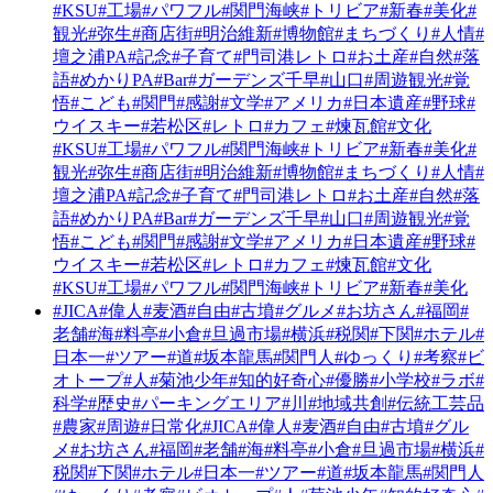
#KSU
#工場
#パワフル
#関門海峡
#トリビア
#新春
#美化
#
観光
#弥生
#商店街
#明治維新
#博物館
#まちづくり
#人情
#
壇之浦PA
#記念
#子育て
#門司港レトロ
#お土産
#自然
#落
語
#めかりPA
#Bar
#ガーデンズ千早
#山口
#周遊観光
#覚
悟
#こども
#関門
#感謝
#文学
#アメリカ
#日本遺産
#野球
#
ウイスキー
#若松区
#レトロ
#カフェ
#煉瓦館
#文化
#KSU
#工場
#パワフル
#関門海峡
#トリビア
#新春
#美化
#
観光
#弥生
#商店街
#明治維新
#博物館
#まちづくり
#人情
#
壇之浦PA
#記念
#子育て
#門司港レトロ
#お土産
#自然
#落
語
#めかりPA
#Bar
#ガーデンズ千早
#山口
#周遊観光
#覚
悟
#こども
#関門
#感謝
#文学
#アメリカ
#日本遺産
#野球
#
ウイスキー
#若松区
#レトロ
#カフェ
#煉瓦館
#文化
#KSU
#工場
#パワフル
#関門海峡
#トリビア
#新春
#美化
#JICA
#偉人
#麦酒
#自由
#古墳
#グルメ
#お坊さん
#福岡
#
老舗
#海
#料亭
#小倉
#旦過市場
#横浜
#税関
#下関
#ホテル
#
日本一
#ツアー
#道
#坂本龍馬
#関門人
#ゆっくり
#考察
#ビ
オトープ
#人
#菊池少年
#知的好奇心
#優勝
#小学校
#ラボ
#
科学
#歴史
#パーキングエリア
#川
#地域共創
#伝統工芸品
#農家
#周遊
#日常化
#JICA
#偉人
#麦酒
#自由
#古墳
#グル
メ
#お坊さん
#福岡
#老舗
#海
#料亭
#小倉
#旦過市場
#横浜
#
税関
#下関
#ホテル
#日本一
#ツアー
#道
#坂本龍馬
#関門人