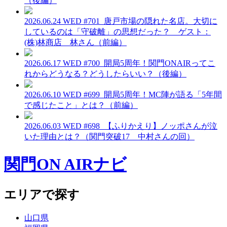
（後編）
2026.06.24 WED
#701_唐戸市場の隠れた名店。大切に
しているのは「守破離」の思想だった？ ゲスト：
(株)林商店 林さん（前編）
2026.06.17 WED
#700_開局5周年！関門ONAIRってこ
れからどうなる？どうしたらいい？（後編）
2026.06.10 WED
#699_開局5周年！MC陣が語る「5年間
で感じたこと」とは？（前編）
2026.06.03 WED
#698_【ふりかえり】ノッポさんが泣
いた理由とは？（関門突破17 中村さんの回）
関門ON AIRナビ
エリアで探す
山口県