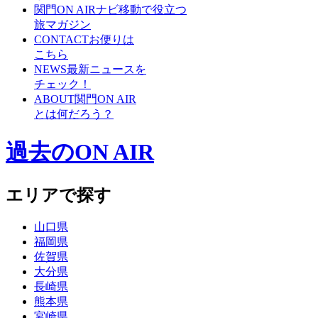
関門ON AIRナビ
移動で役立つ
旅マガジン
CONTACT
お便りは
こちら
NEWS
最新ニュースを
チェック！
ABOUT
関門ON AIR
とは何だろう？
過去のON AIR
エリアで探す
山口県
福岡県
佐賀県
大分県
長崎県
熊本県
宮崎県