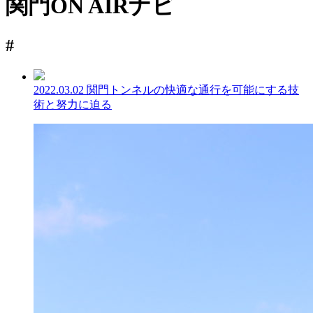
関門ON AIRナビ
#
2022.03.02
関門トンネルの快適な通行を可能にする技
術と努力に迫る