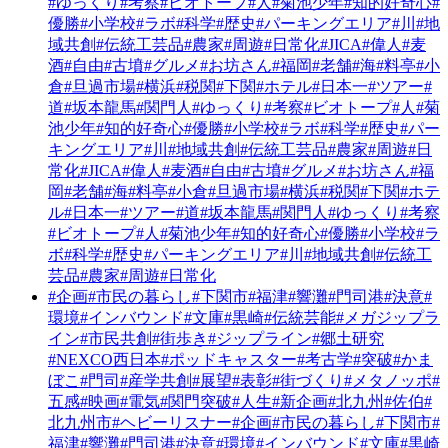
#ゆっくり
#考察
#ビオトープ
#人
#菊池少年
#知的好奇心
#
優勝
#小学校
#ラボ
#科学
#歴史
#パーキングエリア
#川
#地
域共創
#伝統工芸品
#農家
#周遊
#日常化
#JICA
#偉人
#麦
酒
#自由
#古墳
#グルメ
#お坊さん
#福岡
#老舗
#海
#料亭
#小
倉
#旦過市場
#横浜
#税関
#下関
#ホテル
#日本一
#ツアー
#
道
#坂本龍馬
#関門人
#ゆっくり
#考察
#ビオトープ
#人
#菊
池少年
#知的好奇心
#優勝
#小学校
#ラボ
#科学
#歴史
#パー
キングエリア
#川
#地域共創
#伝統工芸品
#農家
#周遊
#日
常化
#JICA
#偉人
#麦酒
#自由
#古墳
#グルメ
#お坊さん
#福
岡
#老舗
#海
#料亭
#小倉
#旦過市場
#横浜
#税関
#下関
#ホテ
ル
#日本一
#ツアー
#道
#坂本龍馬
#関門人
#ゆっくり
#考察
#ビオトープ
#人
#菊池少年
#知的好奇心
#優勝
#小学校
#ラ
ボ
#科学
#歴史
#パーキングエリア
#川
#地域共創
#伝統工
芸品
#農家
#周遊
#日常化
#企画
#市民の暮らし
#下関市
#福津
#響灘
#門司港
#決意
#
環境
#インバウンド
#文庫
#黒崎
#伝統芸能
#メガジップラ
イン
#市民共創
#街歩き
#ジップライン
#郷土研究
#NEXCO西日本
#ポッドキャスター
#考古学
#突破
#かま
ぼこ
#門司
#産学共創
#展望
#表彰
#街づくり
#メタノッポ
#
五感
#映画
#電気
#関門突破
#人生
#新企画
#北九州
#佐伯
#
北九州市
#ヘビーリスナー
#企画
#市民の暮らし
#下関市
#
福津
#響灘
#門司港
#決意
#環境
#インバウンド
#文庫
#黒崎