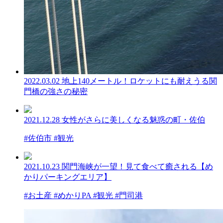
2022.03.02
地上140メートル！ロケットにも耐えうる関
門橋の強さの秘密
2021.12.28
女性がさらに美しくなる魅惑の町・佐伯
#佐伯市 #観光
2021.10.23
関門海峡が一望！見て食べて癒される【め
かりパーキングエリア】
#お土産 #めかりPA #観光 #門司港