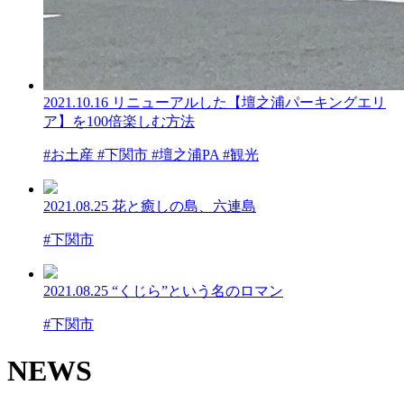
2021.10.16
リニューアルした【壇之浦パーキングエリ
ア】を100倍楽しむ方法
#お土産 #下関市 #壇之浦PA #観光
2021.08.25
花と癒しの島、六連島
#下関市
2021.08.25
“くじら”という名のロマン
#下関市
NEWS