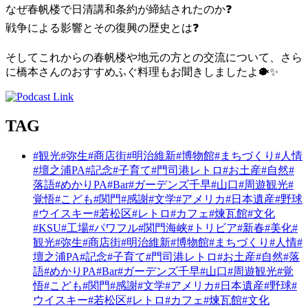
なぜ春帆楼で日清講和条約が締結されたのか
❓
戦争による影響とその復興の歴史とは
❓
そしてこれからの春帆楼や地元の方との交流について、さら
に橋本さんのおすすめふぐ料理もお聞きしましたよ
🐡
✨
TAG
#観光
#弥生
#商店街
#明治維新
#博物館
#まちづくり
#人情
#壇之浦PA
#記念
#子育て
#門司港レトロ
#お土産
#自然
#
落語
#めかりPA
#Bar
#ガーデンズ千早
#山口
#周遊観光
#
覚悟
#こども
#関門
#感謝
#文学
#アメリカ
#日本遺産
#野球
#ウイスキー
#若松区
#レトロ
#カフェ
#煉瓦館
#文化
#KSU
#工場
#パワフル
#関門海峡
#トリビア
#新春
#美化
#
観光
#弥生
#商店街
#明治維新
#博物館
#まちづくり
#人情
#
壇之浦PA
#記念
#子育て
#門司港レトロ
#お土産
#自然
#落
語
#めかりPA
#Bar
#ガーデンズ千早
#山口
#周遊観光
#覚
悟
#こども
#関門
#感謝
#文学
#アメリカ
#日本遺産
#野球
#
ウイスキー
#若松区
#レトロ
#カフェ
#煉瓦館
#文化