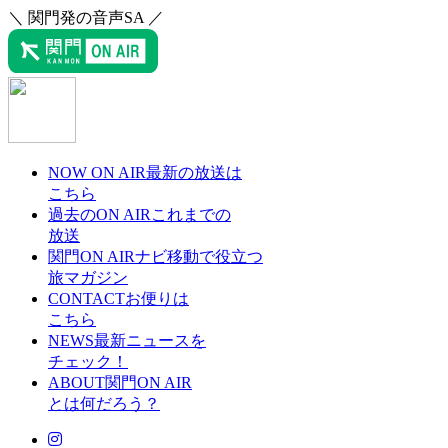
＼ 関門発の音声SA ／
NOW ON AIR
最新の放送は
こちら
過去のON AIR
これまでの
放送
関門ON AIRナビ
移動で役立つ
旅マガジン
CONTACT
お便りは
こちら
NEWS
最新ニュースを
チェック！
ABOUT
関門ON AIR
とは何だろう？