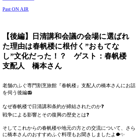
Past ON AIR
【後編】日清講和会議の会場に選ばれ
た理由は春帆楼に根付く”おもてな
し”文化だった！？ ゲスト：春帆楼
支配人 橋本さん
老舗のふぐ専門割烹旅館『春帆楼』支配人の橋本さんにお話
を伺う後編
📻
なぜ春帆楼で日清講和条約が締結されたのか
❓
戦争による影響とその復興の歴史とは
❓
そしてこれからの春帆楼や地元の方との交流について、さら
に橋本さんのおすすめふぐ料理もお聞きしましたよ
🐡
✨