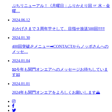
ぷちリニューアル！《月曜日：ふりかえり回 ☞ 水・金
曜…
2024.06.12
おかげさまで３周年🎊そして、目指せ放送500回‼‼‼
2024.01.30
400回突破🎉メニュー➡CONTACTからノッポさんへの
メッセ…
2024.01.04
📧今年も関門オンエアへのメッセージお待ちしていま
す📧
2024.01.01
2024年も関門オンエアをよろしくお願いします🌄