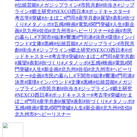
#伝統芸能
#メガジップライン
#市民共創
#街歩き
#ジップ
ライン
#郷土研究
#NEXCO西日本
#ポッドキャスター
#
考古学
#突破
#かまぼこ
#門司
#産学共創
#展望
#表彰
#街づ
くり
#メタノッポ
#五感
#映画
#電気
#関門突破
#人生
#新企
画
#北九州
#佐伯
#北九州市
#ヘビーリスナー
#企画
#市民
の暮らし
#下関市
#福津
#響灘
#門司港
#決意
#環境
#インバ
ウンド
#文庫
#黒崎
#伝統芸能
#メガジップライン
#市民共
創
#街歩き
#ジップライン
#郷土研究
#NEXCO西日本
#ポ
ッドキャスター
#考古学
#突破
#かまぼこ
#門司
#産学共創
#展望
#表彰
#街づくり
#メタノッポ
#五感
#映画
#電気
#関
門突破
#人生
#新企画
#北九州
#佐伯
#北九州市
#ヘビーリ
スナー
#企画
#市民の暮らし
#下関市
#福津
#響灘
#門司港
#
決意
#環境
#インバウンド
#文庫
#黒崎
#伝統芸能
#メガジ
ップライン
#市民共創
#街歩き
#ジップライン
#郷土研究
#NEXCO西日本
#ポッドキャスター
#考古学
#突破
#かま
ぼこ
#門司
#産学共創
#展望
#表彰
#街づくり
#メタノッポ
#
五感
#映画
#電気
#関門突破
#人生
#新企画
#北九州
#佐伯
#
北九州市
#ヘビーリスナー