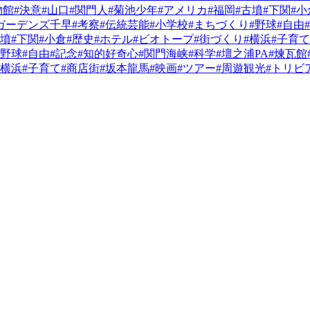
物館
#決意
#山口
#関門人
#菊池少年
#アメリカ
#福岡
#古墳
#下関
#小
ガーデンズ千早
#考察
#伝統芸能
#小学校
#まちづくり
#野球
#自由
古墳
#下関
#小倉
#歴史
#ホテル
#ビオトープ
#街づくり
#横浜
#子育て
#野球
#自由
#記念
#知的好奇心
#関門海峡
#科学
#壇之浦PA
#煉瓦館
#横浜
#子育て
#商店街
#坂本龍馬
#映画
#ツアー
#周遊観光
#トリビ