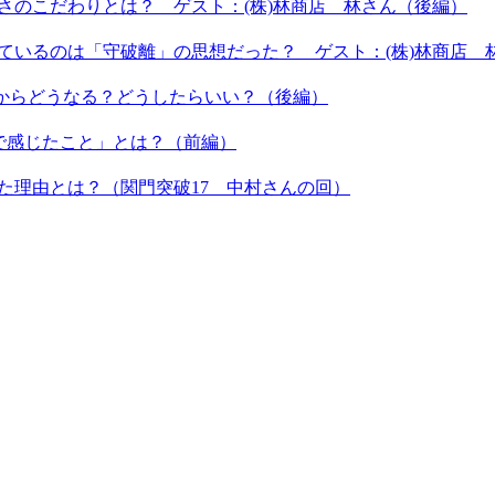
しさのこだわりとは？ ゲスト：(株)林商店 林さん（後編）
しているのは「守破離」の思想だった？ ゲスト：(株)林商店 
これからどうなる？どうしたらいい？（後編）
間で感じたこと」とは？（前編）
いた理由とは？（関門突破17 中村さんの回）