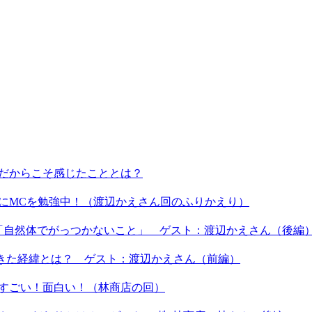
ーだからこそ感じたこととは？
うにMCを勉強中！（渡辺かえさん回のふりかえり）
は「自然体でがっつかないこと」 ゲスト：渡辺かえさん（後編
てきた経緯とは？ ゲスト：渡辺かえさん（前編）
もすごい！面白い！（林商店の回）