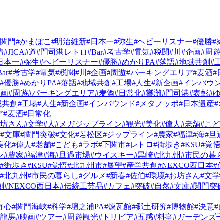
#関門
#かまぼこ
#明治維新
#日本一
#弥生
#ヘビーリスナー
#優勝
#
情
#JICA
#道
#門司港レトロ
#Bar
#考古学
#電気
#税関
#川
#企画
#周
日本一
#弥生
#ヘビーリスナー
#優勝
#めかりPA
#落語
#地域共創
#
Bar
#考古学
#電気
#税関
#川
#企画
#周遊
#パーキングエリア
#麦酒
#
#優勝
#めかりPA
#落語
#地域共創
#工場
#人生
#新企画
#インバウ
企画
#周遊
#パーキングエリア
#麦酒
#日常化
#響灘
#門司港
#表彰
#
域共創
#工場
#人生
#新企画
#インバウンド
#メタノッポ
#日本遺産
ア
#麦酒
#日常化
お坊さん
#文学
#人
#メガジップライン
#観光
#美化
#偉人
#老舗
#こ
然
#文庫
#関門突破
#文化
#若松区
#ジップライン
#農家
#福津
#海
#旦
美化
#偉人
#老舗
#こども
#ラボ
#下関市
#レトロ
#街歩き
#KSU
#覚
ン
#農家
#福津
#海
#旦過市場
#ウイスキー
#黒崎
#北九州
#市民の暮
#街歩き
#KSU
#覚悟
#北九州市
#展望
#産学共創
#NEXCO西日本
#北九州
#市民の暮らし
#グルメ
#新春
#佐伯
#環境
#お坊さん
#文学
創
#NEXCO西日本
#伝統工芸品
#カフェ
#突破
#自然
#文庫
#関門突
奇心
#関門海峡
#科学
#壇之浦PA
#煉瓦館
#郷土研究
#博物館
#決意
本龍馬
#映画
#ツアー
#周遊観光
#トリビア
#五感
#料亭
#ガーデンズ