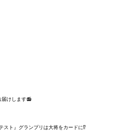
お届けします
📻
ンテスト』グランプリは大将をカードに
⁉