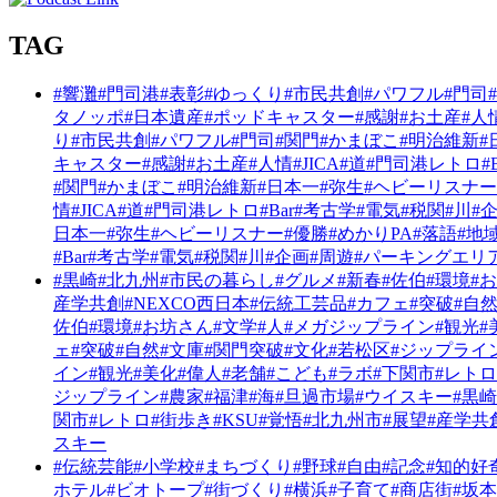
TAG
#響灘
#門司港
#表彰
#ゆっくり
#市民共創
#パワフル
#門司
タノッポ
#日本遺産
#ポッドキャスター
#感謝
#お土産
#人
り
#市民共創
#パワフル
#門司
#関門
#かまぼこ
#明治維新
#
キャスター
#感謝
#お土産
#人情
#JICA
#道
#門司港レトロ
#
#関門
#かまぼこ
#明治維新
#日本一
#弥生
#ヘビーリスナー
情
#JICA
#道
#門司港レトロ
#Bar
#考古学
#電気
#税関
#川
#
日本一
#弥生
#ヘビーリスナー
#優勝
#めかりPA
#落語
#地
#Bar
#考古学
#電気
#税関
#川
#企画
#周遊
#パーキングエリ
#黒崎
#北九州
#市民の暮らし
#グルメ
#新春
#佐伯
#環境
#
産学共創
#NEXCO西日本
#伝統工芸品
#カフェ
#突破
#自
佐伯
#環境
#お坊さん
#文学
#人
#メガジップライン
#観光
#
ェ
#突破
#自然
#文庫
#関門突破
#文化
#若松区
#ジップライ
イン
#観光
#美化
#偉人
#老舗
#こども
#ラボ
#下関市
#レトロ
ジップライン
#農家
#福津
#海
#旦過市場
#ウイスキー
#黒崎
関市
#レトロ
#街歩き
#KSU
#覚悟
#北九州市
#展望
#産学共
スキー
#伝統芸能
#小学校
#まちづくり
#野球
#自由
#記念
#知的好
ホテル
#ビオトープ
#街づくり
#横浜
#子育て
#商店街
#坂