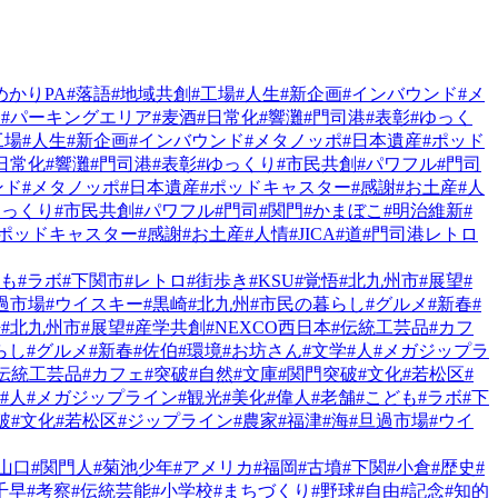
めかりPA
#落語
#地域共創
#工場
#人生
#新企画
#インバウンド
#メ
遊
#パーキングエリア
#麦酒
#日常化
#響灘
#門司港
#表彰
#ゆっく
工場
#人生
#新企画
#インバウンド
#メタノッポ
#日本遺産
#ポッド
日常化
#響灘
#門司港
#表彰
#ゆっくり
#市民共創
#パワフル
#門司
ンド
#メタノッポ
#日本遺産
#ポッドキャスター
#感謝
#お土産
#人
ゆっくり
#市民共創
#パワフル
#門司
#関門
#かまぼこ
#明治維新
#
#ポッドキャスター
#感謝
#お土産
#人情
#JICA
#道
#門司港レトロ
ども
#ラボ
#下関市
#レトロ
#街歩き
#KSU
#覚悟
#北九州市
#展望
#
過市場
#ウイスキー
#黒崎
#北九州
#市民の暮らし
#グルメ
#新春
#
悟
#北九州市
#展望
#産学共創
#NEXCO西日本
#伝統工芸品
#カフ
らし
#グルメ
#新春
#佐伯
#環境
#お坊さん
#文学
#人
#メガジップラ
#伝統工芸品
#カフェ
#突破
#自然
#文庫
#関門突破
#文化
#若松区
#
#人
#メガジップライン
#観光
#美化
#偉人
#老舗
#こども
#ラボ
#下
破
#文化
#若松区
#ジップライン
#農家
#福津
#海
#旦過市場
#ウイ
#山口
#関門人
#菊池少年
#アメリカ
#福岡
#古墳
#下関
#小倉
#歴史
#
千早
#考察
#伝統芸能
#小学校
#まちづくり
#野球
#自由
#記念
#知的