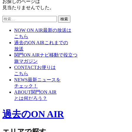
お探しのページは
見当たりませんでした。
検
索:
NOW ON AIR
最新の放送は
こちら
過去のON AIR
これまでの
放送
関門ON AIRナビ
移動で役立つ
旅マガジン
CONTACT
お便りは
こちら
NEWS
最新ニュースを
チェック！
ABOUT
関門ON AIR
とは何だろう？
過去のON AIR
エリアで探す