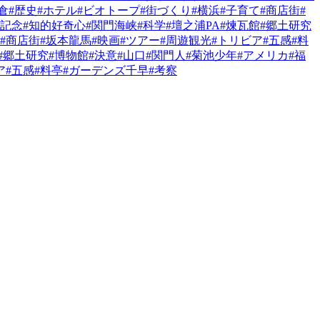
倉
#歴史
#ホテル
#ビオトープ
#街づくり
#横浜
#子育て
#商店街
#
#記念
#知的好奇心
#関門海峡
#科学
#壇之浦PA
#煉瓦館
#郷土研究
#商店街
#坂本龍馬
#映画
#ツアー
#周遊観光
#トリビア
#五感
#料
#郷土研究
#博物館
#決意
#山口
#関門人
#菊池少年
#アメリカ
#福
ア
#五感
#料亭
#ガーデンズ千早
#考察