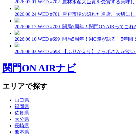
2026.07.01 WED
#702_農林水産大臣賞を受賞する美味
2026.06.24 WED
#701_唐戸市場の隠れた名店。大切に
2026.06.17 WED
#700_開局5周年！関門ONAIRって
2026.06.10 WED
#699_開局5周年！MC陣が語る「5年
2026.06.03 WED
#698_【ふりかえり】ノッポさんが泣
関門ON AIRナビ
エリアで探す
山口県
福岡県
佐賀県
大分県
長崎県
熊本県