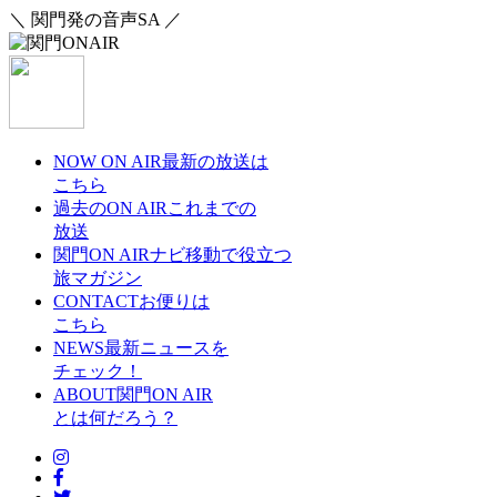
＼ 関門発の音声SA ／
NOW ON AIR
最新の放送は
こちら
過去のON AIR
これまでの
放送
関門ON AIRナビ
移動で役立つ
旅マガジン
CONTACT
お便りは
こちら
NEWS
最新ニュースを
チェック！
ABOUT
関門ON AIR
とは何だろう？