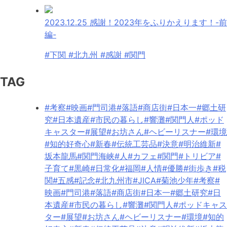
2023.12.25
感謝！2023年をふりかえります！-前
編-
#下関 #北九州 #感謝 #関門
TAG
#考察
#映画
#門司港
#落語
#商店街
#日本一
#郷土研
究
#日本遺産
#市民の暮らし
#響灘
#関門人
#ポッド
キャスター
#展望
#お坊さん
#ヘビーリスナー
#環境
#知的好奇心
#新春
#伝統工芸品
#決意
#明治維新
#
坂本龍馬
#関門海峡
#人
#カフェ
#関門
#トリビア
#
子育て
#黒崎
#日常化
#福岡
#人情
#優勝
#街歩き
#税
関
#五感
#記念
#北九州市
#JICA
#菊池少年
#考察
#
映画
#門司港
#落語
#商店街
#日本一
#郷土研究
#日
本遺産
#市民の暮らし
#響灘
#関門人
#ポッドキャス
ター
#展望
#お坊さん
#ヘビーリスナー
#環境
#知的