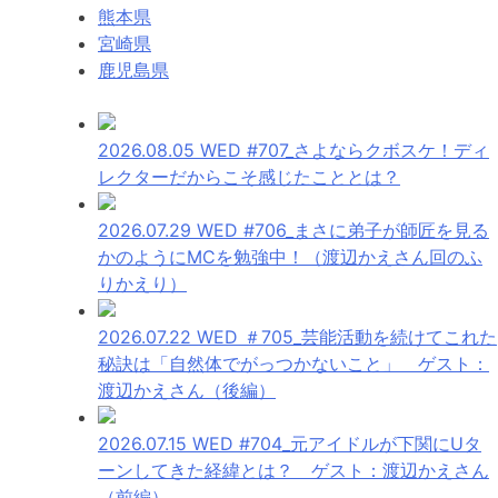
熊本県
宮崎県
鹿児島県
2026.08.05 WED
#707_さよならクボスケ！ディ
レクターだからこそ感じたこととは？
2026.07.29 WED
#706_まさに弟子が師匠を見る
かのようにMCを勉強中！（渡辺かえさん回のふ
りかえり）
2026.07.22 WED
＃705_芸能活動を続けてこれた
秘訣は「自然体でがっつかないこと」 ゲスト：
渡辺かえさん（後編）
2026.07.15 WED
#704_元アイドルが下関にUタ
ーンしてきた経緯とは？ ゲスト：渡辺かえさん
（前編）