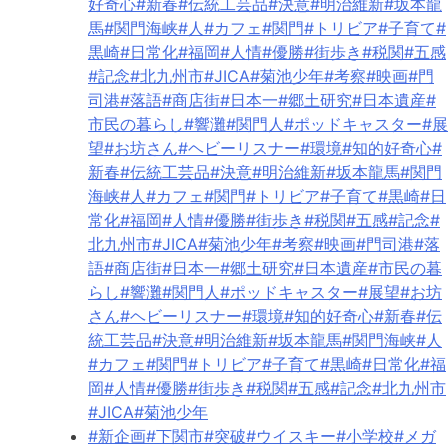
好奇心
#新春
#伝統工芸品
#決意
#明治維新
#坂本龍
馬
#関門海峡
#人
#カフェ
#関門
#トリビア
#子育て
#
黒崎
#日常化
#福岡
#人情
#優勝
#街歩き
#税関
#五感
#記念
#北九州市
#JICA
#菊池少年
#考察
#映画
#門
司港
#落語
#商店街
#日本一
#郷土研究
#日本遺産
#
市民の暮らし
#響灘
#関門人
#ポッドキャスター
#展
望
#お坊さん
#ヘビーリスナー
#環境
#知的好奇心
#
新春
#伝統工芸品
#決意
#明治維新
#坂本龍馬
#関門
海峡
#人
#カフェ
#関門
#トリビア
#子育て
#黒崎
#日
常化
#福岡
#人情
#優勝
#街歩き
#税関
#五感
#記念
#
北九州市
#JICA
#菊池少年
#考察
#映画
#門司港
#落
語
#商店街
#日本一
#郷土研究
#日本遺産
#市民の暮
らし
#響灘
#関門人
#ポッドキャスター
#展望
#お坊
さん
#ヘビーリスナー
#環境
#知的好奇心
#新春
#伝
統工芸品
#決意
#明治維新
#坂本龍馬
#関門海峡
#人
#カフェ
#関門
#トリビア
#子育て
#黒崎
#日常化
#福
岡
#人情
#優勝
#街歩き
#税関
#五感
#記念
#北九州市
#JICA
#菊池少年
#新企画
#下関市
#突破
#ウイスキー
#小学校
#メガ