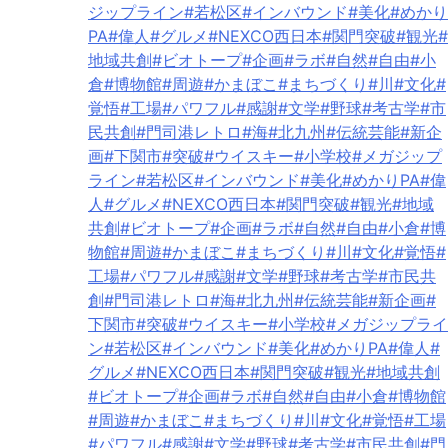
ジップライン
#若松区
#インバウンド
#美化
#めかり
PA
#偉人
#グルメ
#NEXCO西日本
#関門突破
#観光
#
地域共創
#ビオトープ
#企画
#ラボ
#自然
#自由
#小
倉
#博物館
#周遊
#かまぼこ
#まちづくり
#川
#文化
#
覚悟
#工場
#パワフル
#感謝
#文学
#野球
#考古学
#市
民共創
#門司港レトロ
#海
#北九州
#伝統芸能
#新企
画
#下関市
#突破
#ウイスキー
#小学校
#メガジップ
ライン
#若松区
#インバウンド
#美化
#めかりPA
#偉
人
#グルメ
#NEXCO西日本
#関門突破
#観光
#地域
共創
#ビオトープ
#企画
#ラボ
#自然
#自由
#小倉
#博
物館
#周遊
#かまぼこ
#まちづくり
#川
#文化
#覚悟
#
工場
#パワフル
#感謝
#文学
#野球
#考古学
#市民共
創
#門司港レトロ
#海
#北九州
#伝統芸能
#新企画
#
下関市
#突破
#ウイスキー
#小学校
#メガジップライ
ン
#若松区
#インバウンド
#美化
#めかりPA
#偉人
#
グルメ
#NEXCO西日本
#関門突破
#観光
#地域共創
#ビオトープ
#企画
#ラボ
#自然
#自由
#小倉
#博物館
#周遊
#かまぼこ
#まちづくり
#川
#文化
#覚悟
#工場
#パワフル
#感謝
#文学
#野球
#考古学
#市民共創
#門