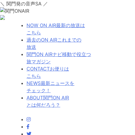
＼ 関門発の音声SA ／
NOW ON AIR
最新の放送は
こちら
過去のON AIR
これまでの
放送
関門ON AIRナビ
移動で役立つ
旅マガジン
CONTACT
お便りは
こちら
NEWS
最新ニュースを
チェック！
ABOUT
関門ON AIR
とは何だろう？