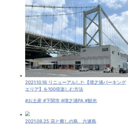
2021.10.16
リニューアルした【壇之浦パーキング
エリア】を100倍楽しむ方法
#お土産 #下関市 #壇之浦PA #観光
2021.08.25
花と癒しの島、六連島