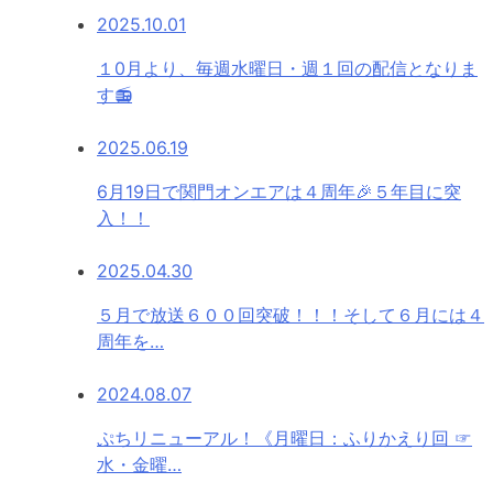
2025.10.01
１0月より、毎週水曜日・週１回の配信となりま
す📻
2025.06.19
6月19日で関門オンエアは４周年🎉５年目に突
入！！
2025.04.30
５月で放送６００回突破！！！そして６月には４
周年を…
2024.08.07
ぷちリニューアル！《月曜日：ふりかえり回 ☞
水・金曜…