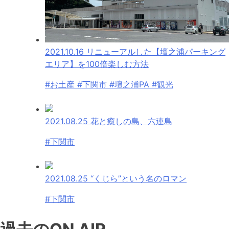
2021.10.16
リニューアルした【壇之浦パーキング
エリア】を100倍楽しむ方法
#お土産 #下関市 #壇之浦PA #観光
2021.08.25
花と癒しの島、六連島
#下関市
2021.08.25
“くじら”という名のロマン
#下関市