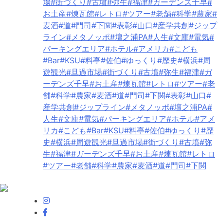
場
#街づくり
#古墳
#弥生
#福津
#ガーデンズ千早
#
お土産
#煉瓦館
#レトロ
#ツアー
#老舗
#科学
#農家
#
麦酒
#道
#門司
#下関
#表彰
#山口
#産学共創
#ジップ
ライン
#メタノッポ
#壇之浦PA
#人生
#文庫
#電気
#
パーキングエリア
#ホテル
#アメリカ
#こども
#Bar
#KSU
#料亭
#佐伯
#ゆっくり
#歴史
#横浜
#周
遊観光
#旦過市場
#街づくり
#古墳
#弥生
#福津
#ガ
ーデンズ千早
#お土産
#煉瓦館
#レトロ
#ツアー
#老
舗
#科学
#農家
#麦酒
#道
#門司
#下関
#表彰
#山口
#
産学共創
#ジップライン
#メタノッポ
#壇之浦PA
#
人生
#文庫
#電気
#パーキングエリア
#ホテル
#アメ
リカ
#こども
#Bar
#KSU
#料亭
#佐伯
#ゆっくり
#歴
史
#横浜
#周遊観光
#旦過市場
#街づくり
#古墳
#弥
生
#福津
#ガーデンズ千早
#お土産
#煉瓦館
#レトロ
#ツアー
#老舗
#科学
#農家
#麦酒
#道
#門司
#下関