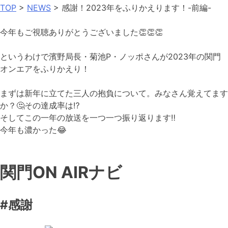
TOP
>
NEWS
> 感謝！2023年をふりかえります！-前編-
今年もご視聴ありがとうございました
👏
👏
👏
というわけで濱野局長・菊池P・ノッポさんが2023年の関門
オンエアをふりかえり！
まずは新年に立てた三人の抱負について。みなさん覚えてます
か？
🤔
その達成率は
⁉
そしてこの一年の放送を一つ一つ振り返ります
‼
今年も濃かった
😂
関門ON AIRナビ
#感謝