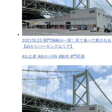
2021.10.23
関門海峡が一望！見て食べて癒される
【めかりパーキングエリア】
#お土産 #めかりPA #観光 #門司港