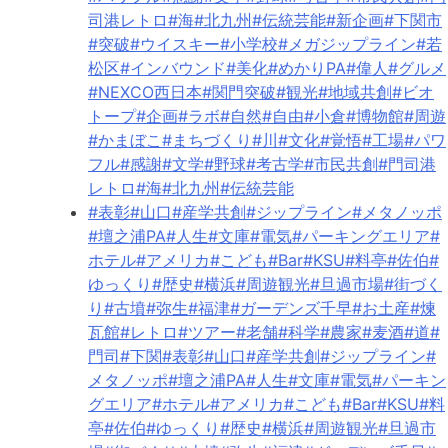
司港レトロ
#海
#北九州
#伝統芸能
#新企画
#下関市
#突破
#ウイスキー
#小学校
#メガジップライン
#若
松区
#インバウンド
#美化
#めかりPA
#偉人
#グルメ
#NEXCO西日本
#関門突破
#観光
#地域共創
#ビオ
トープ
#企画
#ラボ
#自然
#自由
#小倉
#博物館
#周遊
#かまぼこ
#まちづくり
#川
#文化
#覚悟
#工場
#パワ
フル
#感謝
#文学
#野球
#考古学
#市民共創
#門司港
レトロ
#海
#北九州
#伝統芸能
#表彰
#山口
#産学共創
#ジップライン
#メタノッポ
#壇之浦PA
#人生
#文庫
#電気
#パーキングエリア
#
ホテル
#アメリカ
#こども
#Bar
#KSU
#料亭
#佐伯
#
ゆっくり
#歴史
#横浜
#周遊観光
#旦過市場
#街づく
り
#古墳
#弥生
#福津
#ガーデンズ千早
#お土産
#煉
瓦館
#レトロ
#ツアー
#老舗
#科学
#農家
#麦酒
#道
#
門司
#下関
#表彰
#山口
#産学共創
#ジップライン
#
メタノッポ
#壇之浦PA
#人生
#文庫
#電気
#パーキン
グエリア
#ホテル
#アメリカ
#こども
#Bar
#KSU
#料
亭
#佐伯
#ゆっくり
#歴史
#横浜
#周遊観光
#旦過市